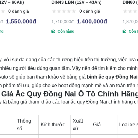
12V – 60Ah)
DIN43 LBN (12V – 43Ah)
DIN60 
0 đánh giá
0 đánh giá
1,550,000đ
1,400,000đ
0đ
1,710,000đ
1,870,
ng
Còn hàng
Còn 
, với sự đa dạng của các thương hiệu trên thị trường, việc lựa 
nhiều người tiêu dùng quan tâm. Vậy nên để tìm kiếm cho mình 
uto sẽ giúp bạn tham khảo về bảng giá
bình ắc quy Đồng Nai
 phẩm tối ưu, giúp cho xe hoạt động mạnh mẽ và an toàn trên
 Giá Ắc Quy Đồng Nai Ô Tô Chính Hãng
 là bảng giá tham khảo các loại ắc quy Đồng Nai chính hãng c
Thông
Xuất
h
Kích thước
Giá
Loại xe
số
xứ