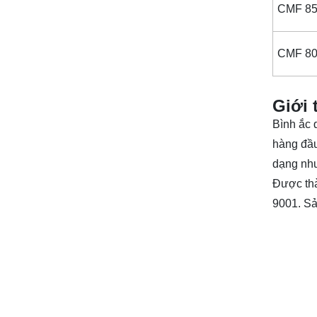
CMF 8
CMF 8
Giới 
Bình ắc 
hàng đầu
dạng nhu
Được thà
9001. Sả