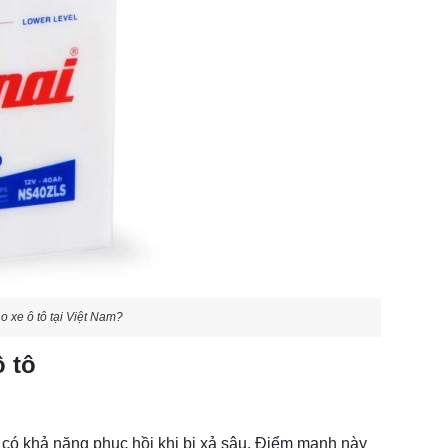
o xe ô tô tại Việt Nam?
 tô
à có khả năng phục hồi khi bị xả sâu. Điểm mạnh này