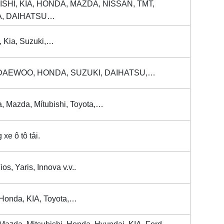
SHI, KIA, HONDA, MAZDA, NISSAN, TMT,
, DAIHATSU…
, Kia, Suzuki,…
DAEWOO, HONDA, SUZUKI, DAIHATSU,…
a, Mazda, Mítubishi, Toyota,…
xe ô tô tải.
os, Yaris, Innova v.v..
 Honda, KIA, Toyota,…