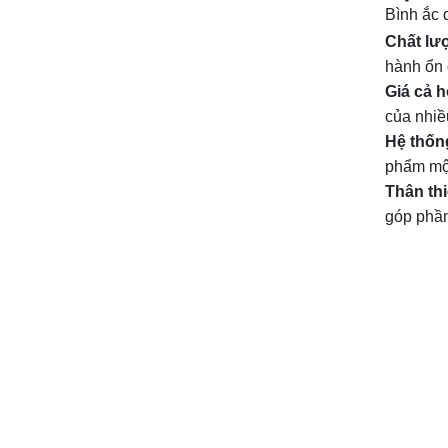
Bình ắc 
Chất lượ
hành ổn đ
Giá cả h
của nhiề
Hệ thống
phẩm một
Thân th
góp phần