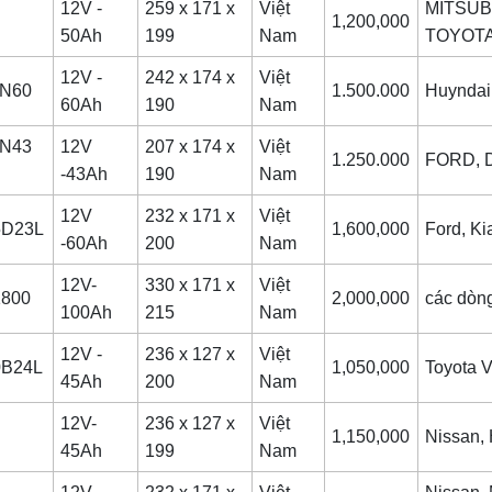
12V -
259 x 171 x
Việt
MITSUBI
1,200,000
50Ah
199
Nam
TOYOTA
12V -
242 x 174 x
Việt
IN60
1.500.000
Huyndai
60Ah
190
Nam
IN43
12V
207 x 174 x
Việt
1.250.000
FORD, 
-43Ah
190
Nam
12V
232 x 171 x
Việt
5D23L
1,600,000
Ford, Ki
-60Ah
200
Nam
12V-
330 x 171 x
Việt
1800
2,000,000
các dòng 
100Ah
215
Nam
12V -
236 x 127 x
Việt
0B24L
1,050,000
Toyota Vi
45Ah
200
Nam
12V-
236 x 127 x
Việt
1,150,000
Nissan,
45Ah
199
Nam