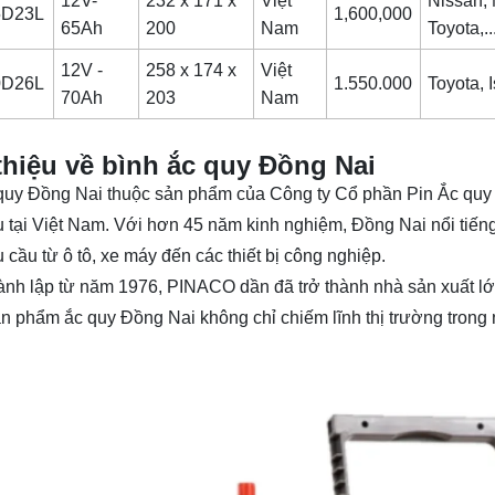
12V-
232 x 171 x
Việt
Nissan, 
5D23L
1,600,000
65Ah
200
Nam
Toyota,..
12V -
258 x 174 x
Việt
0D26L
1.550.000
Toyota, I
70Ah
203
Nam
thiệu về bình ắc quy Đồng Nai
quy Đồng Nai thuộc sản phẩm của Công ty Cổ phần Pin Ắc quy 
 tại Việt Nam. Với hơn 45 năm kinh nghiệm, Đồng Nai nổi tiếng
 cầu từ ô tô, xe máy đến các thiết bị công nghiệp.
nh lập từ năm 1976, PINACO dần đã trở thành nhà sản xuất lớn
n phẩm ắc quy Đồng Nai không chỉ chiếm lĩnh thị trường trong