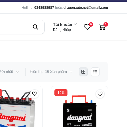
Hotline:
0348988987
hoặc
dragonauto.net@gmail.com
Tài khoản
0
0
Đăng Nhập
Mới nhất
Hiển thị:
16 Sản phẩm
19%