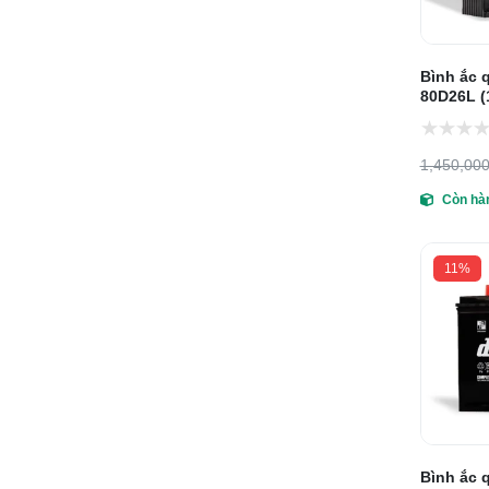
Bình ắc 
80D26L (
1,450,00
Còn hà
11%
Bình ắc 