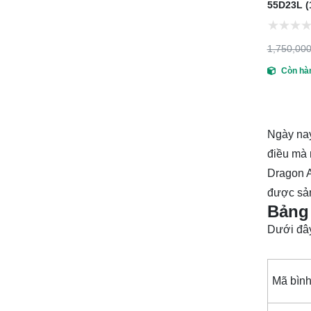
55D23L (
1,750,00
Còn hà
Ngày nay
điều mà 
Dragon A
được sản
Bảng
Dưới đây
Mã bìn