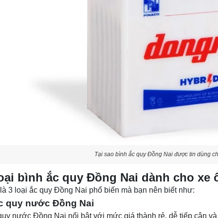
Tại sao bình ắc quy Đồng Nai được tin dùng ch
oại bình ắc quy Đồng Nai dành cho xe ô
là 3 loại ắc quy Đồng Nai phổ biến mà bạn nên biết như:
c quy nước Đồng Nai
quy nước Đồng Nai nổi bật với mức giá thành rẻ, dễ tiếp cận v