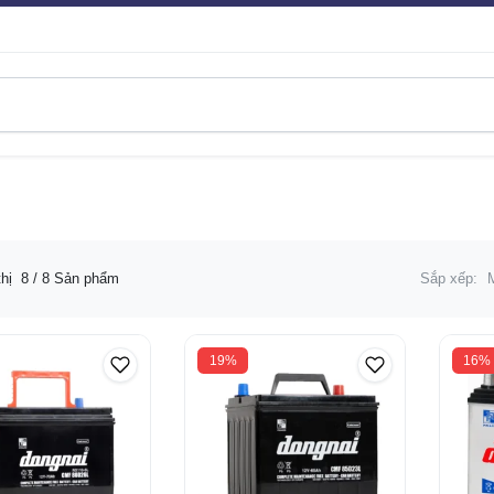
thị
8
/ 8 Sản phẩm
Sắp xếp:
19%
16%