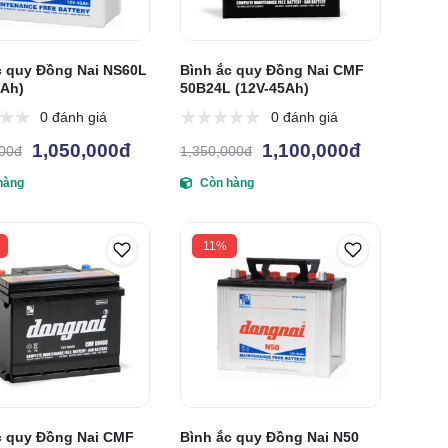
c quy Đồng Nai NS60L
Bình ắc quy Đồng Nai CMF
5Ah)
50B24L (12V-45Ah)
0 đánh giá
0 đánh giá
1,050,000đ
1,100,000đ
000đ
1,350,000đ
hàng
Còn hàng
11%
c quy Đồng Nai CMF
Bình ắc quy Đồng Nai N50