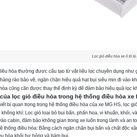
Lọc gió điều hòa xe ô tô là
điều hòa thường được cấu tạo từ vật liệu lọc chuyên dụng như g
hàng rào bảo vệ, ngăn chặn hiệu quả hạt bụi siêu mịn đi vào kh
 hòa cũng cần được thay thế định kỳ để đảm bảo hiệu quả lọc kh
ò của lọc gió điều hòa trong hệ thống điều hòa x
hiết bị quan trọng trong hệ thống điều hòa của xe MG HS, lọc gi
 không khí: Lọc gió loại bỏ bụi bẩn, phấn hoa, vi khuẩn, khói, v
vào cabin, đảm bảo không gian trong xe luôn trong lành và an 
ệ thống điều hòa: Bằng cách ngăn chặn bụi bẩn và chất độc xâm
ều hòa khỏi hư hỏng và bám bụi.