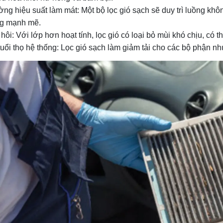
ng hiệu suất làm mát: Một bộ lọc gió sạch sẽ duy trì luồng khô
ng mạnh mẽ.
ôi: Với lớp hơn hoạt tính, lọc gió có loại bỏ mùi khó chịu, có 
tuổi thọ hệ thống: Lọc gió sạch làm giảm tải cho các bộ phận n