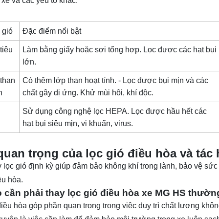
 xe và các yếu tố khác.
 gió
Đặc điểm nổi bật
tiêu
Làm bằng giấy hoặc sợi tổng hợp. Lọc được các hạt bụi
lớn.
 than
Có thêm lớp than hoạt tính. - Lọc được bụi mịn và các
h
chất gây dị ứng. Khử mùi hôi, khí độc.
Sử dụng công nghệ lọc HEPA. Lọc được hầu hết các
hạt bụi siêu mịn, vi khuẩn, virus.
uan trọng của lọc gió điều hòa và tác 
y lọc gió định kỳ giúp đảm bảo không khí trong lành, bảo vệ sức
ều hòa.
o cần phải thay lọc gió điều hòa xe MG HS thườ
điều hòa góp phần quan trọng trong việc duy trì chất lượng không