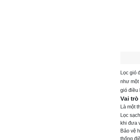
Lọc gió 
như một 
gió điều
Vai tr
Là một t
Lọc sạch
khi đưa 
Bảo vệ h
thống đi