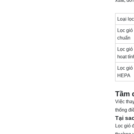
xuất, đời
Loại lọc
Lọc gió 
chuẩn
Lọc gió
hoạt tín
Lọc gió
HEPA
Tầm q
Việc tha
thống đi
Tại sa
Lọc gió 