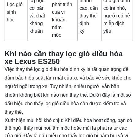
lớp lọc
thành
cho gia đình
Lọc gió
phát triển
cơ bản
cao, cần
có trẻ nhỏ,
sinh
của vi
và chất
thay thế
người có hệ
học
khuẩn,
kháng
định
miễn dịch
nấm
khuẩn
kỳ
yếu
mốc
Khi nào cần thay lọc gió điều hòa
xe Lexus ES250
Việc thay thế lọc gió điều hòa định kỳ là rất quan trọng để
đảm bảo hiệu suất làm mát của xe và bảo vệ sức khỏe cho
người ngồi trong xe. Tuy nhiên, nhiều người vẫn băn
khoăn không biết khi nào nên thay thế. Dưới đây là một số
dấu hiệu cho thấy lọc gió điều hòa cần được kiểm tra và
thay thế.
Xuất hiện mùi hôi khó chịu: Khi điều hòa hoạt động, bạn có
thể ngửi thấy mùi hôi, ẩm mốc hoặc mùi lạ phát ra từ các
cửa gió. Đây là dấu hiệu cho thấy lọc gió bị bám bụi và vi