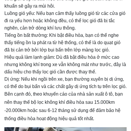
khuẩn sẽ gây ra mùi hôi.
Luồng gió yếu: Nếu bạn cảm thấy luồng gió từ các cửa gió
đi ra yếu hơn hoặc không đều, có thể lọc gió đã bị tắc
nghẽn, cản trở dòng khí lưu thông.
Tiếng ồn bất thường: Khi bật điều hòa, bạn có thể nghe
thấy tiếng ồn lạ phát ra từ hệ thống, có thể là do quạt gió
đã bị cản trở bởi lớp bụi bẩn trên lớp màng lọc gió.
Hiệu quả làm lạnh giảm: Dù đã bật điều hòa ở mức cao
nhưng không khí trong xe vẫn không mát như trước, đây là
dấu hiệu cho thấy lọc gió cần được thay thế.
Dị ứng: Nếu khi ngồi trên xe, bạn thường xuyên bị dị ứng,
có thể do bụi bẩn và các chất gây dị ứng tích tụ trên lọc gió.
Bên cạnh đó, theo khuyến cáo của nhà sản xuất ô tô, bạn
nên thay thế bộ lọc không khí điều hòa sau 15.000km
-20.000km hoặc sau 6-12 tháng sử dụng để đảm bảo hệ
thống điều hòa hoạt động hiệu quả tốt nhất.