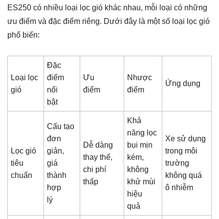
ES250 có nhiều loại lọc gió khác nhau, mỗi loại có những
ưu điểm và đặc điểm riêng. Dưới đây là một số loại lọc gió
phổ biến:
Đặc
Loại lọc
điểm
Ưu
Nhược
Ứng dụng
gió
nổi
điểm
điểm
bật
Khả
Cấu tạo
năng lọc
đơn
Xe sử dụng
Dễ dàng
bụi mịn
Lọc gió
giản,
trong môi
thay thế,
kém,
tiêu
giá
trường
chi phí
không
chuẩn
thành
không quá
thấp
khử mùi
hợp
ô nhiễm
hiệu
lý
quả