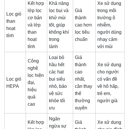
Kết hợp
Khả năng
Xe sử dụng
lớp lọc
lọc bụi và
Giá
trong môi
Lọc gió
cơ bản
khử mùi
thành
trường ô
than
và lớp
tốt, giúp
cao hơn
nhiễm,
hoạt
than
không khí
lọc tiêu
người dùng
tính
hoạt
trong
chuẩn
nhạy cảm
tính
lành
với mùi
Loại bỏ
Giá
Công
hầu hết
thành
Xe sử dụng
nghệ
các hạt
cao
cho người
lọc hiện
Lọc gió
bụi siêu
nhất,
có vấn đề
đại,
HEPA
nhỏ, bảo
cần thay
về hô hấp,
hiệu
vệ sức
thế
trẻ em,
quả
khỏe tối
thường
người già
cao
ưu
xuyên
Ngăn
Kết hợp
Giá
Xe sử dụng
ngừa sự