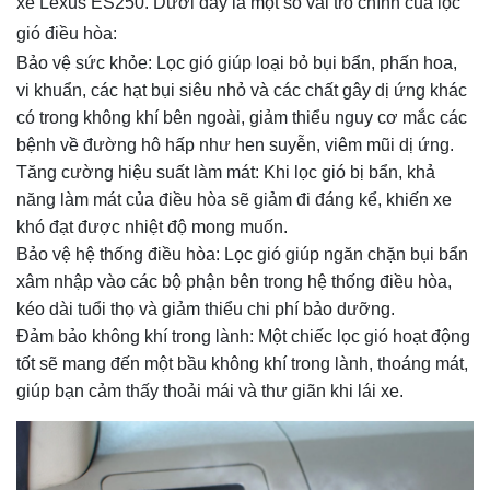
xe Lexus ES250. Dưới đây là một số vai trò chính của lọc
gió điều hòa:
Bảo vệ sức khỏe: Lọc gió giúp loại bỏ bụi bẩn, phấn hoa,
vi khuẩn, các hạt bụi siêu nhỏ và các chất gây dị ứng khác
có trong không khí bên ngoài, giảm thiểu nguy cơ mắc các
bệnh về đường hô hấp như hen suyễn, viêm mũi dị ứng.
Tăng cường hiệu suất làm mát: Khi lọc gió bị bẩn, khả
năng làm mát của điều hòa sẽ giảm đi đáng kể, khiến xe
khó đạt được nhiệt độ mong muốn.
Bảo vệ hệ thống điều hòa: Lọc gió giúp ngăn chặn bụi bẩn
xâm nhập vào các bộ phận bên trong hệ thống điều hòa,
kéo dài tuổi thọ và giảm thiểu chi phí bảo dưỡng.
Đảm bảo không khí trong lành: Một chiếc lọc gió hoạt động
tốt sẽ mang đến một bầu không khí trong lành, thoáng mát,
giúp bạn cảm thấy thoải mái và thư giãn khi lái xe.