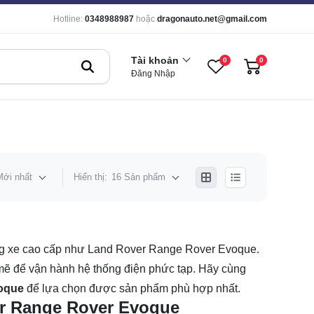
Hotline:
0348988987
hoặc
dragonauto.net@gmail.com
Tài khoản
0
0
Đăng Nhập
Mới nhất
Hiển thị:
16 Sản phẩm
 dòng xe cao cấp như Land Rover Range Rover Evoque.
ẽ để vận hành hệ thống điện phức tạp. Hãy cùng
oque
để lựa chọn được sản phẩm phù hợp nhất.
r Range Rover Evoque