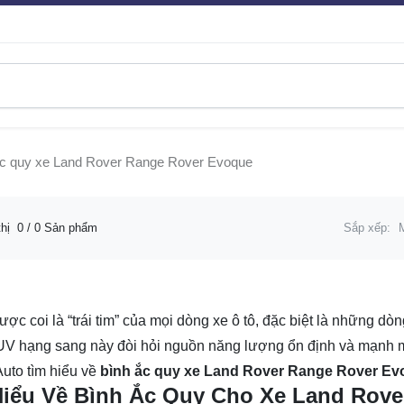
ắc quy xe Land Rover Range Rover Evoque
thị
0
/ 0 Sản phẩm
Sắp xếp:
ược coi là “trái tim” của mọi dòng xe ô tô, đặc biệt là những
V hạng sang này đòi hỏi nguồn năng lượng ổn định và mạnh m
uto tìm hiểu về
bình ắc quy xe Land Rover Range Rover Ev
Hiểu Về Bình Ắc Quy Cho Xe Land Rove