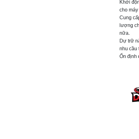
Khởi độn
cho máy 
Cung cấp
lượng ch
nữa.
Dự trữ n
nhu cầu 
Ổn định 