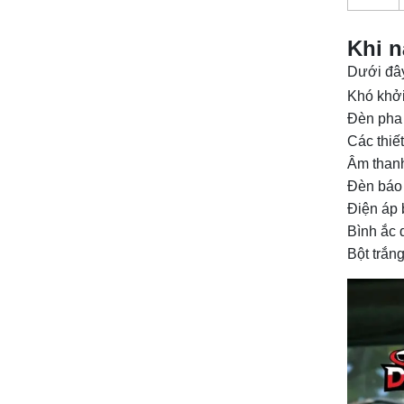
Khi n
Dưới đây
Khó khởi
Đèn pha 
Các thiế
Âm thanh
Đèn báo 
Điện áp 
Bình ắc q
Bột trắn