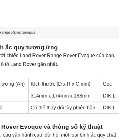
r Range Rover Evoque
nh ắc quy tương ứng
với chiếc
Land Rover Range Rover Evoque
của bạn,
 ô tô Land Rover gần nhất.
lượng (Ah)
Kích thước (D x R x C mm)
Cọc
314mm x 174mm x 188mm
DIN L
0
Có thể thay đổi tùy phiên bản
DIN L
 Rover Evoque và thông số kỹ thuật
ầu vận hành cao, đòi hỏi một loại bình ắc quy chất