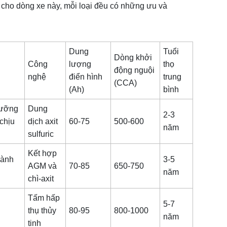
 cho dòng xe này, mỗi loại đều có những ưu và
Dung
Tuổi
Dòng khởi
Công
lượng
thọ
động nguội
nghệ
điển hình
trung
(CCA)
(Ah)
bình
dưỡng
Dung
2-3
chịu
dịch axit
60-75
500-600
năm
sulfuric
Kết hợp
hành
3-5
AGM và
70-85
650-750
năm
chì-axit
Tấm hấp
5-7
thụ thủy
80-95
800-1000
năm
tinh