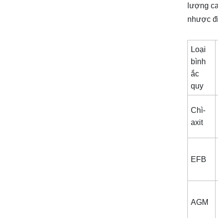
lượng ca
nhược đi
Loại
bình
ắc
quy
Chì-
axit
EFB
AGM