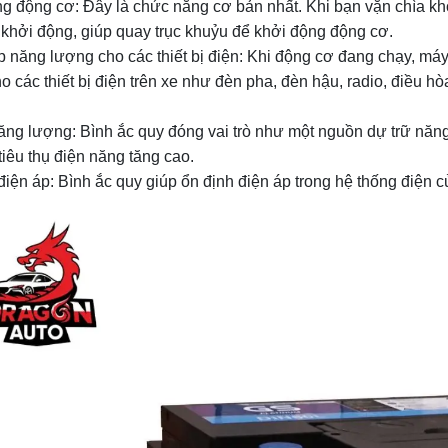
g động cơ: Đây là chức năng cơ bản nhất. Khi bạn vặn chìa kh
khởi động, giúp quay trục khuỷu để khởi động động cơ.
 năng lượng cho các thiết bị điện: Khi động cơ đang chạy, máy 
o các thiết bị điện trên xe như đèn pha, đèn hậu, radio, điều h
ăng lượng: Bình ắc quy đóng vai trò như một nguồn dự trữ năn
tiêu thụ điện năng tăng cao.
điện áp: Bình ắc quy giúp ổn định điện áp trong hệ thống điện củ