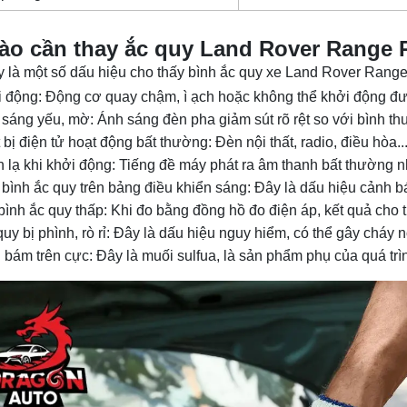
ào cần thay ắc quy Land Rover Range
 là một số dấu hiệu cho thấy bình ắc quy xe Land Rover Range
 động: Động cơ quay chậm, ì ạch hoặc không thể khởi động được
sáng yếu, mờ: Ánh sáng đèn pha giảm sút rõ rệt so với bình th
t bị điện tử hoạt động bất thường: Đèn nội thất, radio, điều hò
 lạ khi khởi động: Tiếng đề máy phát ra âm thanh bất thường nh
bình ắc quy trên bảng điều khiển sáng: Đây là dấu hiệu cảnh bá
bình ắc quy thấp: Khi đo bằng đồng hồ đo điện áp, kết quả cho 
uy bị phình, rò rỉ: Đây là dấu hiệu nguy hiểm, có thể gây cháy n
g bám trên cực: Đây là muối sulfua, là sản phẩm phụ của quá trìn