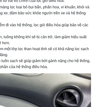
số vai trò chính của lọc gió điều hòa:
màng lọc loại bỏ bụi bẩn, phấn hoa, vi khuẩn, khói và
ong xe, đảm bảo sức khỏe người trên xe và hệ thống
ễm đi vào hệ thống, lọc gió điều hòa giúp bảo vệ các
n, luồng không khí sẽ bị cản trở, làm giảm hiệu suất
ẽ hơn.
m một lớp lọc than hoạt tính sẽ có khả năng lọc sạch
đãng.
ió luôn sạch sẽ giúp giảm bớt gánh nặng cho hệ thống,
 phận của hệ thống điều hòa.