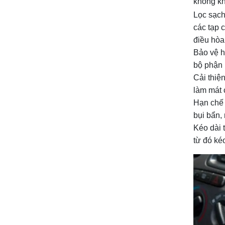
không kh
Lọc sạch
các tạp 
điều hòa
Bảo vệ h
bộ phận 
Cải thiện
làm mát 
Hạn chế 
bụi bẩn,
Kéo dài 
từ đó ké