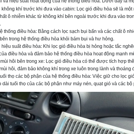
í và hiệu suất hoạt động của hệ thống điều hòa. Dưới đây là một 
 không khí trước khi đưa vào cabin: Lọc gió điều hòa sẽ là một 
chất ô nhiễm khác từ không khí bên ngoài trước khi đưa vào tr
.
ệ thống điều hòa: Bằng cách lọc sạch bụi bẩn và các chất ô nhi
bên trong hệ thống điều hòa khỏi bám bụi và hư hỏng.
 hiệu suất điều hòa: Khi lọc gió điều hòa bị hỏng hoặc tắc nghẽ
của điều hòa và đảm bảo hệ thống điều hòa hoạt động mạnh m
mùi hôi bên trong xe: Lọc gió điều hòa có thể được tích hợp thê
 mùi hôi, đảm bảo không khí trong xe luôn trong lành và thoáng 
tuổi thọ các bộ phận của hệ thống điều hòa: Việc giữ cho lọc g
o dài tuổi thọ của các bộ phận như máy nén, quạt gió và các bộ