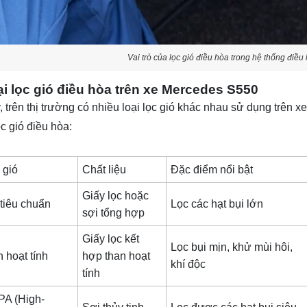
Vai trò của lọc gió điều hòa trong hệ thống điề
ại lọc gió điều hòa trên xe Mercedes S550
 trên thị trường có nhiều loại lọc gió khác nhau sử dụng trên x
ọc gió điều hòa:
 gió
Chất liệu
Đặc điểm nổi bật
Giấy lọc hoặc
 tiêu chuẩn
Lọc các hạt bụi lớn
sợi tổng hợp
Giấy lọc kết
Lọc bụi mịn, khử mùi hôi,
n hoạt tính
hợp than hoạt
khí độc
tính
PA (High-