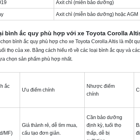
019
Axit chì (miễn bảo dưỡng)
ay
Axit chì (miễn bảo dưỡng) hoặc AGM
ại bình ắc quy phù hợp với xe Toyota Corolla Alti
 chọn bình ắc quy phù hợp cho xe Toyota Corolla Altis là một qu
uổi thọ của xe. Bằng cách hiểu rõ về các loại bình ắc quy và cá
lựa chọn sản phẩm phù hợp nhất.
nh ắc
Nhược điểm
Ưu điểm chính
C
chính
Cần bảo dưỡng
Giá thành rẻ, dễ tìm mua,
định kỳ, tuổi thọ
B
ded/MF)
cấu tạo đơn giản.
thấp, dễ bị
đ