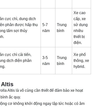
Xe cao
ản cực chì, dung dịch
cấp, xe
iện phân được hấp thụ
5-7
Trung
sử dụng
rong tấm sợi thủy
năm
bình
nhiều
inh.
thiết bị
điện.
ản cực chì cải tiến,
Xe phổ
3-5
Trung
ung dịch điện phân
thông, xe
năm
bình
ỏng.
hybrid.
Altis
lla Altis là vô cùng cần thiết để đảm bảo xe hoạt
 bình ắc quy.
động cơ không khởi động ngay lập tức hoặc có âm