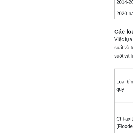
2014-2
2020-n
Các lo
Việc lựa
suất và t
suốt và 
Loại bì
quy
Chì-axit
(Floo