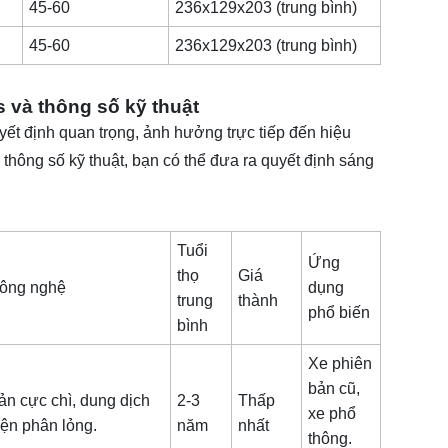
45-60
236x129x203 (trung bình)
45-60
236x129x203 (trung bình)
s và thông số kỹ thuật
yết định quan trọng, ảnh hưởng trực tiếp đến hiệu
c thông số kỹ thuật, bạn có thể đưa ra quyết định sáng
Tuổi
Ứng
thọ
Giá
ông nghệ
dụng
trung
thành
phổ biến
bình
Xe phiên
bản cũ,
ản cực chì, dung dịch
2-3
Thấp
xe phổ
iện phân lỏng.
năm
nhất
thông.