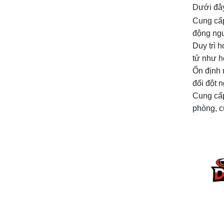
Dưới đây 
Cung cấp
động ngu
Duy trì 
tử như h
Ổn định 
đổi đột n
Cung cấp
phòng, c