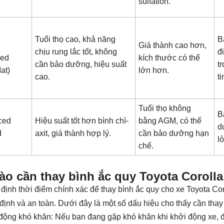
sulfation.
Tuổi thọ cao, khả năng
B
Giá thành cao hơn,
chịu rung lắc tốt, không
đ
bed
kích thước có thể
cần bảo dưỡng, hiệu suất
t
Mat)
lớn hơn.
cao.
t
Tuổi thọ không
B
ced
Hiệu suất tốt hơn bình chì-
bằng AGM, có thể
d
d
axit, giá thành hợp lý.
cần bảo dưỡng hạn
l
y)
chế.
ào cần thay bình ắc quy Toyota Corolla 
 định thời điểm chính xác để thay bình ắc quy cho xe Toyota Coro
định và an toàn. Dưới đây là một số dấu hiệu cho thấy cần thay
động khó khăn: Nếu bạn đang gặp khó khăn khi khởi động xe, 