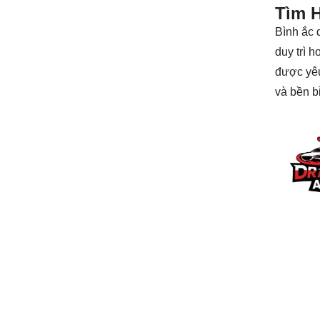
Tìm H
Bình ắc 
duy trì h
được yêu
và bền bỉ