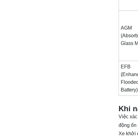
AGM
(Absor
Glass 
EFB
(Enhan
Floode
Batter
Khi n
Việc xác
động ổn 
Xe khởi 