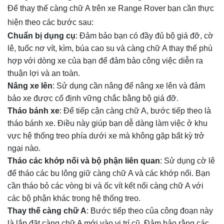
Để thay thế càng chữ A trên xe Range Rover bạn cần thực
hiện theo các bước sau:
Chuẩn bị dụng cụ
: Đảm bảo bạn có đầy đủ
bộ giá đỡ, cờ
lê, tuốc nơ vít, kìm, búa cao su và càng chữ A thay thế phù
hợp với dòng xe của bạn để đảm bảo công việc diễn ra
thuận lợi và an toàn.
Nâng xe lên
: Sử dụng cần nâng để nâng xe lên và đảm
bảo xe được cố định vững chắc bằng bộ giá đỡ.
Tháo bánh xe
: Để tiếp cận càng chữ A, bước tiếp theo là
tháo bánh xe. Điều này giúp bạn dễ dàng làm việc ở khu
vực hệ thống treo phía dưới xe mà không gặp bất kỳ trở
ngại nào.
Tháo các khớp nối và bộ phận liên quan
: Sử dụng cờ lê
để tháo các bu lông giữ càng chữ A và các khớp nối. Bạn
cần tháo bỏ các vòng bi và ốc vít kết nối càng chữ A với
các bộ phận khác trong hệ thống treo.
Thay thế càng chữ A
: Bước tiếp theo của công đoạn này
là lắp đặt càng chữ A mới vào vị trí cũ. Đảm bảo rằng các