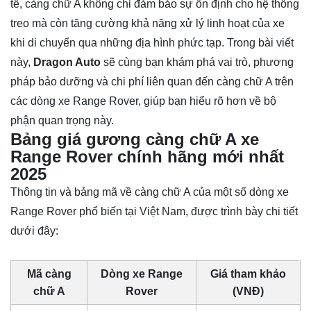
tế, càng chữ A không chỉ đảm bảo sự ổn định cho hệ thống
treo mà còn tăng cường khả năng xử lý linh hoạt của xe
khi di chuyển qua những địa hình phức tạp. Trong bài viết
này,
Dragon Auto
sẽ cùng bạn khám phá vai trò, phương
pháp bảo dưỡng và chi phí liên quan đến càng chữ A trên
các dòng xe Range Rover, giúp bạn hiểu rõ hơn về bộ
phận quan trọng này.
Bảng giá gương càng chữ A xe
Range Rover chính hãng mới nhất
2025
Thông tin và bảng mã về càng chữ A của một số dòng xe
Range Rover phổ biến tại Việt Nam, được trình bày chi tiết
dưới đây:
Mã càng
Dòng xe Range
Giá tham khảo
chữ A
Rover
(VNĐ)