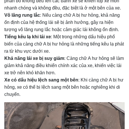
phân bổ không đều lên các bánh xe sẽ khiến lốp xe mòn
nhanh chóng và không đều, đặc biệt là ở một bên của xe.
Vô lăng rung lắc
: Nếu càng chữ A bị hư hỏng, khả năng
ổn định của hệ thống lái sẽ bị ảnh hưởng, gây ra hiện
tượng vô lăng rung lắc hoặc cảm giác lái không ổn định.
Tiếng kêu lạ khi lái xe
: Một trong những dấu hiệu phổ
biến của càng chữ A bị hư hỏng là những tiếng kêu lạ phát
ra từ khu vực dưới xe.
Khả năng lái xe bị suy giảm
: Càng chữ A hư hỏng sẽ làm
giảm khả năng điều khiển chính xác của xe, khiến việc lái
xe trở nên khó khăn hơn.
Xe có dấu hiệu lệch sang một bên
: Khi càng chữ A bị hư
hỏng, xe có thể bị lệch sang một bên hoặc nghiêng khi di
chuyển.