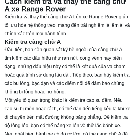
Cách kiểm tra và thay thế càng chữ
A xe Range Rover
Kiểm tra và thay thế càng chữ A trên xe Range Rover giúp
tối ưu hóa hệ thống treo, mang đến trải nghiệm lái êm ái và
chính xác trên mọi hành trình.
Kiểm tra càng chữ A
Đầu tiên, bạn cần quan sát kỹ bề ngoài của càng chữ A,
tìm kiếm các dấu hiệu như rạn nứt, cong vênh hay biến
dạng, những dấu hiệu này có thể là kết quả của va chạm
hoặc quá trình sử dụng lâu dài. Tiếp theo, bạn hãy kiểm tra
các bu lông, bạc đạn và các điểm nối để đảm bảo chúng
không bị lỏng hoặc hư hỏng.
Một yếu tố quan trọng khác là kiểm tra cao su đệm. Nếu
cao su bị mòn hoặc rách, có thể dẫn đến tiếng kêu lạ khi xe
di chuyển trên mặt đường không bằng phẳng. Để kiểm tra
độ lỏng lẻo, bạn có thể nâng xe lên và thử lắc bánh xe.
Nếu phát hiện bánh xe có độ rơ lớn, có thể càng chữ A đã