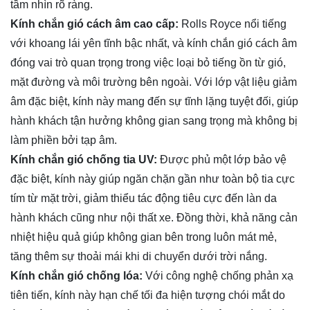
tầm nhìn rõ ràng.
Kính chắn gió cách âm cao cấp:
Rolls Royce nổi tiếng
với khoang lái yên tĩnh bậc nhất, và kính chắn gió cách âm
đóng vai trò quan trọng trong việc loại bỏ tiếng ồn từ gió,
mặt đường và môi trường bên ngoài. Với lớp vật liệu giảm
âm đặc biệt, kính này mang đến sự tĩnh lặng tuyệt đối, giúp
hành khách tận hưởng không gian sang trọng mà không bị
làm phiền bởi tạp âm.
Kính chắn gió chống tia UV:
Được phủ một lớp bảo vệ
đặc biệt, kính này giúp ngăn chặn gần như toàn bộ tia cực
tím từ mặt trời, giảm thiểu tác động tiêu cực đến làn da
hành khách cũng như nội thất xe. Đồng thời, khả năng cản
nhiệt hiệu quả giúp không gian bên trong luôn mát mẻ,
tăng thêm sự thoải mái khi di chuyển dưới trời nắng.
Kính chắn gió chống lóa:
Với công nghệ chống phản xạ
tiên tiến, kính này hạn chế tối đa hiện tượng chói mắt do