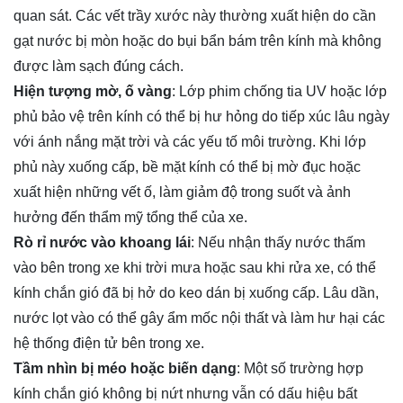
quan sát. Các vết trầy xước này thường xuất hiện do cần
gạt nước bị mòn hoặc do bụi bẩn bám trên kính mà không
được làm sạch đúng cách.
Hiện tượng mờ, ố vàng
: Lớp phim chống tia UV hoặc lớp
phủ bảo vệ trên kính có thể bị hư hỏng do tiếp xúc lâu ngày
với ánh nắng mặt trời và các yếu tố môi trường. Khi lớp
phủ này xuống cấp, bề mặt kính có thể bị mờ đục hoặc
xuất hiện những vết ố, làm giảm độ trong suốt và ảnh
hưởng đến thẩm mỹ tổng thể của xe.
Rò rỉ nước vào khoang lái
: Nếu nhận thấy nước thấm
vào bên trong xe khi trời mưa hoặc sau khi rửa xe, có thể
kính chắn gió đã bị hở do keo dán bị xuống cấp. Lâu dần,
nước lọt vào có thể gây ẩm mốc nội thất và làm hư hại các
hệ thống điện tử bên trong xe.
Tầm nhìn bị méo hoặc biến dạng
: Một số trường hợp
kính chắn gió không bị nứt nhưng vẫn có dấu hiệu bất