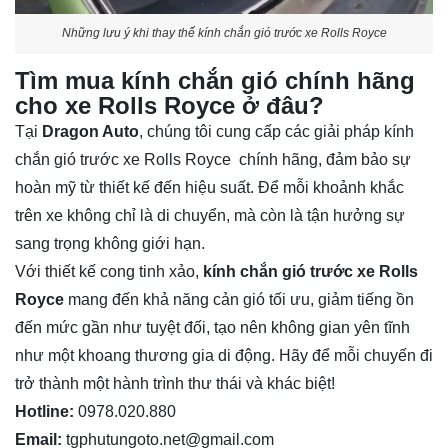
Những lưu ý khi thay thế kính chắn gió trước xe Rolls Royce
Tìm mua kính chắn gió chính hãng
cho xe Rolls Royce ở đâu?
Tại
Dragon Auto
, chúng tôi cung cấp các giải pháp
kính
chắn gió trước xe Rolls Royce chính hãng, đảm bảo sự
hoàn mỹ từ thiết kế đến hiệu suất. Để mỗi khoảnh khắc
trên xe không chỉ là di chuyển, mà còn là tận hưởng sự
sang trọng không giới hạn.
Với thiết kế cong tinh xảo,
kính chắn gió trước xe Rolls
Royce
mang đến khả năng cản gió tối ưu, giảm tiếng ồn
đến mức gần như tuyệt đối, tạo nên không gian yên tĩnh
như một khoang thương gia di động. Hãy để mỗi chuyến đi
trở thành một hành trình thư thái và khác biệt!
Hotline:
0978.020.880
Email:
tgphutungoto.net@gmail.com