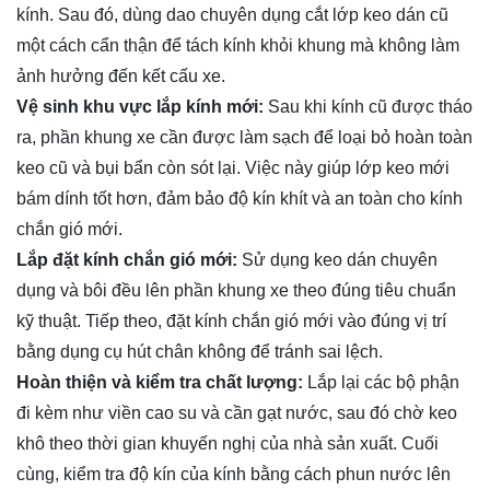
kính. Sau đó, dùng dao chuyên dụng cắt lớp keo dán cũ
một cách cẩn thận để tách kính khỏi khung mà không làm
ảnh hưởng đến kết cấu xe.
Vệ sinh khu vực lắp kính mới:
Sau khi kính cũ được tháo
ra, phần khung xe cần được làm sạch để loại bỏ hoàn toàn
keo cũ và bụi bẩn còn sót lại. Việc này giúp lớp keo mới
bám dính tốt hơn, đảm bảo độ kín khít và an toàn cho kính
chắn gió mới.
Lắp đặt kính chắn gió mới:
Sử dụng keo dán chuyên
dụng và bôi đều lên phần khung xe theo đúng tiêu chuẩn
kỹ thuật. Tiếp theo, đặt kính chắn gió mới vào đúng vị trí
bằng dụng cụ hút chân không để tránh sai lệch.
Hoàn thiện và kiểm tra chất lượng:
Lắp lại các bộ phận
đi kèm như viền cao su và cần gạt nước, sau đó chờ keo
khô theo thời gian khuyến nghị của nhà sản xuất. Cuối
cùng, kiểm tra độ kín của kính bằng cách phun nước lên