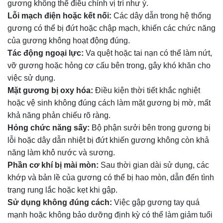
gương không thể điều chỉnh vị trí như ý.
Lỗi mạch điện hoặc kết nối:
Các dây dẫn trong hệ thống
gương có thể bị đứt hoặc chập mạch, khiến các chức năng
của gương không hoạt động đúng.
Tác động ngoại lực:
Va quệt hoặc tai nạn có thể làm nứt,
vỡ gương hoặc hỏng cơ cấu bên trong, gây khó khăn cho
việc sử dụng.
Mặt gương bị oxy hóa:
Điều kiện thời tiết khắc nghiệt
hoặc vệ sinh không đúng cách làm mặt gương bị mờ, mất
khả năng phản chiếu rõ ràng.
Hỏng chức năng sấy:
Bộ phận sưởi bên trong gương bị
lỗi hoặc dây dẫn nhiệt bị đứt khiến gương không còn khả
năng làm khô nước và sương.
Phần cơ khí bị mài mòn:
Sau thời gian dài sử dụng, các
khớp và bản lề của gương có thể bị hao mòn, dẫn đến tình
trạng rung lắc hoặc kẹt khi gập.
Sử dụng không đúng cách:
Việc gập gương tay quá
mạnh hoặc không bảo dưỡng định kỳ có thể làm giảm tuổi