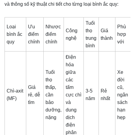
và thông số kỹ thuật chi tiết cho từng loại bình ắc quy:
Tuổi
Loại
Ưu
Nhược
Phù
Công
thọ
Giá
bình ắc
điểm
điểm
hợp
nghệ
trung
thành
quy
chính
chính
với
bình
Điện
hóa
Tuổi
giữa
Xe
thọ
các
đời
Giá
thấp,
tấm
cũ,
Chì-axit
3-5
Rẻ
rẻ, dễ
cần
cực chì
ngân
(MF)
năm
nhất
tìm
bảo
và
sách
dưỡng,
dung
hạn
nặng
dịch
hẹp
điện
phân