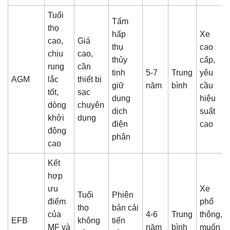
Tuổi
Tấm
thọ
hấp
Xe
cao,
Giá
thụ
cao
chịu
cao,
thủy
cấp,
rung
cần
tinh
5-7
Trung
yêu
AGM
lắc
thiết bị
giữ
năm
bình
cầu
tốt,
sạc
dung
hiệu
dòng
chuyên
dịch
suất
khởi
dụng
điện
cao
động
phân
cao
Kết
hợp
ưu
Xe
Tuổi
Phiên
điểm
phổ
thọ
bản cải
của
4-6
Trung
thông,
EFB
không
tiến
MF và
năm
bình
muốn