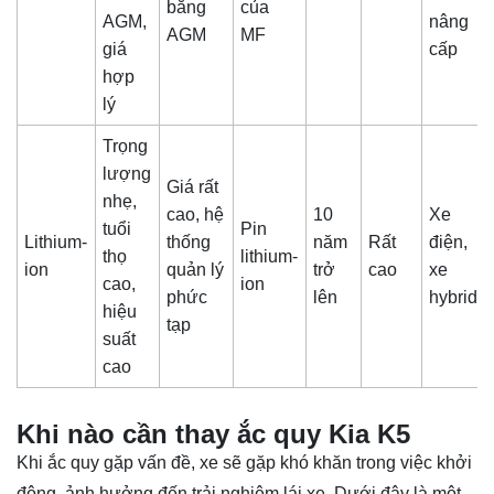
bằng
của
AGM,
nâng
AGM
MF
giá
cấp
hợp
lý
Trọng
lượng
Giá rất
nhẹ,
cao, hệ
10
Xe
tuổi
Pin
Lithium-
thống
năm
Rất
điện,
thọ
lithium-
ion
quản lý
trở
cao
xe
cao,
ion
phức
lên
hybrid
hiệu
tạp
suất
cao
Khi nào cần thay ắc quy Kia K5
Khi ắc quy gặp vấn đề, xe sẽ gặp khó khăn trong việc khởi
động, ảnh hưởng đến trải nghiệm lái xe. Dưới đây là một