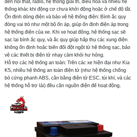
đèn nội thất, radio, hệ thống giải trí, điều hòa và nhiều hệ
thống khác khi động cơ chưa khởi động hoặc ở chế độ tắt.
Ổn định dòng điện và bảo vệ hệ thống điện: Bình ắc quy
đóng vai trò như một bộ ổn áp, giúp ổn định điện áp trong
hệ thống điện của xe. Khi xe hoạt động, hệ thống sạc sẽ
sạc lại bình ắc quy, và ắc quy giúp hấp thụ các xung điện
không ổn định hoặc biến đổi đột ngột từ hệ thống sạc, bảo
vệ các thiết bị điện tử nhạy cảm khỏi hư hỏng.
Hỗ trợ các hệ thống an toàn: Trên các xe hiện đại như Kia
K5, nhiều hệ thống an toàn điện tử (như hệ thống chống
bó cứng phanh ABS, cân bằng điện tử ESC, túi khí, và các
hệ thống hỗ trợ lái) đều cần nguồn điện để hoạt động.