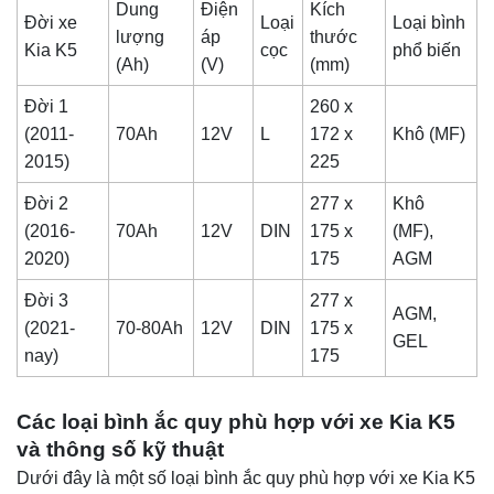
Dung
Điện
Kích
Đời xe
Loại
Loại bình
lượng
áp
thước
Kia K5
cọc
phổ biến
(Ah)
(V)
(mm)
Đời 1
260 x
(2011-
70Ah
12V
L
172 x
Khô (MF)
2015)
225
Đời 2
277 x
Khô
(2016-
70Ah
12V
DIN
175 x
(MF),
2020)
175
AGM
Đời 3
277 x
AGM,
(2021-
70-80Ah
12V
DIN
175 x
GEL
nay)
175
Các loại bình ắc quy phù hợp với xe Kia K5
và thông số kỹ thuật
Dưới đây là một số loại bình ắc quy phù hợp với xe Kia K5