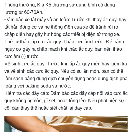
Thông thường, Kia K5 thường sử dụng bình có dung
lượng từ 60-70Ah.
Đảm bảo xe tắt máy và an toàn: Trước khi thay ắc quy, hãy
tắt hẳn động cơ và hệ thống điện của xe để tránh rủi ro
chập điện hay gây hư hỏng các thiết bị điện tử trong xe.
Thứ tự tháo lắp cực ắc quy: Tháo cực âm trước: Để tránh
nguy cơ gây ra chập mạch khi tháo ắc quy, bạn nên tháo
cực âm (-) trước.
Vệ sinh cực ắc quy: Trước khi lắp ắc quy mới, hãy kiểm tra
và vệ sinh các cực ắc quy. Nếu có sự ăn mòn, bạn có thể
làm sạch bằng dung dịch chuyên dụng hoặc dung dịch pha
loãng với baking soda và nước.
Kiểm tra các dây cáp: Đảm bảo các dây cáp nối vào cực ắc
quy không bị mòn, gỉ sét, hoặc lỏng lẻo. Nếu phát hiện sự
cố, cần thay thế hoặc siết chặt lại dây cáp.