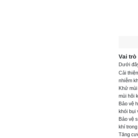
Vai tr
Dưới đây
Cải thiện
nhiễm kh
Khử mùi 
mùi hôi 
Bảo vệ h
khói bụi
Bảo vệ s
khí tron
Tăng cườ