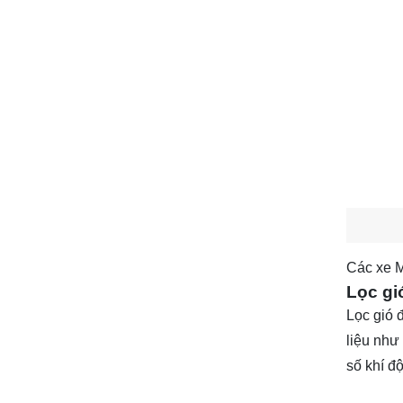
Các xe
M
Lọc gió
Lọc gió 
liệu như 
số khí đ