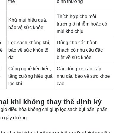
thế
bình thường
,
Thích hợp cho môi
Khử mùi hiệu quả,
trường ô nhiễm hoặc có
bảo vệ sức khỏe
mùi khó chịu
o
Lọc sạch không khí,
Dùng cho các hành
vệ
bảo vệ sức khỏe tối
khách có nhu cầu đặc
đa
biệt về sức khỏe
c
Công nghệ tiên tiến,
Các dòng xe cao cấp,
ộ
tăng cường hiệu quả
nhu cầu bảo vệ sức khỏe
lọc khí
cao
hại khi không thay thế định kỳ
ió điều hòa không chỉ giúp lọc sạch bụi bẩn, phấn
n gây dị ứng.