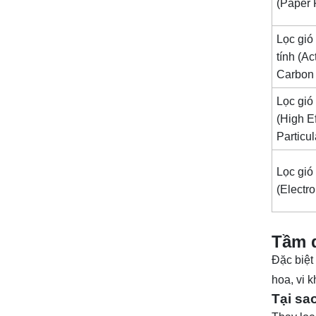
(Paper F
Lọc gió
tính (Ac
Carbon 
Lọc gi
(High E
Particul
Lọc gió
(Electro
Tầm q
Đặc biệt
hoa, vi 
Tại sa