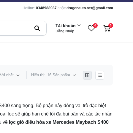
Hotline:
0348988987
hoặc
dragonauto.net@gmail.com
Tài khoản
0
0
Đăng Nhập
Mới nhất
Hiển thị:
16 Sản phẩm
400 sang trọng. Bộ phận này đóng vai trò đặc biệt
ại lọc sẽ giúp hạn chế tối đa bụi bẩn và các tác nhân
ểu về
lọc gió điều hòa xe Mercedes Maybach S400