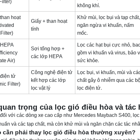
ilter)
không khí.
 than hoạt
Khử mùi, lọc bụi và tạp chất
Giấy + than hoạt
tivated
ngăn ngừa vi khuẩn, nấm
tính
Filter)
mốc.
ó HEPA
Lọc các hạt bụi cực nhỏ, ba
Sợi tổng hợp +
fficiency
gồm vi khuẩn và virus, bảo 
các lớp HEPA
ate Air)
sức khỏe.
Công nghệ điện tử
Lọc bụi, vi khuẩn, mùi và cá
 điện tử
kết hợp các lớp
chất gây ô nhiễm qua các b
nic Filter)
lọc vật lý
lọc điện tử.
uan trọng của lọc gió điều hòa và tác 
 đối với các dòng xe cao cấp như Mercedes Maybach S400, lọc g
khuẩn và các tạp chất, mà còn khử mùi và ngăn chặn các tác nhâ
o cần phải thay lọc gió điều hòa thường xuyên?