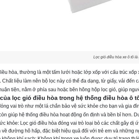
Lọc gió điều hòa xe ô tô là
điều hòa, thường là một tấm lưới hoặc lớp xốp với cấu trúc xốp 
. Chất liệu làm nên bộ lọc này có thể đa dạng, từ giấy, vải đến 
 thuận tiện, nằm ở phía sau hoặc bên hông hộp lọc gió, giúp ngư
ò của lọc gió điều hòa trong hệ thống điều hòa ô 
đóng vai trò như một lá chắn bảo vệ sức khỏe cho bạn và gia đìn
còn giúp hệ thống điều hòa hoạt động ổn định và bền bỉ hơn. Dưới
ức khỏe: Lọc gió điều hòa đóng vai trò loại bỏ các chất gây dị
 về đường hô hấp, đặc biệt hiệu quả đối với trẻ em và những
không khí sạch: Không khí trong xe luôn được duy trì trạng thái