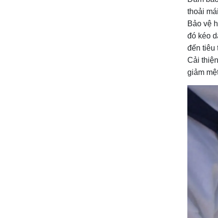
thoải má
Bảo vệ h
đó kéo dà
đến tiêu
Cải thiện
giảm mệt 