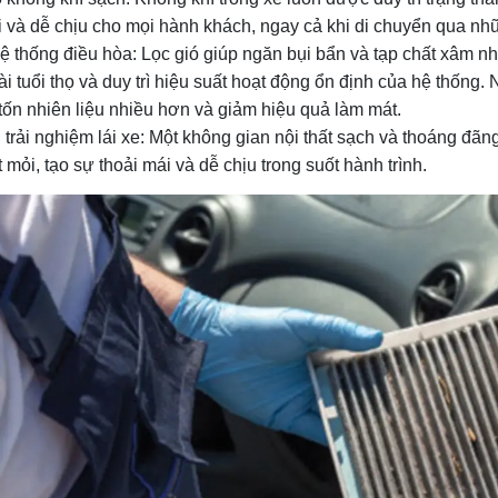
i và dễ chịu cho mọi hành khách, ngay cả khi di chuyển qua n
ệ thống điều hòa: Lọc gió giúp ngăn bụi bẩn và tạp chất xâm nhậ
i tuổi thọ và duy trì hiệu suất hoạt động ổn định của hệ thống. 
 tốn nhiên liệu nhiều hơn và giảm hiệu quả làm mát.
 trải nghiệm lái xe: Một không gian nội thất sạch và thoáng đãn
mỏi, tạo sự thoải mái và dễ chịu trong suốt hành trình.