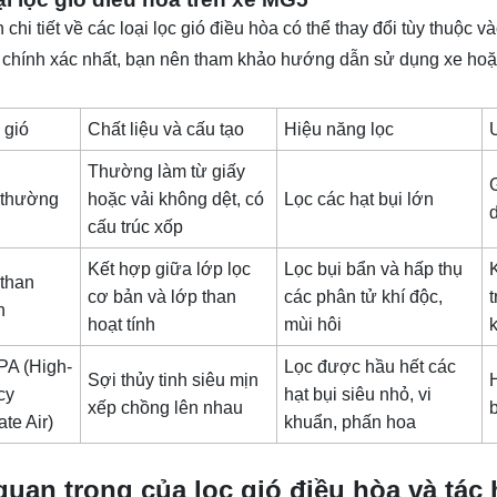
 chi tiết về các loại lọc gió điều hòa có thể thay đổi tùy thuộc
n chính xác nhất, bạn nên tham khảo hướng dẫn sử dụng xe hoặc
 gió
Chất liệu và cấu tạo
Hiệu năng lọc
Thường làm từ giấy
 thường
hoặc vải không dệt, có
Lọc các hạt bụi lớn
cấu trúc xốp
Kết hợp giữa lớp lọc
Lọc bụi bẩn và hấp thụ
 than
cơ bản và lớp than
các phân tử khí độc,
t
h
hoạt tính
mùi hôi
PA (High-
Lọc được hầu hết các
Sợi thủy tinh siêu mịn
cy
hạt bụi siêu nhỏ, vi
xếp chồng lên nhau
ate Air)
khuẩn, phấn hoa
uan trọng của lọc gió điều hòa và tác 