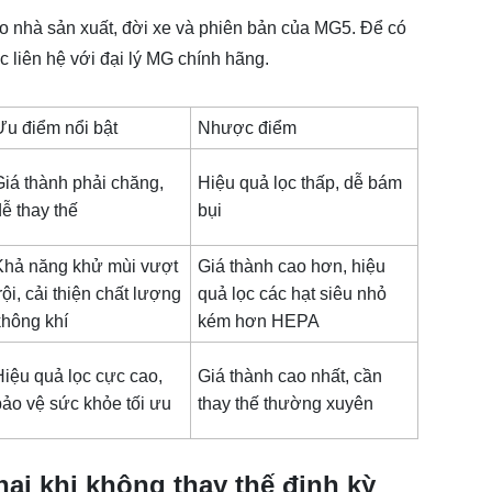
 vào nhà sản xuất, đời xe và phiên bản của
MG5
. Để có
 liên hệ với đại lý MG chính hãng.
Ưu điểm nổi bật
Nhược điểm
Giá thành phải chăng,
Hiệu quả lọc thấp, dễ bám
dễ thay thế
bụi
Khả năng khử mùi vượt
Giá thành cao hơn, hiệu
rội, cải thiện chất lượng
quả lọc các hạt siêu nhỏ
không khí
kém hơn HEPA
Hiệu quả lọc cực cao,
Giá thành cao nhất, cần
bảo vệ sức khỏe tối ưu
thay thế thường xuyên
hại khi không thay thế định kỳ