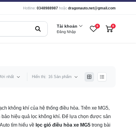
Hotline:
0348988987
hoặc
dragonauto.net@gmail.com
Tài khoản
0
0
Đăng Nhập
Mới nhất
Hiển thị:
16 Sản phẩm
sạch không khí của hệ thống điều hòa. Trên xe MG5,
 bảo hiệu quả lọc không khí. Để lựa chọn được sản
Auto tìm hiểu về
lọc gió điều hòa xe MG5
trong bài