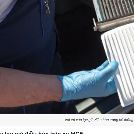
Vai trò của lọc gió điều hòa trong hệ thốn
ại lọc gió điều hòa trên xe MG5