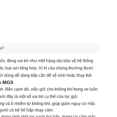
 gì?
xỉn, đóng vai trò như một hàng rào bảo vệ hệ thống
các loại sợi tổng hợp. Vị trí của chúng thường được
ời dùng dễ dàng tiếp cận để vệ sinh hoặc thay thế.
tô MG5
h. Bên cạnh đó, việc giữ cho không khí trong xe luôn
 đây là một số vai trò cụ thể của lọc gió:
 ứng và ô nhiễm từ không khí, giúp giảm nguy cơ mắc
 người có hệ hô hấp nhạy cảm.
 trong lành nhờ lọc sạch bụi bẩn, mang lại cảm giác