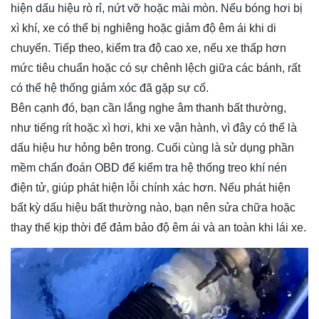
hiện dấu hiệu rò rỉ, nứt vỡ hoặc mài mòn. Nếu bóng hơi bị
xì khí, xe có thể bị nghiêng hoặc giảm độ êm ái khi di
chuyển. Tiếp theo, kiểm tra độ cao xe, nếu xe thấp hơn
mức tiêu chuẩn hoặc có sự chênh lệch giữa các bánh, rất
có thể hệ thống giảm xóc đã gặp sự cố.
Bên cạnh đó, bạn cần lắng nghe âm thanh bất thường,
như tiếng rít hoặc xì hơi, khi xe vận hành, vì đây có thể là
dấu hiệu hư hỏng bên trong. Cuối cùng là sử dụng phần
mềm chẩn đoán OBD để kiểm tra hệ thống treo khí nén
điện tử, giúp phát hiện lỗi chính xác hơn. Nếu phát hiện
bất kỳ dấu hiệu bất thường nào, bạn nên sửa chữa hoặc
thay thế kịp thời để đảm bảo độ êm ái và an toàn khi lái xe.