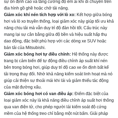
sự ổn định cao và tăng cường độ êm ái khi di chuyển trên
địa hình gồ ghề hoặc chở tải nặng.
Giảm xóc khí nén tích hợp với lò xo:
Kết hợp giữa bóng
hơi và lò xo truyền thống, loại giảm xóc này giúp tối ưu khả
năng chịu tải mà vẫn duy trì độ đàn hồi tốt. Cấu trúc này
mang lại sự cân bằng giữa độ bền và hiệu suất hấp thụ
dao động, đặc biệt phù hợp với các dòng xe SUV hoặc
bán tải của Mitsubishi.
Giảm xóc bóng hơi tự điều chỉnh:
Hệ thống này được
trang bị cảm biến để tự động điều chỉnh áp suất khí nén
bên trong bóng hơi, giúp duy trì độ cao xe ổn định bất kể
tải trọng thay đổi. Nhờ khả năng kiểm soát linh hoạt mà nó
giúp cải thiện sự thoải mái khi lái và giảm thiểu tác động
của mặt đường xấu.
Giảm xóc bóng hơi có van điều áp:
Điểm đặc biệt của
loại giảm xóc này là khả năng điều chỉnh áp suất hơi thông
qua van điện tử, cho phép người lái kiểm soát độ cứng
mềm của hệ thống treo chỉ bằng một nút bấm. Giải pháp