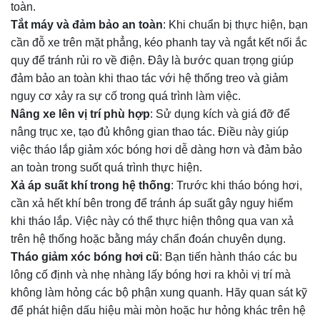
toàn.
Tắt máy và đảm bảo an toàn
: Khi chuẩn bị thực hiện, bạn
cần đỗ xe trên mặt phẳng, kéo phanh tay và ngắt kết nối ắc
quy để tránh rủi ro về điện. Đây là bước quan trọng giúp
đảm bảo an toàn khi thao tác với hệ thống treo và giảm
nguy cơ xảy ra sự cố trong quá trình làm việc.
Nâng xe lên vị trí phù hợp
: Sử dụng kích và giá đỡ để
nâng trục xe, tạo đủ không gian thao tác. Điều này giúp
việc tháo lắp giảm xóc bóng hơi dễ dàng hơn và đảm bảo
an toàn trong suốt quá trình thực hiện.
Xả áp suất khí trong hệ thống
: Trước khi tháo bóng hơi,
cần xả hết khí bên trong để tránh áp suất gây nguy hiểm
khi tháo lắp. Việc này có thể thực hiện thông qua van xả
trên hệ thống hoặc bằng máy chẩn đoán chuyên dụng.
Tháo giảm xóc bóng hơi cũ
: Bạn tiến hành tháo các bu
lông cố định và nhẹ nhàng lấy bóng hơi ra khỏi vị trí mà
không làm hỏng các bộ phận xung quanh. Hãy quan sát kỹ
để phát hiện dấu hiệu mài mòn hoặc hư hỏng khác trên hệ