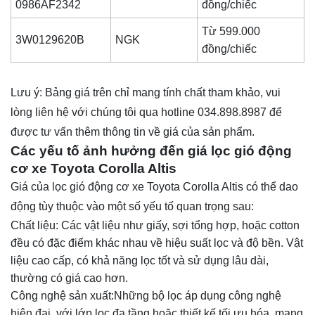
0986AF2342
đồng/chiếc
Từ 599.000
3W0129620B
NGK
đồng/chiếc
Lưu ý: Bảng giá trên chỉ mang tính chất tham khảo, vui
lòng liên hệ với chúng tôi qua hotline 034.898.8987 để
được tư vấn thêm thông tin về giá của sản phẩm.
Các yếu tố ảnh hưởng đến giá lọc gió động
cơ xe Toyota Corolla Altis
Giá của lọc gió động cơ xe Toyota Corolla Altis có thể dao
động tùy thuộc vào một số yếu tố quan trọng sau:
Chất liệu: Các vật liệu như giấy, sợi tổng hợp, hoặc cotton
đều có đặc điểm khác nhau về hiệu suất lọc và độ bền. Vật
liệu cao cấp, có khả năng lọc tốt và sử dụng lâu dài,
thường có giá cao hơn.
Công nghệ sản xuất:Những bộ lọc áp dụng công nghệ
hiện đại, với lớp lọc đa tầng hoặc thiết kế tối ưu hóa, mang