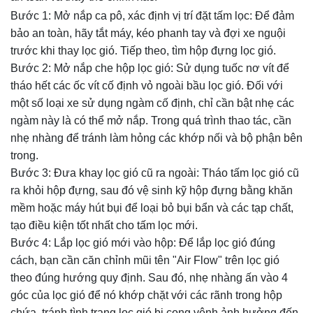
Bước 1: Mở nắp ca pô, xác định vị trí đặt tấm lọc: Để đảm
bảo an toàn, hãy tắt máy, kéo phanh tay và đợi xe nguội
trước khi thay lọc gió. Tiếp theo, tìm hộp đựng lọc gió.
Bước 2: Mở nắp che hộp lọc gió: Sử dụng tuốc nơ vít để
tháo hết các ốc vít cố định vỏ ngoài bầu lọc gió. Đối với
một số loại xe sử dụng ngàm cố định, chỉ cần bật nhẹ các
ngàm này là có thể mở nắp. Trong quá trình thao tác, cần
nhẹ nhàng để tránh làm hỏng các khớp nối và bộ phận bên
trong.
Bước 3: Đưa khay lọc gió cũ ra ngoài: Tháo tấm lọc gió cũ
ra khỏi hộp đựng, sau đó vệ sinh kỹ hộp đựng bằng khăn
mềm hoặc máy hút bụi để loại bỏ bụi bẩn và các tạp chất,
tạo điều kiện tốt nhất cho tấm lọc mới.
Bước 4: Lắp lọc gió mới vào hộp: Để lắp lọc gió đúng
cách, bạn cần căn chỉnh mũi tên "Air Flow" trên lọc gió
theo đúng hướng quy định. Sau đó, nhẹ nhàng ấn vào 4
góc của lọc gió để nó khớp chặt với các rãnh trong hộp
chứa, tránh tình trạng lọc gió bị cong vênh ảnh hưởng đến