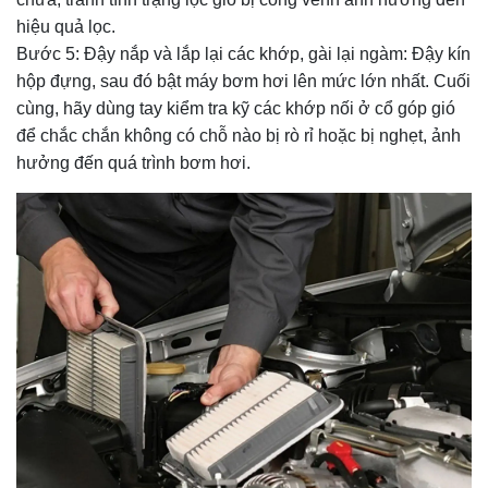
hiệu quả lọc.
Bước 5: Đậy nắp và lắp lại các khớp, gài lại ngàm: Đậy kín
hộp đựng, sau đó bật máy bơm hơi lên mức lớn nhất. Cuối
cùng, hãy dùng tay kiểm tra kỹ các khớp nối ở cổ góp gió
để chắc chắn không có chỗ nào bị rò rỉ hoặc bị nghẹt, ảnh
hưởng đến quá trình bơm hơi.