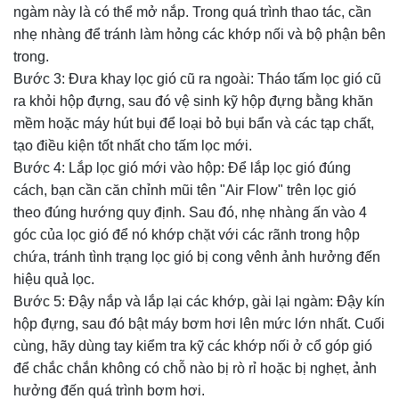
ngàm này là có thể mở nắp. Trong quá trình thao tác, cần
nhẹ nhàng để tránh làm hỏng các khớp nối và bộ phận bên
trong.
Bước 3: Đưa khay lọc gió cũ ra ngoài: Tháo tấm lọc gió cũ
ra khỏi hộp đựng, sau đó vệ sinh kỹ hộp đựng bằng khăn
mềm hoặc máy hút bụi để loại bỏ bụi bẩn và các tạp chất,
tạo điều kiện tốt nhất cho tấm lọc mới.
Bước 4: Lắp lọc gió mới vào hộp: Để lắp lọc gió đúng
cách, bạn cần căn chỉnh mũi tên "Air Flow" trên lọc gió
theo đúng hướng quy định. Sau đó, nhẹ nhàng ấn vào 4
góc của lọc gió để nó khớp chặt với các rãnh trong hộp
chứa, tránh tình trạng lọc gió bị cong vênh ảnh hưởng đến
hiệu quả lọc.
Bước 5: Đậy nắp và lắp lại các khớp, gài lại ngàm: Đậy kín
hộp đựng, sau đó bật máy bơm hơi lên mức lớn nhất. Cuối
cùng, hãy dùng tay kiểm tra kỹ các khớp nối ở cổ góp gió
để chắc chắn không có chỗ nào bị rò rỉ hoặc bị nghẹt, ảnh
hưởng đến quá trình bơm hơi.