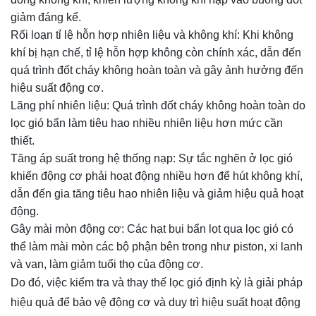
giảm đáng kể.
Rối loạn tỉ lệ hỗn hợp nhiên liệu và không khí: Khi không
khí bị hạn chế, tỉ lệ hỗn hợp không còn chính xác, dẫn đến
quá trình đốt cháy không hoàn toàn và gây ảnh hưởng đến
hiệu suất động cơ.
Lãng phí nhiên liệu: Quá trình đốt cháy không hoàn toàn do
lọc gió bẩn làm tiêu hao nhiều nhiên liệu hơn mức cần
thiết.
Tăng áp suất trong hệ thống nạp: Sự tắc nghẽn ở lọc gió
khiến động cơ phải hoạt động nhiều hơn để hút không khí,
dẫn đến gia tăng tiêu hao nhiên liệu và giảm hiệu quả hoạt
động.
Gây mài mòn động cơ: Các hạt bụi bẩn lọt qua lọc gió có
thể làm mài mòn các bộ phận bên trong như piston, xi lanh
và van, làm giảm tuổi thọ của động cơ.
Do đó, việc kiểm tra và thay thế lọc gió định kỳ là giải pháp
hiệu quả để bảo vệ động cơ và duy trì hiệu suất hoạt động