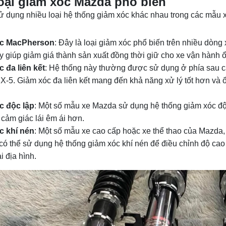
oại giảm xóc Mazda phổ biến
 dụng nhiều loại hệ thống giảm xóc khác nhau trong các mẫu x
c MacPherson
: Đây là loại giảm xóc phổ biến trên nhiều dòng
y giúp giảm giá thành sản xuất đồng thời giữ cho xe vận hành 
 đa liên kết
: Hệ thống này thường được sử dụng ở phía sau 
-5. Giảm xóc đa liên kết mang đến khả năng xử lý tốt hơn và ổ
c độc lập
: Một số mẫu xe Mazda sử dụng hệ thống giảm xóc độc 
 cảm giác lái êm ái hơn.
c khí nén
: Một số mẫu xe cao cấp hoặc xe thể thao của Mazda, 
có thể sử dụng hệ thống giảm xóc khí nén để điều chỉnh độ cao
i địa hình.