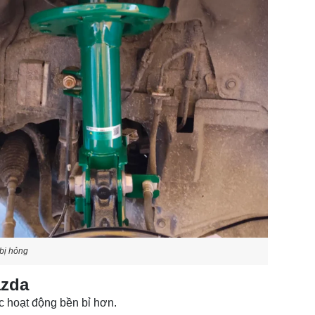
bị hỏng
azda
c hoạt động bền bỉ hơn.