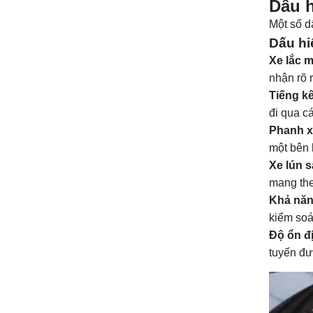
Dấu h
Một số d
Dấu hi
Xe lắc 
nhận rõ 
Tiếng kêu
đi qua c
Phanh x
một bên 
Xe lún s
mang the
Khả năn
kiểm soá
Độ ổn đ
tuyến đ