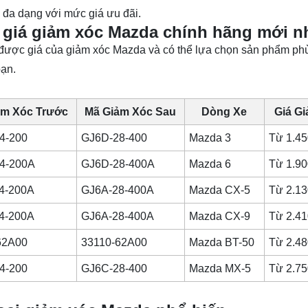
 đa dạng với mức giá ưu đãi.
giá giảm xóc Mazda chính hãng mới n
ược giá của giảm xóc Mazda và có thể lựa chọn sản phẩm phù
bạn.
ảm Xóc Trước
Mã Giảm Xóc Sau
Dòng Xe
Giá G
4-200
GJ6D-28-400
Mazda 3
Từ 1.45
4-200A
GJ6D-28-400A
Mazda 6
Từ 1.90
4-200A
GJ6A-28-400A
Mazda CX-5
Từ 2.13
4-200A
GJ6A-28-400A
Mazda CX-9
Từ 2.41
62A00
33110-62A00
Mazda BT-50
Từ 2.48
4-200
GJ6C-28-400
Mazda MX-5
Từ 2.75