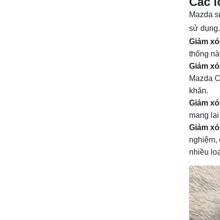
Các l
Mazda sử
sử dụng.
Giảm xó
thống nà
Giảm xóc
Mazda CX
khăn.
Giảm xó
mang lại
Giảm xó
nghiệm, 
nhiều loạ