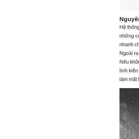
Nguyên
Hệ thống
những co
nhanh ch
Ngoài ra
Nếu khôn
linh kiệ
làm mất 