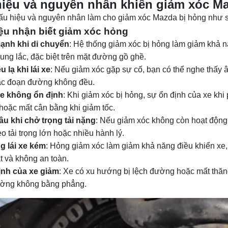
iệu và nguyên nhân khiến giảm xóc M
ấu hiệu và nguyên nhân làm cho giảm xóc Mazda bị hỏng như 
ệu nhận biết giảm xóc hỏng
mạnh khi di chuyển
: Hệ thống giảm xóc bị hỏng làm giảm khả n
rung lắc, đặc biệt trên mặt đường gồ ghề.
 lạ khi lái xe
: Nếu giảm xóc gặp sự cố, bạn có thể nghe thấy âm
ác đoạn đường không đều.
e không ổn định
: Khi giảm xóc bị hỏng, sự ổn định của xe khi
hoặc mất cân bằng khi giảm tốc.
âu khi chở trọng tải nặng
: Nếu giảm xóc không còn hoạt động 
o tải trọng lớn hoặc nhiều hành lý.
g lái xe kém
: Hỏng giảm xóc làm giảm khả năng điều khiển xe, 
t và không an toàn.
ịnh của xe giảm
: Xe có xu hướng bị lệch đường hoặc mất thăng
ường không bằng phẳng.