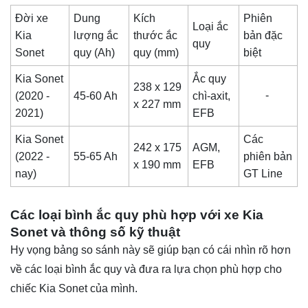
Đời xe
Dung
Kích
Phiên
Loại ắc
Kia
lượng ắc
thước ắc
bản đặc
quy
Sonet
quy (Ah)
quy (mm)
biệt
Kia Sonet
Ắc quy
238 x 129
-
(2020 -
45-60 Ah
chì-axit,
x 227 mm
2021)
EFB
Kia Sonet
Các
242 x 175
AGM,
(2022 -
55-65 Ah
phiên bản
x 190 mm
EFB
nay)
GT Line
Các loại bình ắc quy phù hợp với xe Kia
Sonet và thông số kỹ thuật
Hy vọng bảng so sánh này sẽ giúp bạn có cái nhìn rõ hơn
về các loại bình ắc quy và đưa ra lựa chọn phù hợp cho
chiếc Kia Sonet của mình.