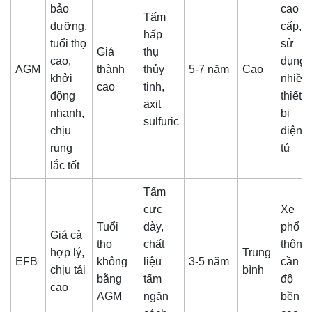
bảo
cao
Tấm
dưỡng,
cấp,
hấp
tuổi thọ
sử
Giá
thụ
cao,
dụng
AGM
thành
thủy
5-7 năm
Cao
khởi
nhiều
cao
tinh,
động
thiết
axit
nhanh,
bị
sulfuric
chịu
điện
rung
tử
lắc tốt
Tấm
cực
Xe
Tuổi
dày,
phổ
Giá cả
thọ
chất
thông,
hợp lý,
Trung
EFB
không
liệu
3-5 năm
cần
chịu tải
bình
bằng
tấm
độ
cao
AGM
ngăn
bền