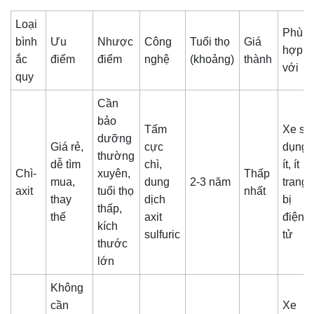
Loại
Phù
bình
Ưu
Nhược
Công
Tuổi thọ
Giá
hợp
ắc
điểm
điểm
nghệ
(khoảng)
thành
với
quy
Cần
bảo
Tấm
Xe sử
dưỡng
Giá rẻ,
cực
dụng
thường
dễ tìm
chì,
ít, ít
Chì-
xuyên,
Thấp
mua,
dung
2-3 năm
trang
axit
tuổi thọ
nhất
thay
dịch
bị
thấp,
thế
axit
điện
kích
sulfuric
tử
thước
lớn
Không
cần
Xe