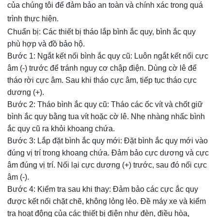
của chúng tôi để đảm bảo an toàn và chính xác trong quá
trình thực hiện.
Chuẩn bị: Các thiết bị tháo lắp bình ắc quy, bình ắc quy
phù hợp và đồ bảo hộ.
Bước 1: Ngắt kết nối bình ắc quy cũ: Luôn ngắt kết nối cực
âm (-) trước để tránh nguy cơ chập điện. Dùng cờ lê để
tháo rời cực âm. Sau khi tháo cực âm, tiếp tục tháo cực
dương (+).
Bước 2: Tháo bình ắc quy cũ: Tháo các ốc vít và chốt giữ
bình ắc quy bằng tua vít hoặc cờ lê. Nhẹ nhàng nhấc bình
ắc quy cũ ra khỏi khoang chứa.
Bước 3: Lắp đặt bình ắc quy mới: Đặt bình ắc quy mới vào
đúng vị trí trong khoang chứa. Đảm bảo cực dương và cực
âm đúng vị trí. Nối lại cực dương (+) trước, sau đó nối cực
âm (-).
Bước 4: Kiểm tra sau khi thay: Đảm bảo các cực ắc quy
được kết nối chặt chẽ, không lỏng lẻo. Đề máy xe và kiểm
tra hoạt động của các thiết bị điện như đèn, điều hòa,