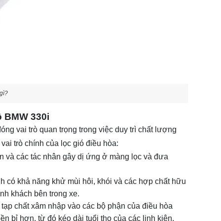
 gì?
tô BMW 330i
ng vai trò quan trọng trong việc duy trì chất lượng
ai trò chính của lọc gió điều hòa:
uẩn và các tác nhân gây dị ứng ở màng lọc và đưa
ính có khả năng khử mùi hôi, khói và các hợp chất hữu
ành khách bên trong xe.
à tạp chất xâm nhập vào các bộ phận của điều hòa
n bỉ hơn, từ đó kéo dài tuổi thọ của các linh kiện.