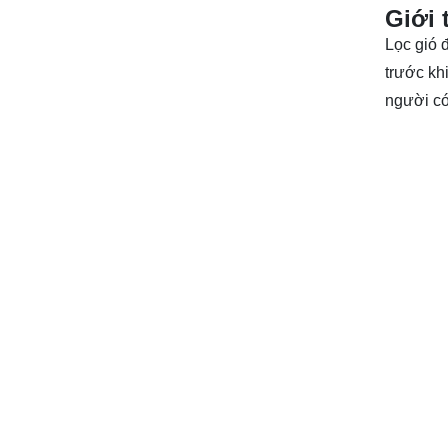
Giới 
Lọc gió 
trước kh
người có