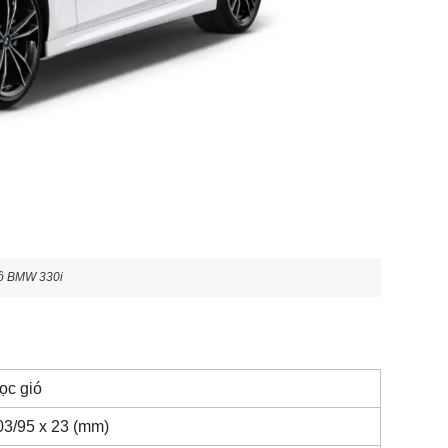
 tô BMW 330i
ọc gió
03/95 x 23 (mm)