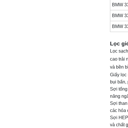
BMW 3
BMW 33
BMW 33
Lọc gió
Lọc sạch
cao trải
và bền bỉ
Giấy lọc 
bụi bẩn, 
Sợi tổng
năng ngă
Sợi than
các hóa c
Sợi HEPA
và chất 