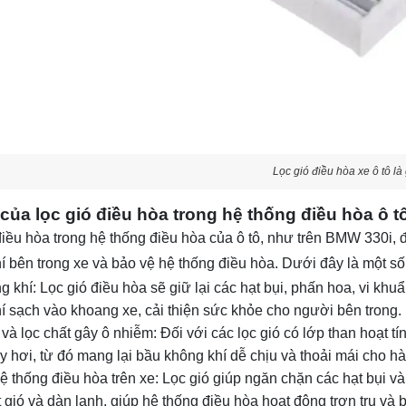
Lọc gió điều hòa xe ô tô là
ò của lọc gió điều hòa trong hệ thống điều hòa ô 
điều hòa trong hệ thống điều hòa của ô tô, như trên BMW 330i, đó
í bên trong xe và bảo vệ hệ thống điều hòa. Dưới đây là một số v
g khí: Lọc gió điều hòa sẽ giữ lại các hạt bụi, phấn hoa, vi kh
í sạch vào khoang xe, cải thiện sức khỏe cho người bên trong.
và lọc chất gây ô nhiễm: Đối với các lọc gió có lớp than hoạt t
y hơi, từ đó mang lại bầu không khí dễ chịu và thoải mái cho h
ệ thống điều hòa trên xe: Lọc gió giúp ngăn chặn các hạt bụi v
gió và dàn lạnh, giúp hệ thống điều hòa hoạt động trơn tru và bề