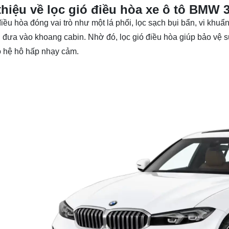
thiệu về lọc gió điều hòa xe ô tô BMW 3
điều hòa đóng vai trò như một lá phổi, lọc sạch bụi bẩn, vi khu
i đưa vào khoang cabin. Nhờ đó, lọc gió điều hòa giúp bảo vệ s
 hệ hô hấp nhạy cảm.