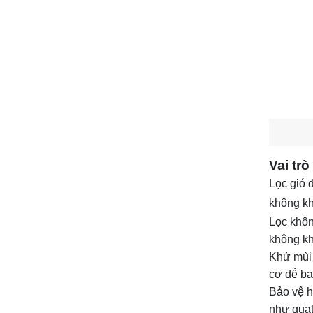
Vai tr
Lọc gió 
không kh
Lọc khôn
không kh
Khử mùi 
cơ dễ ba
Bảo vệ h
như quạt 