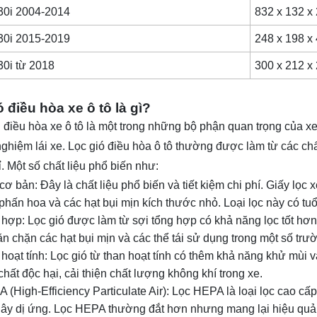
30i 2004-2014
832 x 132 x
0i 2015-2019
248 x 198 x
0i từ 2018
300 x 212 x
 điều hòa xe ô tô là gì?
 điều hòa xe ô tô là một trong những bộ phận quan trọng của x
 nghiệm lái xe. Lọc gió điều hòa ô tô thường được làm từ các ch
. Một số chất liệu phổ biến như:
cơ bản: Đây là chất liệu phổ biến và tiết kiệm chi phí. Giấy lọc x
phấn hoa và các hạt bụi mịn kích thước nhỏ. Loại lọc này có tuổ
 hợp: Lọc gió được làm từ sợi tổng hợp có khả năng lọc tốt hơn
n chặn các hạt bụi mịn và các thể tái sử dụng trong một số trư
 hoạt tính: Lọc gió từ than hoạt tính có thêm khả năng khử mùi v
hất độc hại, cải thiện chất lượng không khí trong xe.
 (High-Efficiency Particulate Air): Lọc HEPA là loại lọc cao cấ
gây dị ứng. Lọc HEPA thường đắt hơn nhưng mang lại hiệu quả l