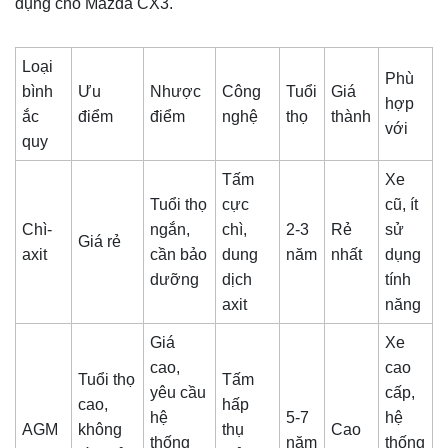
dụng cho Mazda CX3.
Loại
Phù
bình
Ưu
Nhược
Công
Tuổi
Giá
hợp
ắc
điểm
điểm
nghệ
thọ
thành
với
quy
Tấm
Xe
Tuổi thọ
cực
cũ, ít
Chì-
ngắn,
chì,
2-3
Rẻ
sử
Giá rẻ
axit
cần bảo
dung
năm
nhất
dụng
dưỡng
dịch
tính
axit
năng
Giá
Xe
cao,
cao
Tuổi thọ
Tấm
yêu cầu
cấp,
cao,
hấp
hệ
5-7
hệ
AGM
không
thụ
Cao
thống
năm
thống