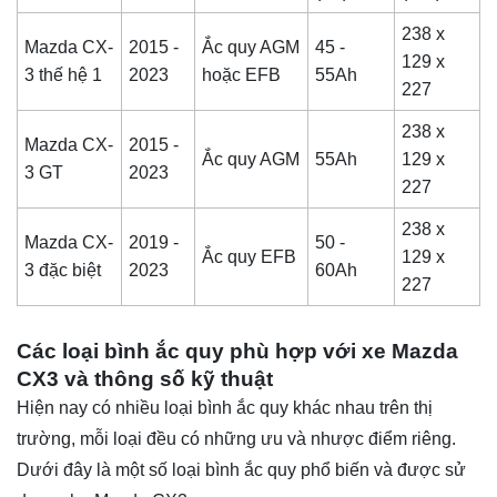
238 x
Mazda CX-
2015 -
Ắc quy AGM
45 -
129 x
3 thế hệ 1
2023
hoặc EFB
55Ah
227
238 x
Mazda CX-
2015 -
Ắc quy AGM
55Ah
129 x
3 GT
2023
227
238 x
Mazda CX-
2019 -
50 -
Ắc quy EFB
129 x
3 đặc biệt
2023
60Ah
227
Các loại bình ắc quy phù hợp với xe Mazda
CX3 và thông số kỹ thuật
Hiện nay có nhiều loại bình ắc quy khác nhau trên thị
trường, mỗi loại đều có những ưu và nhược điểm riêng.
Dưới đây là một số loại bình ắc quy phổ biến và được sử