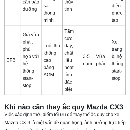
cần bảo
thủy
sạc
điện
dưỡng
tinh
thông
phức
minh
tạp
Tấm
Giá vừa
cực
phải,
Xe
Tuổi thọ
dày,
phù
trang
không
chất
hợp với
3-5
Vừa
bị hệ
EFB
cao
liệu
hệ
năm
phải
thống
bằng
hoạt
thống
start-
AGM
tính
start-
stop
đặc
stop
biệt
Khi nào cần thay ắc quy Mazda CX3
Việc xác định thời điểm tối ưu để thay thế ắc quy cho xe
Mazda CX-3 là một vấn đề quan trọng, ảnh hưởng trực tiếp