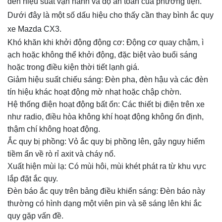
đến hiệu suất vận hành và độ an toàn của phương tiện.
Dưới đây là một số dấu hiệu cho thấy cần thay bình ắc quy
xe Mazda CX3.
Khó khăn khi khởi động động cơ: Động cơ quay chậm, ì
ạch hoặc không thể khởi động, đặc biệt vào buổi sáng
hoặc trong điều kiện thời tiết lạnh giá.
Giảm hiệu suất chiếu sáng: Đèn pha, đèn hậu và các đèn
tín hiệu khác hoạt động mờ nhạt hoặc chập chờn.
Hệ thống điện hoạt động bất ổn: Các thiết bị điện trên xe
như radio, điều hòa không khí hoạt động không ổn định,
thậm chí không hoạt động.
Ắc quy bị phồng: Vỏ ắc quy bị phồng lên, gây nguy hiểm
tiềm ẩn về rò rỉ axit và cháy nổ.
Xuất hiện mùi lạ: Có mùi hôi, mùi khét phát ra từ khu vực
lắp đặt ắc quy.
Đèn báo ắc quy trên bảng điều khiển sáng: Đèn báo này
thường có hình dạng một viên pin và sẽ sáng lên khi ắc
quy gặp vấn đề.