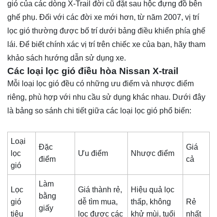
gió của các dòng X-Trail đời cũ đặt sau hộc đựng đồ bên
ghế phụ. Đối với các đời xe mới hơn, từ năm 2007, vị trí
lọc gió thường được bố trí dưới bảng điều khiển phía ghế
lái. Để biết chính xác vị trí trên chiếc xe của bạn, hãy tham
khảo sách hướng dẫn sử dụng xe.
Các loại lọc gió điều hòa Nissan X-trail
Mỗi loại lọc gió đều có những ưu điểm và nhược điểm
riêng, phù hợp với nhu cầu sử dụng khác nhau. Dưới đây
là bảng so sánh chi tiết giữa các loại lọc gió phổ biến:
Loại
Đặc
Giá
lọc
Ưu điểm
Nhược điểm
điểm
cả
gió
Làm
Lọc
Giá thành rẻ,
Hiệu quả lọc
bằng
gió
dễ tìm mua,
thấp, không
Rẻ
giấy
tiêu
lọc được các
khử mùi, tuổi
nhất