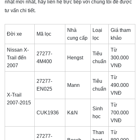
nhật mới nhất, hãy liên hệ trực tiếp với chúng tôi để được
tư vấn chi tiết.
Nhà
Loại
Giá tham
Đời xe
Mã lọc
cung cấp
lọc
khảo
Nissan X-
Từ
27277-
Tiêu
Trail đến
Hengst
300.000
4M400
chuẩn
2007
VNĐ
Từ
27277-
Tiêu
Mann
490.000
EN025
chuẩn
VNĐ
X-Trail
2007-2015
Từ
Sinh
CUK1936
K&N
700.000
học
VNĐ
Than
Từ
27277-