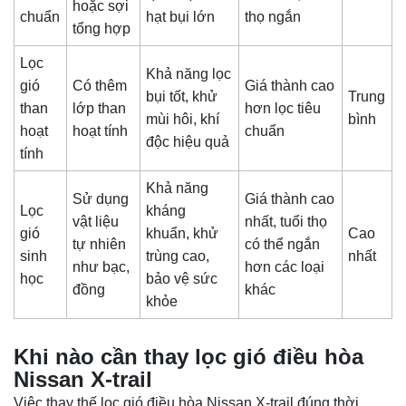
hoặc sợi
chuẩn
hạt bụi lớn
thọ ngắn
tổng hợp
Lọc
Khả năng lọc
gió
Có thêm
Giá thành cao
bụi tốt, khử
Trung
than
lớp than
hơn lọc tiêu
mùi hôi, khí
bình
hoạt
hoạt tính
chuẩn
độc hiệu quả
tính
Khả năng
Sử dụng
Giá thành cao
Lọc
kháng
vật liệu
nhất, tuổi thọ
gió
khuẩn, khử
Cao
tự nhiên
có thể ngắn
sinh
trùng cao,
nhất
như bạc,
hơn các loại
học
bảo vệ sức
đồng
khác
khỏe
Khi nào cần thay lọc gió điều hòa
Nissan X-trail
Việc thay thế lọc gió điều hòa Nissan X-trail đúng thời