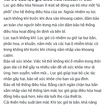
Lọc gió điều hòa Nissan X-trail sẽ đóng vai trò như một “lá
phổi” cho hệ thống điều hòa của xe. Ngoài nhiệm vụ lọc
sạch không khí trước khi đưa vào khoang cabin, đảm bảo
an toàn cho người bên trong mà còn đảm bảo hệ thống
điều hòa hoạt động ổn định và bền bỉ.
Lọc sạch không khí: Lọc gió có nhiệm vụ giữ lại bụi bẩn,
phấn hoa, vi khuẩn, nấm mốc và các hạt ô nhiễm khác có
trong không khí trước khi chúng xâm nhập vào khoang
cabin.
Bảo vệ sức khỏe: Việc hít thở không khí ô nhiễm trong thời
gian dài có thể gây ra nhiều vấn đề về sức khỏe như dị
ứng, hen suyễn, viêm mũi... Lọc gió giúp loại bỏ các tác
nhân gây hại, bảo vệ sức khỏe cho bạn và gia đình.
Bảo vệ hệ thống điều hòa: Bằng cách ngăn chặn bụi bẩn
xâm nhập vào hệ thống làm mát, lọc gió giúp điều hòa hoạt
động hiệu quả hơn, kéo dài tuổi thọ của thiết bị.
Cải thiện hiệu suất làm mát: Khi lọc gió bị bẩn, khả năng