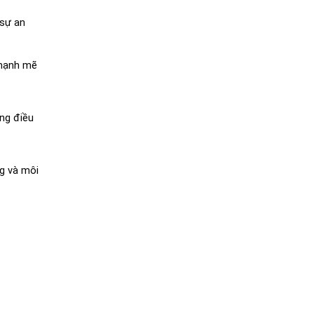
sự an 
mạnh mẽ 
ng điều 
g và môi 