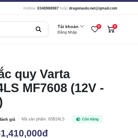
Hotline:
0348988987
hoặc
dragonauto.net@gmail.com
Tài khoản
0
0
Đăng Nhập
ắc quy Varta
LS MF7608 (12V -
)
Mã sản phẩm
:
65B24LS
đánh giá
Còn hàng
1,410,000đ
đ