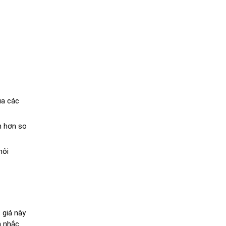
a các 
 hơn so 
ôi 
giá này 
 nhắc 