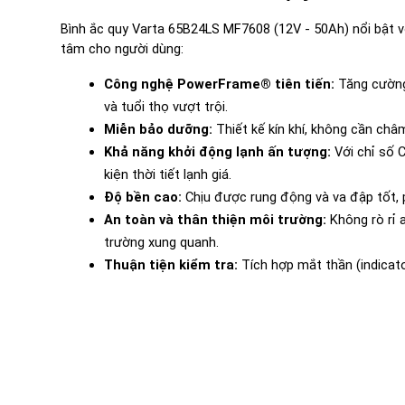
Bình ắc quy Varta 65B24LS MF7608 (12V - 50Ah) nổi bật vớ
tâm cho người dùng:
Công nghệ PowerFrame® tiên tiến:
 Tăng cườn
và tuổi thọ vượt trội.
Miễn bảo dưỡng:
 Thiết kế kín khí, không cần châ
Khả năng khởi động lạnh ấn tượng:
 Với chỉ số 
kiện thời tiết lạnh giá.
Độ bền cao:
 Chịu được rung động và va đập tốt, 
An toàn và thân thiện môi trường:
 Không rò rỉ 
trường xung quanh.
Thuận tiện kiểm tra:
 Tích hợp mắt thần (indicato