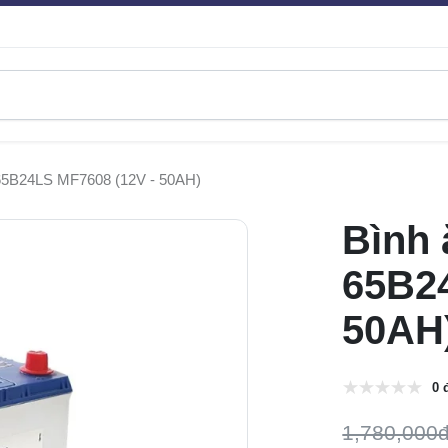
 65B24LS MF7608 (12V - 50AH)
Bình 
65B24
50AH
0 
1,780,000