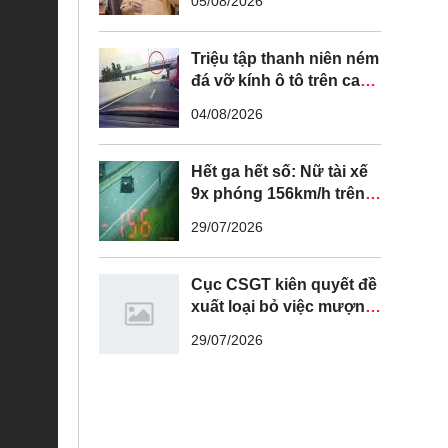
05/08/2026
tuyến đường cong, cua,
đèo dốc để tránh tài xế
vượt ẩu
Triệu tập thanh niên ném
đá vỡ kính ô tô trên cao
tốc Hà Nội - Hải Phòng
04/08/2026
Hết ga hết số: Nữ tài xế
9x phóng 156km/h trên
cao tốc Nội Bài - Lào Cai
29/07/2026
Cục CSGT kiên quyết đề
xuất loại bỏ việc mượn
làn đường ngược chiều
29/07/2026
để vượt xe