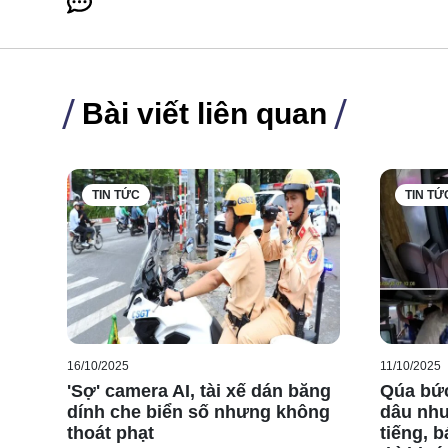
Bài viết liên quan
TIN TỨC
TIN TỨ
16/10/2025
11/10/2025
'Sợ' camera AI, tài xế dán băng
Qúa bức
dính che biển số nhưng không
dâu nhưn
thoát phạt
tiếng, 