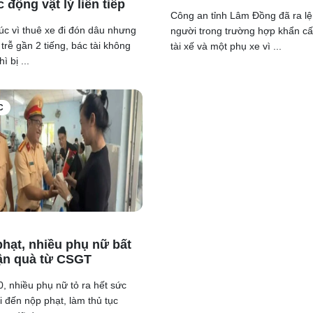
ác động vật lý liên tiếp
Công an tỉnh Lâm Đồng đã ra lệ
c vì thuê xe đi đón dâu nhưng
người trong trường hợp khẩn cấ
i trễ gần 2 tiếng, bác tài không
tài xế và một phụ xe vì ...
ì bị ...
C
phạt, nhiều phụ nữ bất
ận quà từ CSGT
, nhiều phụ nữ tỏ ra hết sức
i đến nộp phạt, làm thủ tục