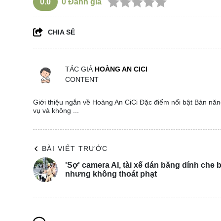
0.0
0
Đánh giá
CHIA SẺ
TÁC GIẢ
HOÀNG AN CICI
CONTENT
Giới thiệu ngắn về Hoàng An CiCi Đặc điểm nổi bật Bản năng
vụ và không ...
BÀI VIẾT TRƯỚC
'Sợ' camera AI, tài xế dán băng dính che 
nhưng không thoát phạt