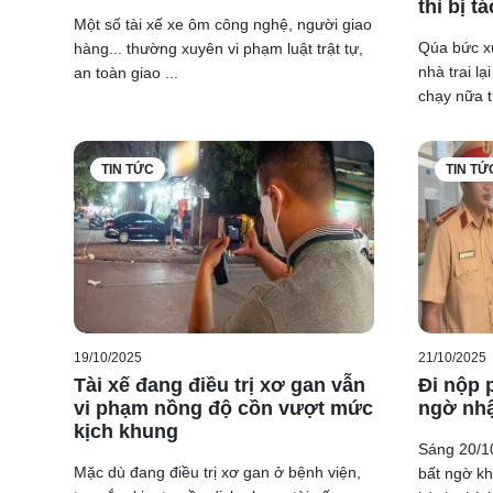
thì bị t
Một số tài xế xe ôm công nghệ, người giao
Qúa bức xú
hàng... thường xuyên vi phạm luật trật tự,
nhà trai lạ
an toàn giao ...
chạy nữa th
TIN TỨC
TIN TỨ
19/10/2025
21/10/2025
Tài xế đang điều trị xơ gan vẫn
Đi nộp 
vi phạm nồng độ cồn vượt mức
ngờ nh
kịch khung
Sáng 20/10
Mặc dù đang điều trị xơ gan ở bệnh viện,
bất ngờ kh