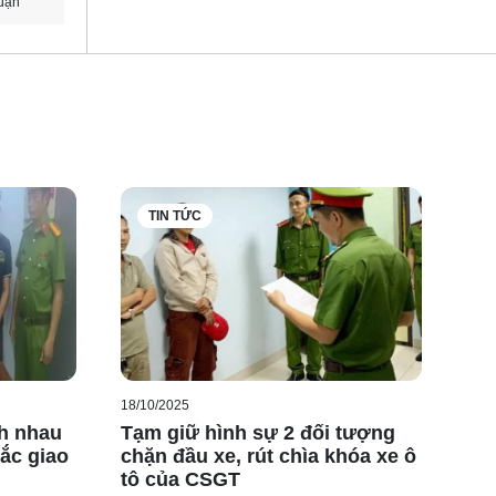
uận
TIN TỨC
18/10/2025
nh nhau
Tạm giữ hình sự 2 đối tượng
tắc giao
chặn đầu xe, rút chìa khóa xe ô
tô của CSGT