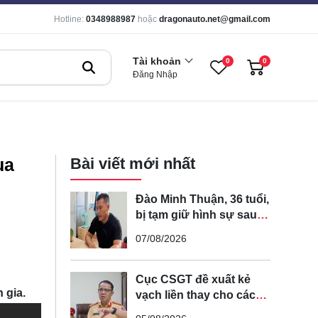
Hotline:
0348988987
hoặc
dragonauto.net@gmail.com
Tài khoản
0
0
Đăng Nhập
ua
Bài viết mới nhất
Đào Minh Thuận, 36 tuổi,
bị tạm giữ hình sự sau
khi lái xe máy đuổi theo
07/08/2026
rồi đạp ngã chồng cũ
của bạn gái
Cục CSGT đề xuất kẻ
 gia.
vạch liền thay cho các
vạch nét đứt trên các