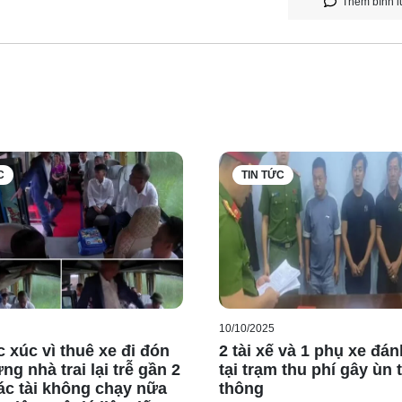
Thêm bình l
C
TIN TỨC
10/10/2025
 xúc vì thuê xe đi đón
2 tài xế và 1 phụ xe đá
g nhà trai lại trễ gần 2
tại trạm thu phí gây ùn 
bác tài không chạy nữa
thông