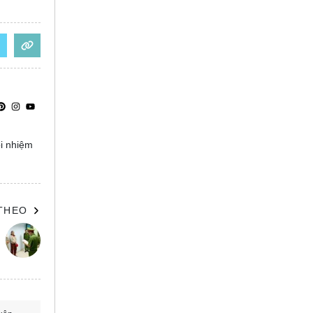
ọi nhiệm
 THEO