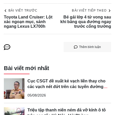
thành công. Đứng đầu danh sách những mẫu xe bán chạy
nhất chính là Vios với 1.182 xe được giao.
BÀI VIẾT TRƯỚC
BÀI VIẾT TIẾP THEO
Toyota Land Cruiser: Lột
Bé gái lớp 4 tử vong sau
xác ngoạn mục, sánh
khi băng qua đường ngay
ngang Lexus LX700h
trước cổng trường
Thêm bình luận
Bài viết mới nhất
Cục CSGT đề xuất kẻ vạch liền thay cho
các vạch nét đứt trên các tuyến đường
cong, cua, đèo dốc để tránh tài xế vượt ẩu
Toyota Vios 2023 không chỉ kế thừa những ưu điểm truyền
05/08/2026
thống của dòng xe như độ bền, tiết kiệm nhiên liệu mà còn
được "lột xác" hoàn toàn với diện mạo trẻ trung, hiện đại
Triệu tập thanh niên ném đá vỡ kính ô tô