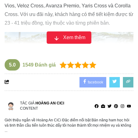
Vios, Veloz Cross, Avanza Premio, Yaris Cross và Corolla
Cross. Với ưu đãi này, khách hàng có thể tiết kiệm được từ
23 - 41 triệu đồng, tùy thuộc vào từng phiên bản.
Xem thêm
5.0
1549
Đánh giá
facebook
TÁC GIẢ
HOÀNG AN CICI
CONTENT
Giới thiệu ngắn về Hoàng An CiCi Đặc điểm nổi bật Bản năng ham học hỏi
Với doanh số tăng trưởng mạnh mẽ 150% so với tháng
và tinh thần cầu tiến luôn thúc đẩy tôi hoàn thành tốt mọi nhiệm vụ và không
...
trước, đạt 7.143 xe, Toyota đã có một tháng 9 vô cùng