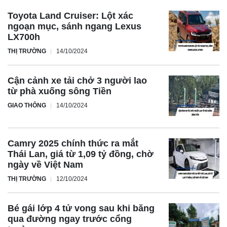
Veloz Cross không chỉ sở hữu những trang bị an toàn cơ
Toyota Land Cruiser: Lột xác
bản mà còn được nâng cấp vượt trội với gói Toyota Safety
ngoạn mục, sánh ngang Lexus
Sense. Hệ thống cảnh báo điểm mù, camera 360 độ, cùng
LX700h
với các tính năng tiên tiến như cảnh báo tiền va chạm,
THỊ TRƯỜNG
14/10/2024
cảnh báo lệch làn đường, giúp người lái luôn yên tâm và
chủ động trong mọi tình huống.
Cận cảnh xe tải chở 3 người lao
từ phà xuống sông Tiền
GIAO THÔNG
14/10/2024
Nếu bạn đang tìm kiếm một chiếc MPV 7 chỗ đa năng với
mức giá phải chăng, Toyota Avanza Premio chính là lựa
Camry 2025 chính thức ra mắt
chọn hoàn hảo. Với động cơ 1.5L mạnh mẽ, hệ thống treo
Thái Lan, giá từ 1,09 tỷ đồng, chờ
được cải tiến và các tiện nghi như camera lùi, cảm biến hỗ
ngày về Việt Nam
trợ đỗ xe, Avanza Premio không chỉ đáp ứng nhu cầu di
THỊ TRƯỜNG
12/10/2024
chuyển hàng ngày mà còn mang đến những trải nghiệm lái
thú vị. Đây chắc chắn là một chiếc xe đáng để bạn cân
Bé gái lớp 4 tử vong sau khi băng
nhắc.
qua đường ngay trước cổng