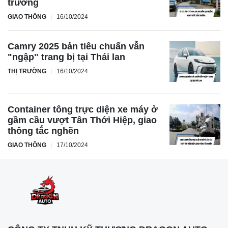
trường
GIAO THÔNG
16/10/2024
Nhanh tay sở hữu Toyota Vios, Veloz Cross, Avanza
Camry 2025 bản tiêu chuẩn vẫn
Premio, Yaris Cross và Corolla Cross với giá ưu đãi cực
"ngập" trang bị tại Thái lan
sốc! Đến ngay đại lý gần nhất để trải nghiệm và rinh ngay
THỊ TRƯỜNG
16/10/2024
chiếc xe mơ ước về nhà. Cơ hội không thể bỏ lỡ!
Container tông trực diện xe máy ở
gầm cầu vượt Tân Thới Hiệp, giao
thông tắc nghẽn
GIAO THÔNG
17/10/2024