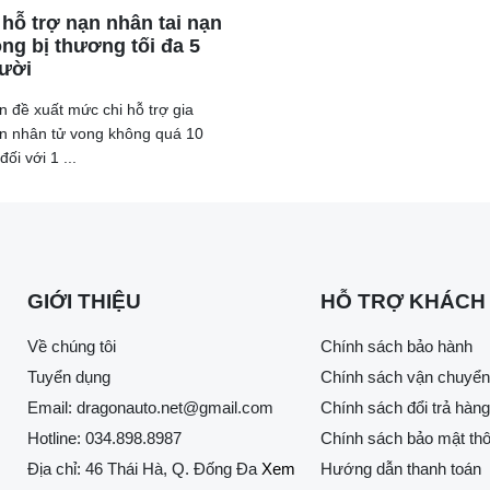
 hỗ trợ nạn nhân tai nạn
ông bị thương tối đa 5
gười
 đề xuất mức chi hỗ trợ gia
ạn nhân tử vong không quá 10
đối với 1 ...
GIỚI THIỆU
HỖ TRỢ KHÁCH
Về chúng tôi
Chính sách bảo hành
Tuyển dụng
Chính sách vận chuyển
Email:
dragonauto.net@gmail.com
Chính sách đổi trả hàng
Hotline:
034.898.8987
Chính sách bảo mật thô
Địa chỉ: 46 Thái Hà, Q. Đống Đa
Xem
Hướng dẫn thanh toán