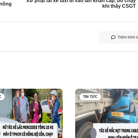
Xử phạt tài xế taxi đi vào làn khẩn cấp, bỏ chạy
 nồng
khi thấy CSGT
Thêm bình l
C
TIN TỨC