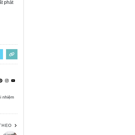
t phát
ọi nhiệm
 THEO