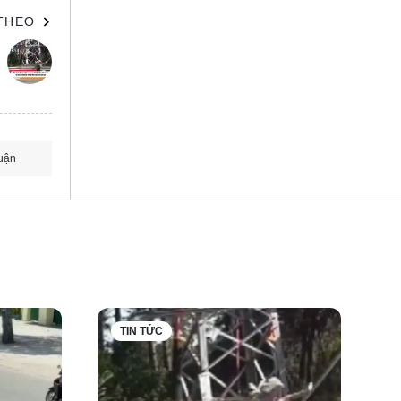
 THEO
uận
TIN TỨC