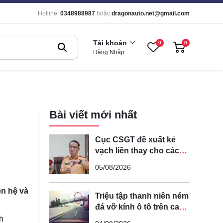
Hotline:
0348988987
hoặc
dragonauto.net@gmail.com
Tài khoản
0
0
Đăng Nhập
Bài viết mới nhất
Cục CSGT đề xuất kẻ
vạch liền thay cho các
vạch nét đứt trên các
05/08/2026
tuyến đường cong, cua,
đèo dốc để tránh tài xế
ên hệ và
vượt ẩu
Triệu tập thanh niên ném
đá vỡ kính ô tô trên cao
tốc Hà Nội - Hải Phòng
h