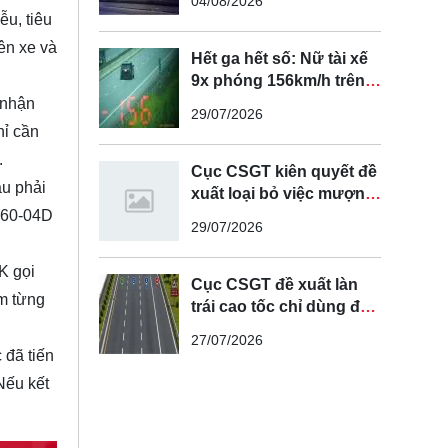
04/08/2026
ễu, tiêu
ên xe và
Hết ga hết số: Nữ tài xế
9x phóng 156km/h trên
cao tốc Nội Bài - Lào Cai
 nhận
29/07/2026
hỉ cần
.
Cục CSGT kiên quyết đề
ầu phải
xuất loại bỏ việc mượn
làn đường ngược chiều
K 60-04D
29/07/2026
để vượt xe
K gọi
Cục CSGT đề xuất làn
ểm từng
trái cao tốc chỉ dùng để
vượt xe, cấm chạy liên
27/07/2026
tục
 đã tiến
Nếu kết