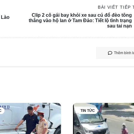
BÀI VIẾT TIẾP
Clip 2 cô gái bay khỏi xe sau cú đổ đèo tông
- Lào
thẳng vào hộ lan ở Tam Đảo: Tiết lộ tình trạng
sau tai nạn
Thêm bình l
C
TIN TỨC