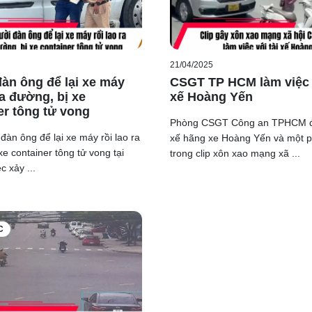
21/04/2025
àn ông để lại xe máy
CSGT TP HCM làm việc v
ra đường, bị xe
xế Hoàng Yến
er tông tử vong
Phòng CSGT Công an TPHCM đã
đàn ông để lại xe máy rồi lao ra
xế hãng xe Hoàng Yến và một 
xe container tông tử vong tại
trong clip xôn xao mạng xã ...
c xảy ...
C