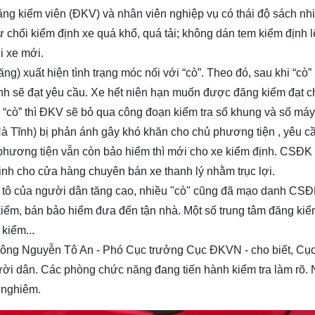
ng kiểm viên (ĐKV) và nhân viên nghiệp vụ có thái độ sách nhi
ừ chối kiểm định xe quá khổ, quá tải; không dán tem kiểm định l
i xe mới.
g) xuất hiện tình trạng móc nối với “cò”. Theo đó, sau khi “cò”
định sẽ đạt yêu cầu. Xe hết niên hạn muốn được đăng kiểm đạt c
 “cò” thì ĐKV sẽ bỏ qua công đoạn kiểm tra số khung và số máy
à Tĩnh) bị phản ánh gây khó khăn cho chủ phương tiện , yêu c
 phương tiện vẫn còn bảo hiểm thì mới cho xe kiểm định. CSĐ
ịnh cho cửa hàng chuyên bán xe thanh lý nhằm trục lợi.
ô tô của người dân tăng cao, nhiều "cò" cũng đã mạo danh CSĐ
 kiểm, bán bảo hiểm đưa đến tận nhà. Một số trung tâm đăng ki
 kiểm...
m, ông Nguyễn Tô An - Phó Cục trưởng Cục ĐKVN - cho biết, Cục
i dân. Các phòng chức năng đang tiến hành kiểm tra làm rõ. 
 nghiêm.