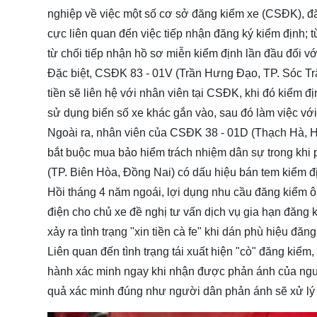
nghiệp về việc một số cơ sở đăng kiểm xe (CSĐK), đă
cực liên quan đến việc tiếp nhận đăng ký kiểm định; t
từ chối tiếp nhận hồ sơ miễn kiểm định lần đầu đối vớ
Đặc biệt, CSĐK 83 - 01V (Trần Hưng Đạo, TP. Sóc Trăn
tiền sẽ liên hệ với nhân viên tại CSĐK, khi đó kiểm 
sử dụng biển số xe khác gắn vào, sau đó làm việc với
Ngoài ra, nhân viên của CSĐK 38 - 01D (Thạch Hà, H
bắt buộc mua bảo hiểm trách nhiệm dân sự trong khi
(TP. Biên Hòa, Đồng Nai) có dấu hiệu bán tem kiểm đ
Hồi tháng 4 năm ngoái, lợi dụng nhu cầu đăng kiểm 
điện cho chủ xe đề nghị tư vấn dịch vụ gia hạn đăng
xảy ra tình trạng "xin tiền cà fe" khi dán phù hiệu đăng
Liên quan đến tình trạng tái xuất hiện "cò" đăng kiể
hành xác minh ngay khi nhận được phản ánh của ngườ
quả xác minh đúng như người dân phản ánh sẽ xử lý