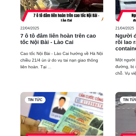
22/04/2025
21/04/2025
7 ô tô đâm liên hoàn trên cao
Người đ
tốc Nội Bài - Lào Cai
rồi lao 
contain
Cao tốc Nội Bài - Lào Cai hướng về Hà Nội
Một người 
chiều 21/4 ùn ứ do vụ tai nạn giao thông
đường, bị 
liên hoàn. Tại ...
chỗ. Vụ việ
TIN TỨC
TIN TỨ