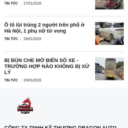
TIN TỨC
27/01/2026
Ô tô lùi trúng 2 người trên phố ở
Hà Nội, 1 phụ nữ tử vong
TIN TỨC
28/01/2026
BỊ BÙN CHE MỜ BIỂN SỐ XE -
TRƯỜNG HỢP NÀO KHÔNG BỊ XỬ
LÝ
TIN TỨC
29/01/2026
CÔNG TY TNHH KỸ THƯƠNG DRAGON AUTO