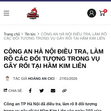
0
Trang chủ
Tin tức
CÔNG AN HÀ NỘI ĐIỀU TRA, LÀM RÕ
CÁC ĐỐI TƯỢNG TRONG VỤ GÂY RỐI TẠI HẦM KIM LIÊN
CÔNG AN HÀ NỘI ĐIỀU TRA, LÀM
RÕ CÁC ĐỐI TƯỢNG TRONG VỤ
GÂY RỐI TẠI HẦM KIM LIÊN
TÁC GIẢ
HOÀNG AN CICI
27/01/2026
CHIA SẺ:
Công an TP Hà Nội đã điều tra, làm rõ 8 đối tượng
trong vụ gây rối tại Hầm Kim Liên vào ngày 24/1 vừa