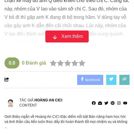
chặn xe máy do anh Q điều khiển chở theo chị C. Cùng lúc
này, nhóm của V lao vào sàm sỡ chị C. Sau đó, nhóm của
V bỏ đi thì gặp anh K đang đi bộ trong hầm. V dùng tay vỗ
vào gáy anh K dẫn đến cãi chửi nhau. Lúc này, nhóm của
V lao đến đánh anh K. Khi được người dân xung quanh
Xem thêm
can ngăn thì nhóm V bỏ đi.
Căn cứ vào tài liệu thu thập được, ngày 26/1, Cơ quan
CSĐT Công an TP Hà Nội đã ra quyết định tạm giữ hình
0.0
0
Đánh giá
sự đối với 5 đối tượng về hành vi gây rối trật tự công cộng.
Đối với các đối tượng dưới 16 tuổi, Công an phường Văn
facebook
Miếu – Quốc Tử Giám đã bàn giao cho chính quyền địa
phương quản lý.
TÁC GIẢ
HOÀNG AN CICI
Hiện, Cơ quan CSĐT Công an TP Hà Nội đang tiếp tục
CONTENT
điều tra, củng cố hồ sơ để xử lý các đối tượng theo quy
Giới thiệu ngắn về Hoàng An CiCi Đặc điểm nổi bật Bản năng ham học hỏi
định của pháp luật.
và tinh thần cầu tiến luôn thúc đẩy tôi hoàn thành tốt mọi nhiệm vụ và không
...