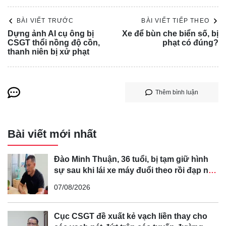
BÀI VIẾT TRƯỚC
BÀI VIẾT TIẾP THEO
Dựng ảnh AI cụ ông bị
Xe để bùn che biển số, bị
CSGT thổi nồng độ cồn,
phạt có đúng?
thanh niên bị xử phạt
Thêm bình luận
Bài viết mới nhất
Đào Minh Thuận, 36 tuổi, bị tạm giữ hình
sự sau khi lái xe máy đuổi theo rồi đạp ngã
chồng cũ của bạn gái
07/08/2026
Cục CSGT đề xuất kẻ vạch liền thay cho