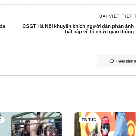
BÀI VIẾT TIẾP
hỏa
CSGT Hà Nội khuyến khích người dân phản ánh
bất cập về tổ chức giao thông
Thêm bình l
ận Tây Hồ đầu thú, khai nhận vi phạm của bản thân.
a chạm giao thông nhỏ dẫn đến mâu thuẫn và Tuấn đánh anh Hư
C
TIN TỨC