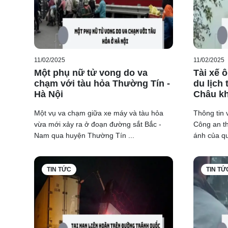
11/02/2025
11/02/2025
Một phụ nữ tử vong do va
Tài xế 
chạm với tàu hỏa Thường Tín -
du lịch
Hà Nội
Châu kh
Một vụ va chạm giữa xe máy và tàu hỏa
Thông tin 
vừa mới xảy ra ở đoạn đường sắt Bắc -
Công an t
Nam qua huyện Thường Tín ...
ánh của qu
TIN TỨC
TIN TỨ