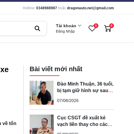
Hotline:
0348988987
hoặc
dragonauto.net@gmail.com
Tài khoản
0
0
Đăng Nhập
 xe
Bài viết mới nhất
Đào Minh Thuận, 36 tuổi,
bị tạm giữ hình sự sau
khi lái xe máy đuổi theo
07/08/2026
rồi đạp ngã chồng cũ
của bạn gái
Cục CSGT đề xuất kẻ
 về tổn
vạch liền thay cho các
vạch nét đứt trên các