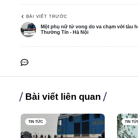
BÀI VIẾT TRƯỚC
Một phụ nữ tử vong do va chạm với tàu 
Thường Tín - Hà Nội
Bài viết liên quan
Chiều 11/2, Tống Anh Tuấn đã đến trụ sở Công an qu
Theo thông tin nguyên nhân ban đầu xuất phát từ v
chân, tay, mũ bảo hiểm gây thương tích.
TIN TỨC
TIN TỨ
Hiện vụ việc đang tiếp tục được làm rõ.