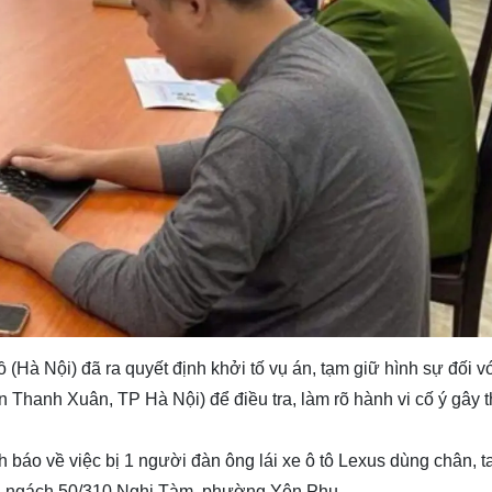
Hà Nội) đã ra quyết định khởi tố vụ án, tạm giữ hình sự đối v
 Thanh Xuân, TP Hà Nội) để điều tra, làm rõ hành vi cố ý gây
h báo về việc bị 1 người đàn ông lái xe ô tô Lexus dùng chân, t
1B ngách 50/310 Nghi Tàm, phường Yên Phụ.