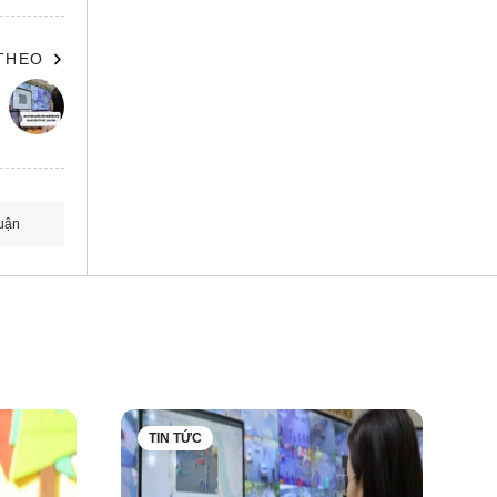
 THEO
uận
ng bằng
TIN TỨC