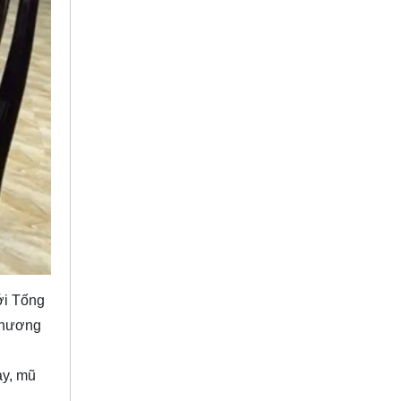
ới Tống
 thương
ay, mũ