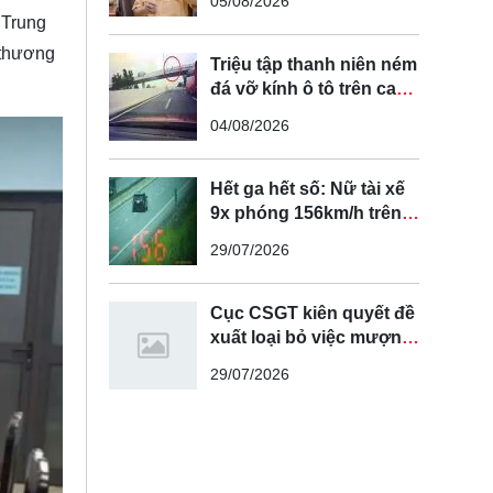
05/08/2026
tuyến đường cong, cua,
 Trung
đèo dốc để tránh tài xế
 thương
vượt ẩu
Triệu tập thanh niên ném
đá vỡ kính ô tô trên cao
tốc Hà Nội - Hải Phòng
04/08/2026
Hết ga hết số: Nữ tài xế
9x phóng 156km/h trên
cao tốc Nội Bài - Lào Cai
29/07/2026
Cục CSGT kiên quyết đề
xuất loại bỏ việc mượn
làn đường ngược chiều
29/07/2026
để vượt xe