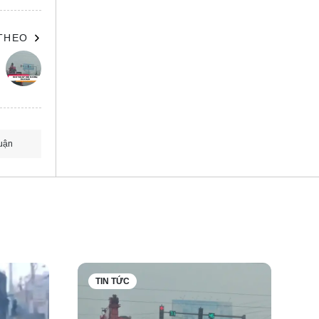
 THEO
uận
a pháp
TIN TỨC
phép lái