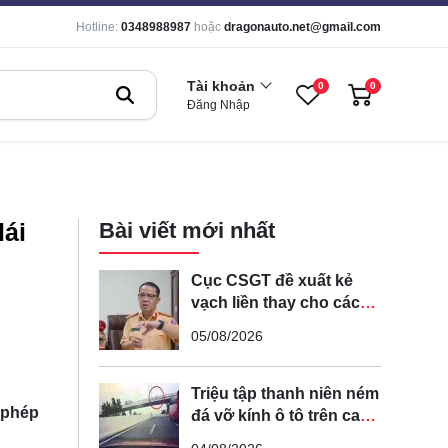
Hotline:
0348988987
hoặc
dragonauto.net@gmail.com
Tài khoản
0
0
Đăng Nhập
lái
Bài viết mới nhất
Cục CSGT đề xuất kẻ
vạch liền thay cho các
vạch nét đứt trên các
05/08/2026
tuyến đường cong, cua,
đèo dốc để tránh tài xế
vượt ẩu
Triệu tập thanh niên ném
 phép
đá vỡ kính ô tô trên cao
tốc Hà Nội - Hải Phòng