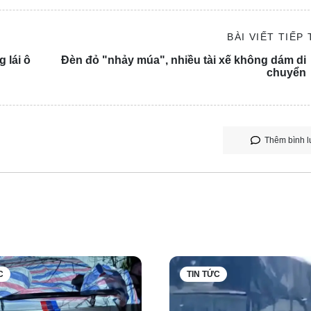
BÀI VIẾT TIẾP
 lái ô
Đèn đỏ "nhảy múa", nhiều tài xế không dám di
chuyển
Thêm bình l
hép lái xe thông qua ứng dụng VNeID là phù hợp với quy định củ
C
TIN TỨC
n tải cũng được khuyến cáo nên quản lý tài xế thông qua giấy 