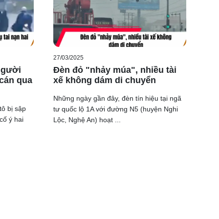
ềm
27/03/2025
 người
Đèn đỏ "nhảy múa", nhiều tài
 cán qua
xế không dám di chuyển
Những ngày gần đây, đèn tín hiệu tại ngã
tô bị sập
tư quốc lộ 1A với đường N5 (huyện Nghi
cố ý hai
Lộc, Nghệ An) hoạt ...