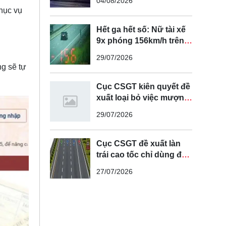
04/08/2026
hục vụ
Hết ga hết số: Nữ tài xế
9x phóng 156km/h trên
cao tốc Nội Bài - Lào Cai
29/07/2026
ng sẽ tự
Cục CSGT kiên quyết đề
xuất loại bỏ việc mượn
làn đường ngược chiều
29/07/2026
để vượt xe
Cục CSGT đề xuất làn
trái cao tốc chỉ dùng để
vượt xe, cấm chạy liên
27/07/2026
tục