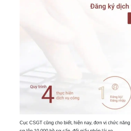
Cục CSGT cũng cho biết, hiện nay, đơn vị chức năng 
sơ lên 10.000 hồ sơ cấp, đổi giấy phép lái xe.