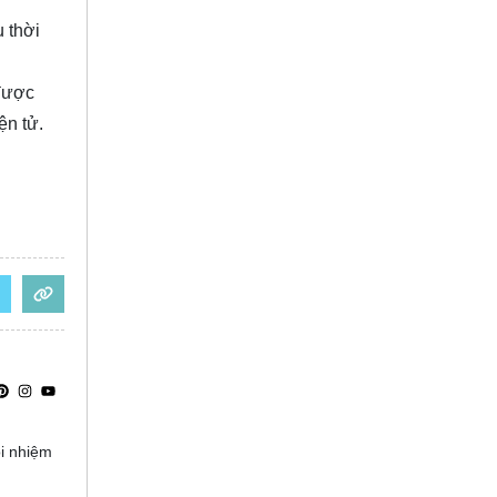
 thời
 được
ện tử.
ọi nhiệm