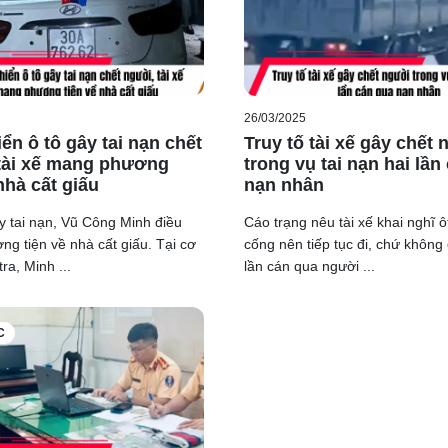
ật lý.
ng cũng sẽ ưu tiên tra soát dữ liệu giấy phép lái xe trên phần m
26/03/2025
ển ô tô gây tai nạn chết
Truy tố tài xế gây chết
tài xế mang phương
trong vụ tai nạn hai lần
nhà cất giấu
nạn nhân
y tai nạn, Vũ Công Minh điều
Cáo trạng nêu tài xế khai nghĩ ô
ng tiện về nhà cất giấu. Tại cơ
cống nên tiếp tục đi, chứ không 
ra, Minh ...
lần cán qua người ...
C