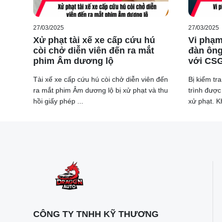
27/03/2025
27/03/2025
Xử phạt tài xế xe cấp cứu hú
Vi phạm
còi chở diễn viên đến ra mắt
đàn ông
phim Âm dương lộ
với CS
Tài xế xe cấp cứu hú còi chở diễn viên đến
Bị kiểm tr
ra mắt phim Âm dương lộ bị xử phạt và thu
trình được 
hồi giấy phép ...
xử phạt. Kh
CÔNG TY TNHH KỸ THƯƠNG