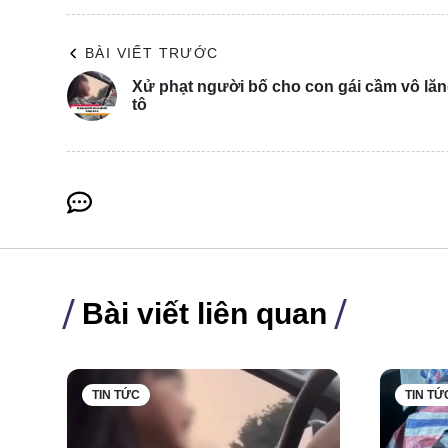
BÀI VIẾT TRƯỚC
Xử phạt người bố cho con gái cầm vô lăng
tô
Bài viết liên quan
Do vậy, người tham gia giao thông xuất trình giấy p
TIN TỨC
TIN TỨ
luật.
Đồng thời, các doanh nghiệp hoạt động kinh doanh vậ