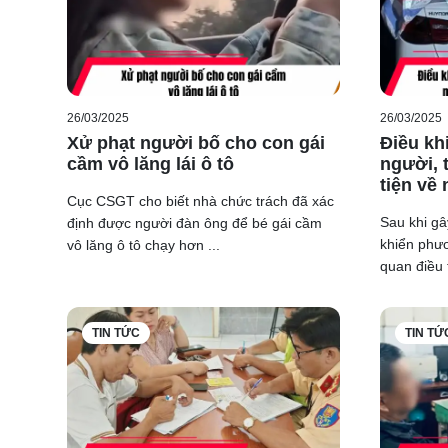
xe điện tử, không nhất thiết phải yêu cầu giấy tờ bản v
Trong hoạt động tuần tra kiểm soát, cảnh sát giao thô
chuyên dụng của lực lượng.
26/03/2025
26/03/2025
Xử phạt người bố cho con gái
Điều khi
cầm vô lăng lái ô tô
người, 
tiện về 
Cục CSGT cho biết nhà chức trách đã xác
Sau khi gâ
định được người đàn ông để bé gái cầm
khiển phươ
vô lăng ô tô chạy hơn ...
quan điều t
TIN TỨC
TIN TỨ