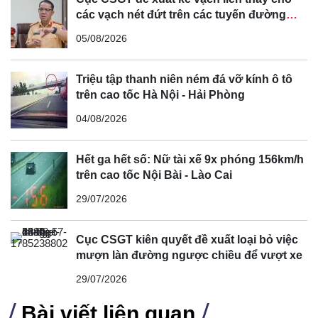
tế trong ngày sau khi nhận đủ hồ sơ hợp lệ.
các vạch nét đứt trên các tuyến đường
Nếu đạt yêu cầu, cơ sở đăng kiểm sẽ cấp giấy chứng
cong, cua, đèo dốc để tránh tài xế vượt ẩu
05/08/2026
nhận cải tạo đồng thời cấp giấy chứng nhận kiểm định,
tem kiểm định cho xe.
Triệu tập thanh niên ném đá vỡ kính ô tô
Lưu ý: sau khi được cấp giấy chứng nhận cải tạo, chủ xe
trên cao tốc Hà Nội - Hải Phòng
phải thực hiện thủ tục cấp đổi chứng nhận đăng ký để
04/08/2026
được kiểm định lần tiếp theo.
Hết ga hết số: Nữ tài xế 9x phóng 156km/h
trên cao tốc Nội Bài - Lào Cai
29/07/2026
Cục CSGT kiên quyết đề xuất loại bỏ việc
mượn làn đường ngược chiều để vượt xe
29/07/2026
Bài viết liên quan