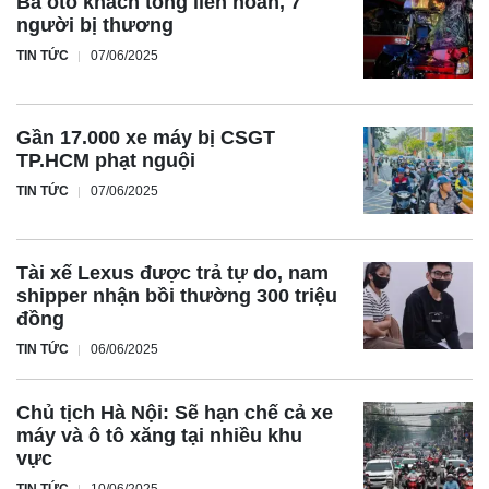
Ba ôtô khách tông liên hoàn, 7
người bị thương
TIN TỨC
07/06/2025
Gần 17.000 xe máy bị CSGT
TP.HCM phạt nguội
TIN TỨC
07/06/2025
Tài xế Lexus được trả tự do, nam
shipper nhận bồi thường 300 triệu
đồng
TIN TỨC
06/06/2025
Chủ tịch Hà Nội: Sẽ hạn chế cả xe
máy và ô tô xăng tại nhiều khu
vực
TIN TỨC
10/06/2025