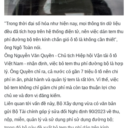
"Trong thời đại số hóa như hiện nay, mọi thông tin dữ liệu
đều đã tích hợp trên hệ thống điện tử, nên việc dán tem thu
phí đường bộ trên kính chắn gió ô tô là không cần thiết",
ông Ngô Toàn nói.
Ông Nguyễn Văn Quyền - Chủ tịch Hiệp hội Vận tải ô tô
Việt Nam - nhận định, việc bỏ tem thu phí đường bộ là hợp
lý. Ông Quyền chỉ ra, cả nước có gần 7 triệu ô tô nên chi
phí in ấn, phát hành và quản lý tem là rất lớn. Vì thế, việc
bỏ tem không chỉ giảm chi phí mà còn tạo thuận lợi cho
chủ xe và đơn vị đăng kiểm.
Liên quan tới vấn đề này, Bộ Xây dựng vừa có văn bản
gửi Bộ Tài chính góp ý sửa đổi Nghị định 90/2023 về thu,
nộp, miễn, quản lý và sử dụng phí sử dụng đường bộ;
trong đó bộ này đề xuất bỏ tem thu phí dán trên kính