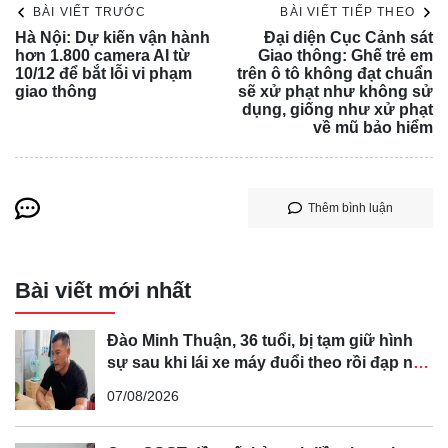
xế, bởi không phải ai cũng có tiền, trong khi đối tác và
BÀI VIẾT TRƯỚC
BÀI VIẾT TIẾP THEO
Hà Nội: Dự kiến vận hành
Đại diện Cục Cảnh sát
thành phố chưa có chính sách hỗ trợ chuyển đổi.
hơn 1.800 camera AI từ
Giao thông: Ghế trẻ em
UBND thành phố đề xuất hỗ trợ đối với người dân đang
10/12 để bắt lỗi vi phạm
trên ô tô không đạt chuẩn
giao thông
sẽ xử phạt như không sử
sinh sống trên địa bàn thành phố 20% giá trị/xe nhưng
dụng, giống như xử phạt
không quá 5 triệu đồng/người/xe. Hộ nghèo, hộ cận nghèo
về mũ bảo hiểm
được hỗ trợ tối đa tới 20 triệu đồng/xe.
Thêm bình luận
Bài viết mới nhất
Đào Minh Thuận, 36 tuổi, bị tạm giữ hình
sự sau khi lái xe máy đuổi theo rồi đạp ngã
chồng cũ của bạn gái
07/08/2026