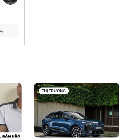
uận
THỊ TRƯỜNG