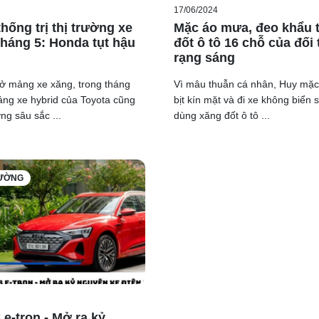
17/06/2024
hống trị thị trường xe
Mặc áo mưa, đeo khẩu t
tháng 5: Honda tụt hậu
đốt ô tô 16 chỗ của đối 
rạng sáng
ở mảng xe xăng, trong tháng
Vì mâu thuẫn cá nhân, Huy mặ
ng xe hybrid của Toyota cũng
bịt kín mặt và đi xe không biển 
ng sâu sắc ...
dùng xăng đốt ô tô ...
RƯỜNG
 e-tron - Mở ra kỷ