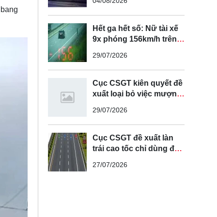
04/08/2026
 bang
Hết ga hết số: Nữ tài xế
9x phóng 156km/h trên
cao tốc Nội Bài - Lào Cai
29/07/2026
Cục CSGT kiên quyết đề
xuất loại bỏ việc mượn
làn đường ngược chiều
29/07/2026
để vượt xe
Cục CSGT đề xuất làn
trái cao tốc chỉ dùng để
vượt xe, cấm chạy liên
27/07/2026
tục