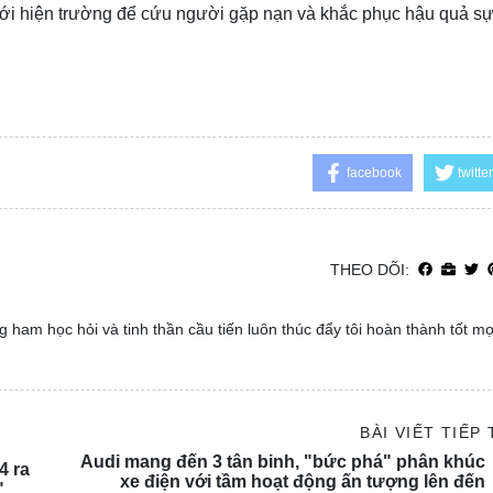
i tới hiện trường để cứu người gặp nạn và khắc phục hậu quả sự
facebook
twitter
THEO DÕI:
 ham học hỏi và tinh thần cầu tiến luôn thúc đẩy tôi hoàn thành tốt m
BÀI VIẾT TIẾP
Audi mang đến 3 tân binh, "bức phá" phân khúc
4 ra
xe điện với tầm hoạt động ấn tượng lên đến
"