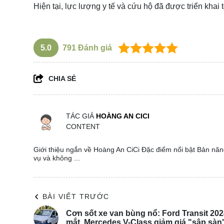
Hiện tại, lực lượng y tế và cứu hộ đã được triển kha
5.0
791
Đánh giá
CHIA SẺ
TÁC GIẢ
HOÀNG AN CICI
CONTENT
Giới thiệu ngắn về Hoàng An CiCi Đặc điểm nổi bật Bản năng
vụ và không ...
BÀI VIẾT TRƯỚC
Cơn sốt xe van bùng nổ: Ford Transit 202
mắt, Mercedes V-Class giảm giá "sập sàn