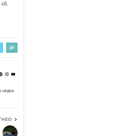
 cố.
ọi nhiệm
 THEO