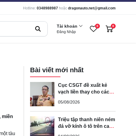
Hotline:
0348988987
hoặc
dragonauto.net@gmail.com
Tài khoản
0
0
Đăng Nhập
Bài viết mới nhất
Cục CSGT đề xuất kẻ
vạch liền thay cho các
vạch nét đứt trên các
05/08/2026
tuyến đường cong, cua,
đèo dốc để tránh tài xế
, miền
vượt ẩu
Triệu tập thanh niên ném
đá vỡ kính ô tô trên cao
tốc Hà Nội - Hải Phòng
một tàu