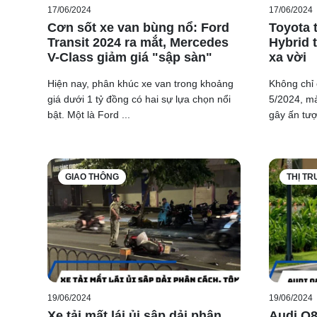
17/06/2024
17/06/2024
Cơn sốt xe van bùng nổ: Ford
Toyota t
Transit 2024 ra mắt, Mercedes
Hybrid 
V-Class giảm giá "sập sàn"
xa vời
Hiện nay, phân khúc xe van trong khoảng
Không chỉ 
giá dưới 1 tỷ đồng có hai sự lựa chọn nổi
5/2024, mả
bật. Một là Ford ...
gây ấn tượ
GIAO THÔNG
THỊ T
19/06/2024
19/06/2024
Xe tải mất lái ủi sập dải phân
Audi Q8