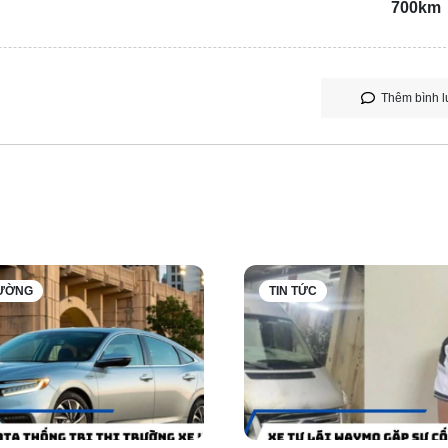
700km
Thêm bình l
RƯỜNG
TIN TỨC