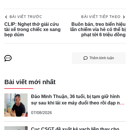
BÀI VIẾT TRƯỚC
BÀI VIẾT TIẾP THEO
CLIP: Nghẹt thở giải cứu
Buôn bán, treo biển hiệu
tài xế trong chiếc xe sang
lấn chiếm vỉa hè có thể bị
bẹp dúm
phạt tới 6 triệu đồng
Sau khi nhận tin báo, Công an phường Ngọc Khánh đã
điều động cán bộ, chiến sĩ đến bảo vệ hiện trường và phối
hợp với Đội CSGT đường bộ số 2 (Phòng CSGT, Công an
Thêm bình luận
TP Hà Nội) giải quyết vụ tai việc.
Bài viết mới nhất
Đào Minh Thuận, 36 tuổi, bị tạm giữ hình
sự sau khi lái xe máy đuổi theo rồi đạp ngã
chồng cũ của bạn gái
07/08/2026
Cục CSGT đề xuất kẻ vạch liền thay cho