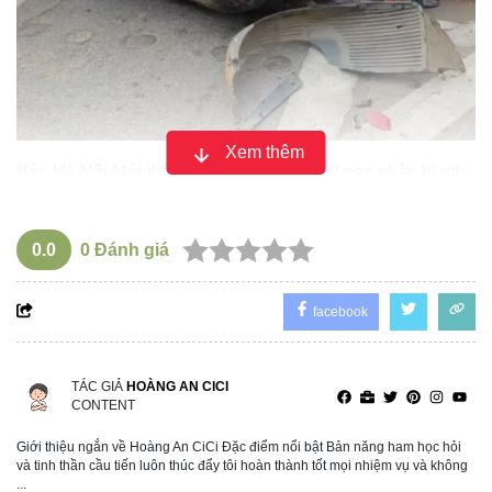
Xem thêm
Báo Hà Nội Mới thông tin, vụ việc khiến 2 nạn nhân bị gãy
chân, được lực lượng y tế đưa đi cấp cứu. Những người
còn lại bị xây xát nhẹ.
0.0
0
Đánh giá
facebook
TÁC GIẢ
HOÀNG AN CICI
CONTENT
Giới thiệu ngắn về Hoàng An CiCi Đặc điểm nổi bật Bản năng ham học hỏi
và tinh thần cầu tiến luôn thúc đẩy tôi hoàn thành tốt mọi nhiệm vụ và không
...