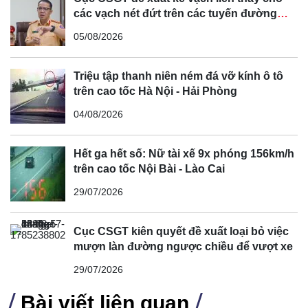
các vạch nét đứt trên các tuyến đường
cong, cua, đèo dốc để tránh tài xế vượt ẩu
05/08/2026
Triệu tập thanh niên ném đá vỡ kính ô tô
Nhà chức trách cũng đã xác định tài xế điều khiển ô tô gây
trên cao tốc Hà Nội - Hải Phòng
tai nạn là ông P.V.H. (SN 1968, ở huyện Đông Anh, Hà
04/08/2026
Nội). Qua điểm tra, tài xế không vi phạm nồng độ cồn và
ma túy.
Hết ga hết số: Nữ tài xế 9x phóng 156km/h
Nguyên nhân vụ tai nạn đang được cơ quan chức năng
trên cao tốc Nội Bài - Lào Cai
làm rõ.
29/07/2026
Cục CSGT kiên quyết đề xuất loại bỏ việc
mượn làn đường ngược chiều để vượt xe
29/07/2026
Bài viết liên quan