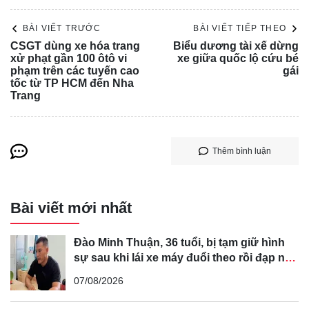
công suất cực đại của động cơ. Theo hiệp hội, thông số
BÀI VIẾT TRƯỚC
BÀI VIẾT TIẾP THEO
này với từng mẫu xe đều đã có trong hồ sơ kỹ thuật. Đồng
CSGT dùng xe hóa trang
Biểu dương tài xế dừng
thời, hiệp hội cũng kiến nghị bãi bỏ quy định yêu cầu chủ
xử phạt gần 100 ôtô vi
xe giữa quốc lộ cứu bé
phạm trên các tuyến cao
gái
xe hoặc lái xe ký cam kết tự chịu trách nhiệm nếu phương
tốc từ TP HCM đến Nha
tiện bị hư hỏng trong quá trình kiểm định.
Trang
Thêm bình luận
Bài viết mới nhất
Đào Minh Thuận, 36 tuổi, bị tạm giữ hình
sự sau khi lái xe máy đuổi theo rồi đạp ngã
chồng cũ của bạn gái
07/08/2026