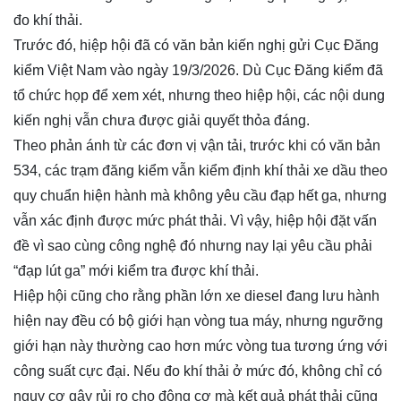
đo khí thải.
Trước đó, hiệp hội đã có văn bản kiến nghị gửi Cục Đăng
kiểm Việt Nam vào ngày 19/3/2026. Dù Cục Đăng kiểm đã
tổ chức họp để xem xét, nhưng theo hiệp hội, các nội dung
kiến nghị vẫn chưa được giải quyết thỏa đáng.
Theo phản ánh từ các đơn vị vận tải, trước khi có văn bản
534, các trạm đăng kiểm vẫn kiểm định khí thải xe dầu theo
quy chuẩn hiện hành mà không yêu cầu đạp hết ga, nhưng
vẫn xác định được mức phát thải. Vì vậy, hiệp hội đặt vấn
đề vì sao cùng công nghệ đó nhưng nay lại yêu cầu phải
“đạp lút ga” mới kiểm tra được khí thải.
Hiệp hội cũng cho rằng phần lớn xe diesel đang lưu hành
hiện nay đều có bộ giới hạn vòng tua máy, nhưng ngưỡng
giới hạn này thường cao hơn mức vòng tua tương ứng với
công suất cực đại. Nếu đo khí thải ở mức đó, không chỉ có
nguy cơ gây rủi ro cho động cơ mà kết quả phát thải cũng