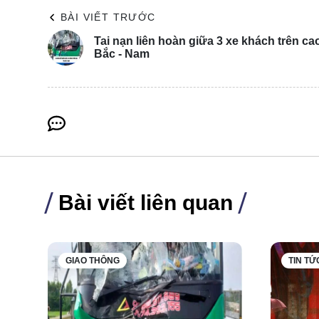
BÀI VIẾT TRƯỚC
Tai nạn liên hoàn giữa 3 xe khách trên ca
Bắc - Nam
Mặc dù giá của Accord 2025 nhỉnh hơn một chút so vớ
được trải nghiệm những tiện ích hiện đại hơn như h
hơn.
Bài viết liên quan
GIAO THÔNG
TIN TỨ