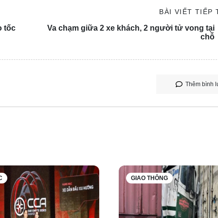
BÀI VIẾT TIẾP
o tốc
Va chạm giữa 2 xe khách, 2 người tử vong tại
chỗ
i phiên bản cũ (tăng từ 400-760 USD), nhưng bù lại, khách hà
Thêm bình l
ốc gió điều hòa độc lập cho hàng ghế sau và nhiều cổng sạc U
C
GIAO THÔNG