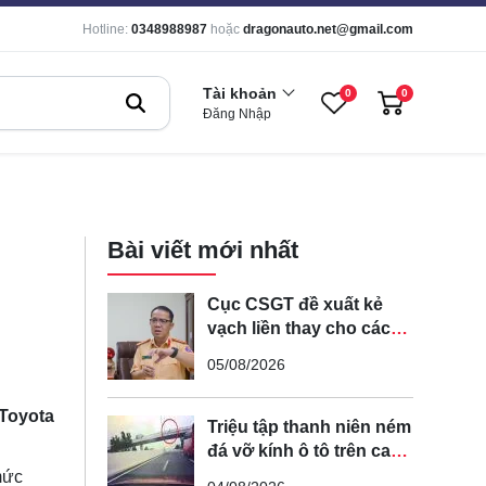
Hotline:
0348988987
hoặc
dragonauto.net@gmail.com
Tài khoản
0
0
Đăng Nhập
Bài viết mới nhất
Cục CSGT đề xuất kẻ
vạch liền thay cho các
vạch nét đứt trên các
05/08/2026
tuyến đường cong, cua,
đèo dốc để tránh tài xế
 Toyota
vượt ẩu
Triệu tập thanh niên ném
đá vỡ kính ô tô trên cao
tốc Hà Nội - Hải Phòng
mức