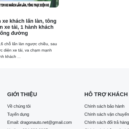
 mô-tơ điện, Honda Accord 2025 mang đến mô-men xoắn ấn tượ
 đôi chút.
 xe khách lấn làn, tông
n xe tải, 1 hành khách
uống đường
6 chỗ lấn làn ngược chiều, sau
ực diện xe tải, va chạm mạnh
nh khách ...
GIỚI THIỆU
HỖ TRỢ KHÁCH
Về chúng tôi
Chính sách bảo hành
Tuyển dụng
Chính sách vận chuyển
Email:
dragonauto.net@gmail.com
Chính sách đổi trả hàng