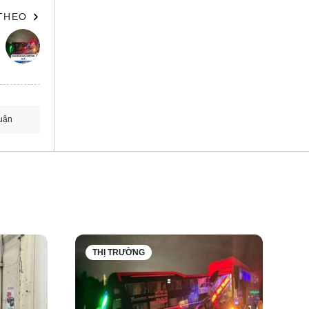
 THEO
ng sẽ
uận
SB-C
THỊ TRƯỜNG