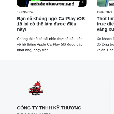
Với hệ truyền động hybrid gồm động cơ 2.0L và hai
19/09/2024
19/09/2024
hẳn so với bản tăng áp, mặc dù công suất chỉ cao hơn
Bạn sẽ không ngờ CarPlay iOS
Thót tim
18 lại có thể làm được điều
trực diệ
này!
văng x
Chúng tôi đã có cái nhìn thực tế đầu tiên
Xe khách 1
về hệ thống Apple CarPlay (đã được cập
đó tông tr
nhật nhẹ) chạy trên ...
khiến 1 hà
CÔNG TY TNHH KỸ THƯƠNG