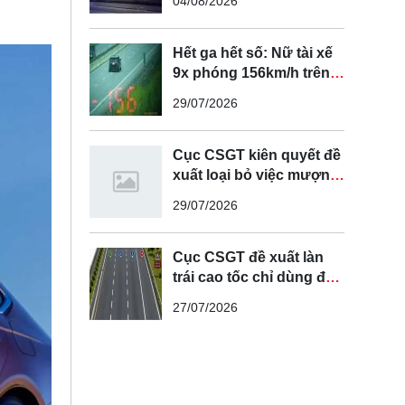
04/08/2026
Hết ga hết số: Nữ tài xế
9x phóng 156km/h trên
cao tốc Nội Bài - Lào Cai
29/07/2026
Cục CSGT kiên quyết đề
xuất loại bỏ việc mượn
làn đường ngược chiều
29/07/2026
để vượt xe
Cục CSGT đề xuất làn
trái cao tốc chỉ dùng để
vượt xe, cấm chạy liên
27/07/2026
tục