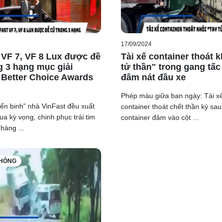
17/09/2024
 VF 7, VF 8 Lux được đề
Tài xế container thoát k
g 3 hạng mục giải
tử thần" trong gang tấc
Better Choice Awards
đâm nát đầu xe
Phép màu giữa ban ngày: Tài x
iến binh” nhà VinFast đều xuất
container thoát chết thần kỳ sau
ua kỳ vọng, chinh phục trái tim
container đâm vào cột ...
hàng ...
THÔNG