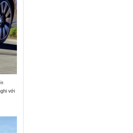
ến
nghi với