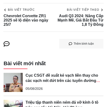
BÀI VIẾT TRƯỚC
BÀI VIẾT TIẾP THEO
Chevrolet Corvette ZR1
Audi Q3 2024: Nâng Cấp
2025 sẽ lộ diện vào ngày
Mạnh Mẽ, Giá Bắt Đầu Từ
25/7
1,8 Tỷ Đồng
Về khả năng vận hành, Honda Civic e: HEV sử dụng công
Thêm bình luận
nghệ động cơ đa chế độ i-MMD thông minh, kết hợp mô tơ
điện công suất 181 mã lực và mô-men xoắn 315 Nm để
Bài viết mới nhất
cung cấp lực đẩy cho cầu trước. Ắc quy lithium-ion của xe
được sạc bằng động cơ xăng 2.0L 4 xi lanh chu kỳ
Cục CSGT đề xuất kẻ vạch liền thay cho
Atkinson, với một mô tơ điện hỗ trợ hoạt động như máy
các vạch nét đứt trên các tuyến đường
phát điện.
cong, cua, đèo dốc để tránh tài xế vượt ẩu
05/08/2026
Triệu tập thanh niên ném đá vỡ kính ô tô