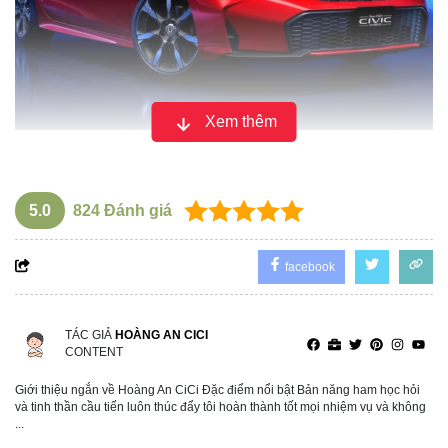
Xem thêm
Honda Civic là mẫu sedan hạng C phổ biến tại Việt Nam.
Phiên bản mới nhất thuộc thế hệ thứ 11, được giới thiệu
vào năm 2022. Sau hơn 2 năm, xe đã có phiên bản nâng
5.0
824
Đánh giá
cấp giữa vòng đời hiện đang được bán ra tại một số thị
trường Đông Nam Á như Thái Lan.
facebook
TÁC GIẢ
HOÀNG AN CICI
CONTENT
Giới thiệu ngắn về Hoàng An CiCi Đặc điểm nổi bật Bản năng ham học hỏi
và tinh thần cầu tiến luôn thúc đẩy tôi hoàn thành tốt mọi nhiệm vụ và không
...