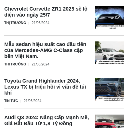
Chevrolet Corvette ZR1 2025 sẽ lộ
diện vào ngày 25/7
THỊ TRƯỜNG
21/06/2024
Mẫu sedan hiệu suất cao đầu tiên
của Mercedes-AMG C-Class cập
bến Việt Nam.
THỊ TRƯỜNG
21/06/2024
Toyota Grand Highlander 2024,
Lexus TX bị triệu hồi vì vấn đề túi
Tại Thái Lan, Honda Civic e: HEV có hai phiên bản là EL+
khí
có giá 1,15 triệu baht (tương đương 797 triệu đồng), và RS
TIN TỨC
21/06/2024
với giá 1,27 triệu baht (tương đương 880 triệu đồng). Dự
kiến nếu được phân phối tại Việt Nam, giá bán của mẫu xe
Audi Q3 2024: Nâng Cấp Mạnh Mẽ,
này sẽ cao hơn một chút so với mức giá hiện tại của
Giá Bắt Đầu Từ 1,8 Tỷ Đồng
Honda Civic RS, khoảng 870 triệu đồng.