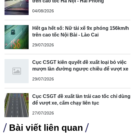
trên cao tốc Hà Nội - Hải Phòng
04/08/2026
Hết ga hết số: Nữ tài xế 9x phóng 156km/h
trên cao tốc Nội Bài - Lào Cai
29/07/2026
Cục CSGT kiên quyết đề xuất loại bỏ việc
mượn làn đường ngược chiều để vượt xe
29/07/2026
Honda Civic e: HEV có khả năng chuyển đổi sang vận
hành bằng động cơ nhờ ly hợp ở tốc độ cao nhằm tiết
Cục CSGT đề xuất làn trái cao tốc chỉ dùng
kiệm nhiên liệu. Xe được trang bị 3 chế độ lái là Econ,
để vượt xe, cấm chạy liên tục
Normal và Sport, với mức tiêu thụ nhiên liệu trung bình là 4
27/07/2026
lít/100km.
Bài viết liên quan