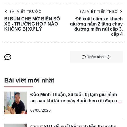
định về tham gia giao thông đường bộ” liên quan đến vụ
tai nạn giao thông nêu trên.
BÀI VIẾT TRƯỚC
BÀI VIẾT TIẾP THEO
Cơ quan cảnh sát điều tra Công an tỉnh Thanh Hóa đang
BỊ BÙN CHE MỜ BIỂN SỐ
Đề xuất cấm xe khách
XE - TRƯỜNG HỢP NÀO
giường nằm 2 tầng chạy
tiếp tục điều tra vụ án.
KHÔNG BỊ XỬ LÝ
đường miền núi cấp 3,
cấp 4
Thêm bình luận
Bài viết mới nhất
Đào Minh Thuận, 36 tuổi, bị tạm giữ hình
sự sau khi lái xe máy đuổi theo rồi đạp ngã
chồng cũ của bạn gái
07/08/2026
Cục CSGT đề xuất kẻ vạch liền thay cho