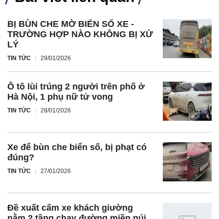
BỊ BÙN CHE MỜ BIỂN SỐ XE -
TRƯỜNG HỢP NÀO KHÔNG BỊ XỬ
LÝ
TIN TỨC
29/01/2026
Ô tô lùi trúng 2 người trên phố ở
Hà Nội, 1 phụ nữ tử vong
TIN TỨC
28/01/2026
Xe để bùn che biển số, bị phạt có
đúng?
TIN TỨC
27/01/2026
Đề xuất cấm xe khách giường
nằm 2 tầng chạy đường miền núi