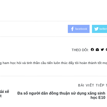
facebook
twitter
THEO DÕI:
 ham học hỏi và tinh thần cầu tiến luôn thúc đẩy tôi hoàn thành tốt m
BÀI VIẾT TIẾP
ài xế
Đa số người dân đồng thuận sử dụng xăng sinh
t
học E10