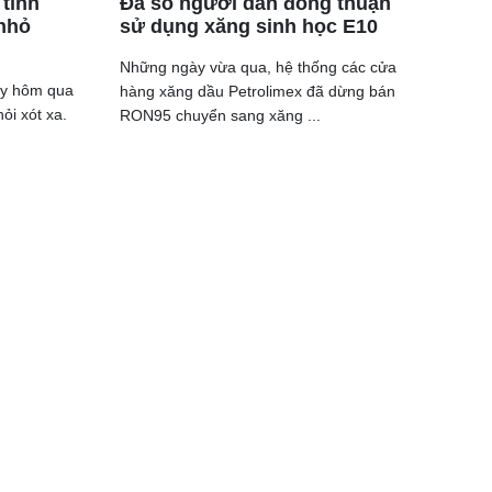
 tình
Đa số người dân đồng thuận
 nhỏ
sử dụng xăng sinh học E10
Những ngày vừa qua, hệ thống các cửa
ày hôm qua
hàng xăng dầu Petrolimex đã dừng bán
ỏi xót xa.
RON95 chuyển sang xăng ...