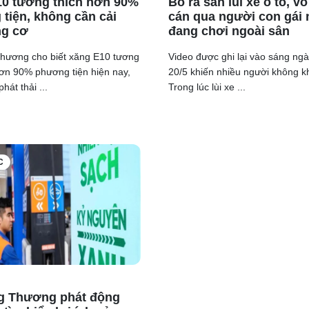
0 tương thích hơn 90%
Bố ra sân lùi xe ô tô, vô
tiện, không cần cải
cán qua người con gái
ng cơ
đang chơi ngoài sân
hương cho biết xăng E10 tương
Video được ghi lại vào sáng ng
hơn 90% phương tiện hiện nay,
20/5 khiến nhiều người không kh
hát thải ...
Trong lúc lùi xe ...
C
g Thương phát động