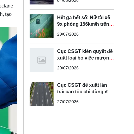
04/08/2026
octane
h, tạo
Hết ga hết số: Nữ tài xế
9x phóng 156km/h trên
cao tốc Nội Bài - Lào Cai
29/07/2026
Cục CSGT kiên quyết đề
xuất loại bỏ việc mượn
làn đường ngược chiều
29/07/2026
để vượt xe
Cục CSGT đề xuất làn
trái cao tốc chỉ dùng để
vượt xe, cấm chạy liên
27/07/2026
tục