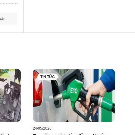
uận
TIN TỨC
24/05/2026