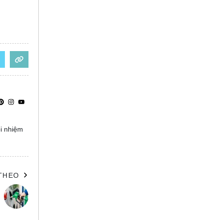
ọi nhiệm
 THEO