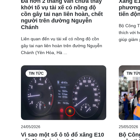
Đã hơn 2 tháng vẫn chưa thấy
Xăng E1
khởi tố vụ tài xế có nồng độ
phương 
cồn gây tai nạn liên hoàn, chết
tiến độ
người trên đường Nguyễn
Bộ Công T
Chánh
thích với 
Liên quan đến vụ tài xế có nồng độ cồn
giúp giảm p
gây tai nạn liên hoàn trên đường Nguyễn
Chánh (Yên Hòa, Hà ...
TIN TỨC
TIN TỨ
24/05/2026
25/05/2026
Vì sao một số ô tô đổ xăng E10
Bộ Côn