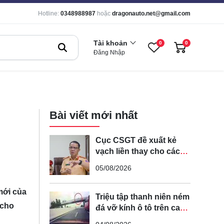
Hotline:
0348988987
hoặc
dragonauto.net@gmail.com
Tài khoản
0
0
Đăng Nhập
Bài viết mới nhất
Cục CSGT đề xuất kẻ
vạch liền thay cho các
vạch nét đứt trên các
05/08/2026
tuyến đường cong, cua,
đèo dốc để tránh tài xế
mới của
vượt ẩu
Triệu tập thanh niên ném
 cho
đá vỡ kính ô tô trên cao
tốc Hà Nội - Hải Phòng