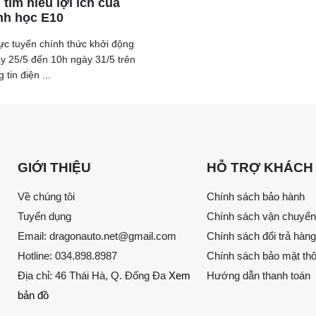
 tìm hiểu lợi ích của
nh học E10
rực tuyến chính thức khởi động
y 25/5 đến 10h ngày 31/5 trên
tin điện ...
GIỚI THIỆU
HỖ TRỢ KHÁCH
Về chúng tôi
Chính sách bảo hành
Tuyển dụng
Chính sách vận chuyển
Email:
dragonauto.net@gmail.com
Chính sách đổi trả hàng
Hotline:
034.898.8987
Chính sách bảo mật thô
Địa chỉ: 46 Thái Hà, Q. Đống Đa
Xem
Hướng dẫn thanh toán
bản đồ