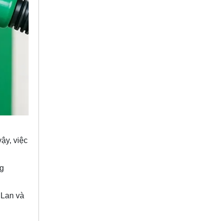
ậy, việc
ng
 Lan và