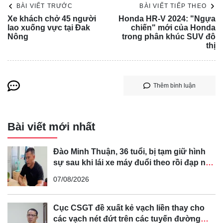
BÀI VIẾT TRƯỚC
BÀI VIẾT TIẾP THEO
Xe khách chở 45 người
Honda HR-V 2024: "Ngựa
lao xuống vực tại Đak
chiến" mới của Honda
Nông
trong phân khúc SUV đô
thị
Thêm bình luận
Mazda đã giới hạn mẫu xe phiên bản kỷ niệm 30 năm
2019 chỉ còn 3.000 chiếc trên toàn thế giới, trong đó 500
chiếc đã được đưa đến Mỹ. Mẫu xe này có giá khởi điểm
Bài viết mới nhất
là 34.995 USD, nhưng phiên bản kỷ niệm 35 năm có thể
có giá gần 40.000 USD khi được bán ra, dự kiến vào cuối
Đào Minh Thuận, 36 tuổi, bị tạm giữ hình
năm nay.
sự sau khi lái xe máy đuổi theo rồi đạp ngã
chồng cũ của bạn gái
07/08/2026
Cục CSGT đề xuất kẻ vạch liền thay cho
các vạch nét đứt trên các tuyến đường