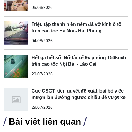
cong, cua, đèo dốc để tránh tài xế vượt ẩu
05/08/2026
Triệu tập thanh niên ném đá vỡ kính ô tô
trên cao tốc Hà Nội - Hải Phòng
04/08/2026
Hết ga hết số: Nữ tài xế 9x phóng 156km/h
Motor1 đã liên hệ với Mazda để xác nhận những bình luận
trên cao tốc Nội Bài - Lào Cai
của ông Saito, được đưa ra vào phút thứ 48:50 trong video
29/07/2026
trên. Chúng tôi sẽ cập nhật bài viết này nếu nhận được
phản hồi từ Mazda.
Cục CSGT kiên quyết đề xuất loại bỏ việc
mượn làn đường ngược chiều để vượt xe
29/07/2026
Bài viết liên quan