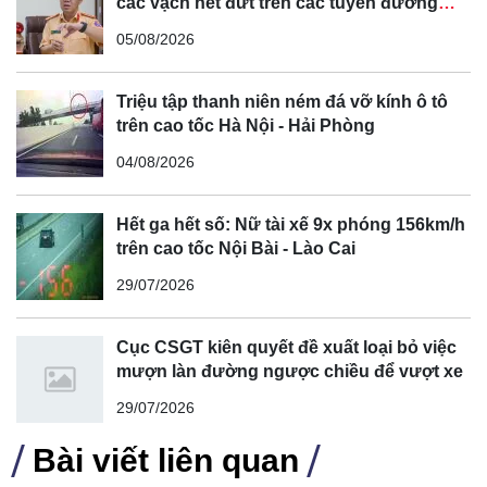
các vạch nét đứt trên các tuyến đường
cong, cua, đèo dốc để tránh tài xế vượt ẩu
05/08/2026
Nội thất Porsche Panamera 2025 được thiết kế theo
hướng tối giản, ưu tiên giao diện người dùng trực quan.
Triệu tập thanh niên ném đá vỡ kính ô tô
Việc loại bỏ các phím bấm vật lý và đặt cần số bên phải vô-
trên cao tốc Hà Nội - Hải Phòng
lăng không chỉ tạo nên vẻ đẹp hiện đại mà còn tối ưu hóa
04/08/2026
trải nghiệm tương tác với các tính năng công nghệ của xe.
Hết ga hết số: Nữ tài xế 9x phóng 156km/h
trên cao tốc Nội Bài - Lào Cai
29/07/2026
Cục CSGT kiên quyết đề xuất loại bỏ việc
mượn làn đường ngược chiều để vượt xe
29/07/2026
Bài viết liên quan