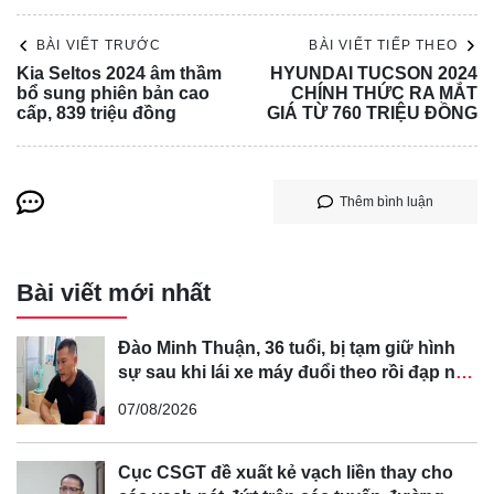
hóa, từ màu sơn, họa tiết la-zăng cho đến các chi tiết ngoại
thất, biến chiếc Panamera trở nên độc nhất vô nhị, không
BÀI VIẾT TRƯỚC
BÀI VIẾT TIẾP THEO
kém cạnh bất kỳ mẫu xe siêu sang nào.
Kia Seltos 2024 âm thầm
HYUNDAI TUCSON 2024
Đèn hậu LED kép sắc nét cùng cánh gió sau điều khiển
bổ sung phiên bản cao
CHÍNH THỨC RA MẮT
cấp, 839 triệu đồng
GIÁ TỪ 760 TRIỆU ĐỒNG
điện tử không chỉ tôn lên vẻ đẹp thể thao của Panamera
2025 mà còn mang đến hiệu quả khí động học tối ưu, đem
lại trải nghiệm lái phấn khích.
Thêm bình luận
Bài viết mới nhất
Đào Minh Thuận, 36 tuổi, bị tạm giữ hình
sự sau khi lái xe máy đuổi theo rồi đạp ngã
chồng cũ của bạn gái
07/08/2026
Cục CSGT đề xuất kẻ vạch liền thay cho