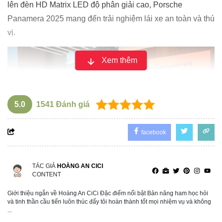
lên đèn HD Matrix LED độ phân giải cao, Porsche
Panamera 2025 mang đến trải nghiệm lái xe an toàn và thú
vị.
Xem thêm
5.0
1541
Đánh giá
facebook
TÁC GIẢ
HOÀNG AN CICI
CONTENT
Giới thiệu ngắn về Hoàng An CiCi Đặc điểm nổi bật Bản năng ham học hỏi
Bên cạnh 7 tùy chọn mâm xe hoàn toàn mới, khách hàng
và tinh thần cầu tiến luôn thúc đẩy tôi hoàn thành tốt mọi nhiệm vụ và không
còn có thể thỏa sức sáng tạo với vô vàn lựa chọn cá nhân
...