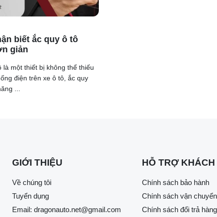
ận biết ắc quy ô tô
n giản
 là một thiết bị không thể thiếu
ưởng trực tiếp đến thị trường Việt Nam. Nguyên nhân là phần l
hống điện trên xe ô tô, ắc quy
ản, chỉ riêng Subaru Forester là mẫu xe duy nhất nhập khẩu t
ăng ...
phải nhập khẩu xe từ Nhật Bản, điều này có thể gây xáo trộn v
ter từng là xe nhập khẩu từ Nhật Bản. Năm 2012, mẫu xe này b
điểm lên tới 1,323 tỷ đồng.
GIỚI THIỆU
HỖ TRỢ KHÁCH
giá từ 849 triệu đồng, mặc dù đã hơn 10 năm trôi qua và mẫu xe
Về chúng tôi
Chính sách bảo hành
t lợi so với các đối thủ cùng phân khúc do được nhập khẩu ng
Tuyển dụng
Chính sách vận chuyển
 lệ phí trước bạ.
Email:
dragonauto.net@gmail.com
Chính sách đổi trả hàng