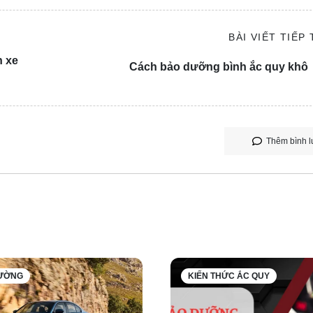
BÀI VIẾT TIẾP
n xe
Cách bảo dưỡng bình ắc quy khô
Thêm bình l
 dưới 1.000 xe. Đây là kết quả tất yếu trong bối cảnh các hãn
ại Thái Lan, chưa kể đến việc các hãng xe quốc tế liên tục cải
 nhà máy tại Thái Lan từ ngày 30/12 năm nay. Như vậy, hãng c
Mỹ và Segambut, Malaysia.
RƯỜNG
KIẾN THỨC ẮC QUY