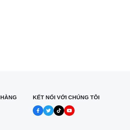
ớn các
ừ Thái
ề số
ắt đầu
 HÀNG
KẾT NỐI VỚI CHÚNG TÔI
 này sở
uyên