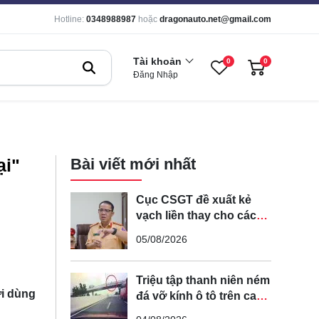
Hotline:
0348988987
hoặc
dragonauto.net@gmail.com
Tài khoản
0
0
Đăng Nhập
ại"
Bài viết mới nhất
Cục CSGT đề xuất kẻ
vạch liền thay cho các
vạch nét đứt trên các
05/08/2026
tuyến đường cong, cua,
đèo dốc để tránh tài xế
vượt ẩu
Triệu tập thanh niên ném
ời dùng
đá vỡ kính ô tô trên cao
tốc Hà Nội - Hải Phòng