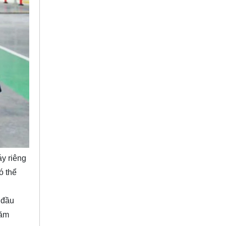
y riêng
ó thể
 đầu
năm