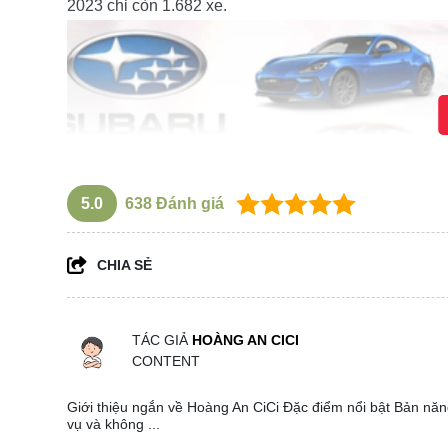
2023 chỉ còn 1.682 xe.
5.0
638
Đánh giá
CHIA SẺ
TÁC GIẢ
HOÀNG AN CICI
CONTENT
Giới thiệu ngắn về Hoàng An CiCi Đặc điểm nổi bật Bản năng
vụ và không ...