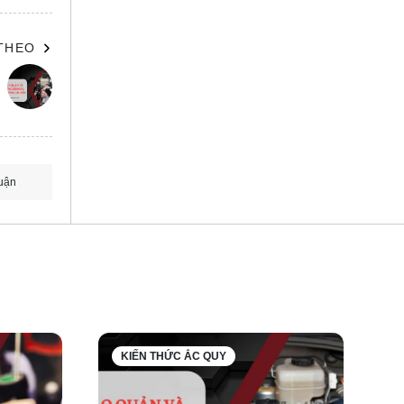
 THEO
uận
g xe
 tiến
hỉ còn
KIẾN THỨC ẮC QUY