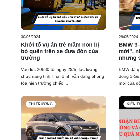
30/05/2024
29/05/2024
Khởi tố vụ án trẻ mầm non bị
BMW 3-S
bỏ quên trên xe đưa đón của
mới", n
trường
nhưng 
Vào lúc 20h30 tối ngày 29/5, lực lượng
BMW đã quy
chức năng tỉnh Thái Bình vẫn đang phong
dòng 3-Seri
tỏa hiện trường chiếc ...
mới của dò
THỊ TRƯỜNG
KIẾN 