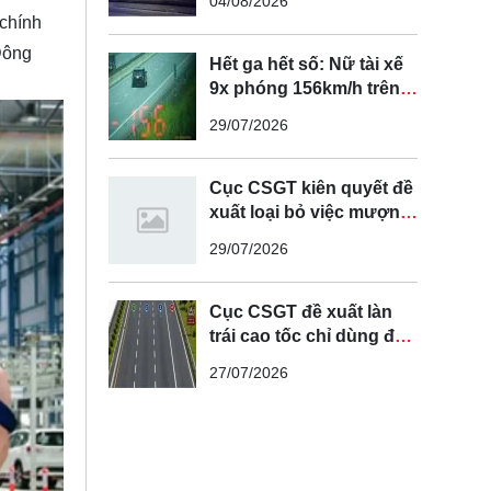
04/08/2026
 chính
Đông
Hết ga hết số: Nữ tài xế
9x phóng 156km/h trên
cao tốc Nội Bài - Lào Cai
29/07/2026
Cục CSGT kiên quyết đề
xuất loại bỏ việc mượn
làn đường ngược chiều
29/07/2026
để vượt xe
Cục CSGT đề xuất làn
trái cao tốc chỉ dùng để
vượt xe, cấm chạy liên
27/07/2026
tục