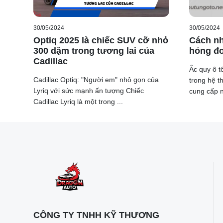
30/05/2024
30/05/2024
Optiq 2025 là chiếc SUV cỡ nhỏ
Cách nh
300 dặm trong tương lai của
hỏng đơ
Cadillac
Ắc quy ô tô
Việc Subaru ngừng sản xuất xe tại Thái Lan sẽ ảnh h
Cadillac Optiq: "Người em" nhỏ gọn của
trong hệ t
mẫu xe Subaru tại Việt Nam được nhập khẩu từ Nhật B
Lyriq với sức mạnh ấn tượng Chiếc
cung cấp n
Lan.
Cadillac Lyriq là một trong ...
Việc không còn nguồn cung từ Thái Lan sẽ buộc hãng 
lượng xe cung cấp cũng như giá bán.
Trước khi được nhập khẩu từ Thái Lan, Subaru Fores
được phân phối chính hãng tại Việt Nam với giá khởi 
Trong khi đó, ngày nay, Forester tại Việt Nam chỉ có 
hữu nhiều ưu điểm vượt trội hơn hẳn.
Subaru Forester tại Việt Nam hiện đang gặp nhiều bấ
chiếc từ nước ngoài và không được hưởng ưu đãi 50%
CÔNG TY TNHH KỸ THƯƠNG