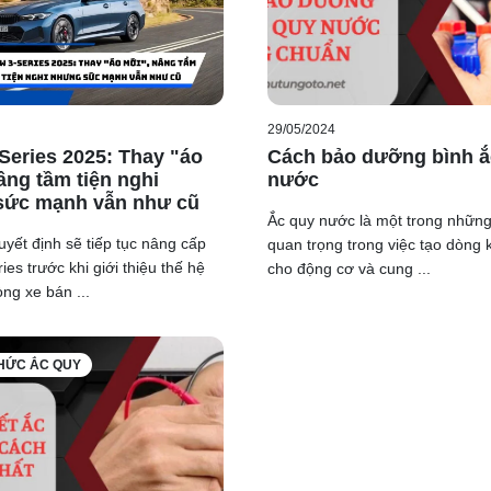
29/05/2024
eries 2025: Thay "áo
Cách bảo dưỡng bình ắ
âng tầm tiện nghi
nước
sức mạnh vẫn như cũ
Ắc quy nước là một trong nhữn
ết định sẽ tiếp tục nâng cấp
quan trọng trong việc tạo dòng 
es trước khi giới thiệu thế hệ
cho động cơ và cung ...
ng xe bán ...
THỨC ẮC QUY