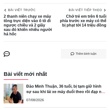
tài xế ra ngoài trong tình trạng bị thương, đồng thời gọi
BÀI VIẾT TRƯỚC
BÀI VIẾT TIẾP THEO
điện báo lực lượng chức năng.
2 thanh niên chạy xe máy
Chở trẻ em trên 6 tuổi
Đội Cảnh sát giao thông Cát Lái (thuộc Phòng Cảnh sát
tông trực diện vào ô tô đi
phía trước xe máy có thể
ngược chiều và 2 giây
bị phạt tới 14 triệu đồng
giao thông Công an TP HCM) và lực lượng chức năng TP
sau đó khiến nhiều người
há hốc
Thủ Đức sau đó đến hiện hiện trường xử lý, điều tiết giao
thông.
Thêm bình luận
Bài viết mới nhất
Đào Minh Thuận, 36 tuổi, bị tạm giữ hình
sự sau khi lái xe máy đuổi theo rồi đạp ngã
chồng cũ của bạn gái
07/08/2026