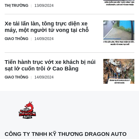
tâm tuyệt đối cho người lái và hành khách.
THỊ TRƯỜNG
13/09/2024
Xe tải lấn làn, tông trực diện xe
máy, một người tử vong tại chỗ
Với pin 38kWh và động cơ điện 136 mã lực, MG Windsor
GIAO THÔNG
14/09/2024
mang đến tầm hoạt động lên đến 331km, đáp ứng mọi nhu
cầu di chuyển hàng ngày của bạn.
Tiến hành trục vớt xe khách bị núi
sạt lở cuốn trôi ở Cao Bằng
GIAO THÔNG
14/09/2024
MG Windsor nổi bật với khả năng sạc siêu tốc, chỉ mất 55
phút để đạt 80% pin, so với thời gian sạc đầy bình thường
từ 6,5 đến 14 giờ. Điều này giúp bạn tiết kiệm thời gian
đáng kể và thoải mái hơn trong những chuyến đi dài.
CÔNG TY TNHH KỸ THƯƠNG DRAGON AUTO