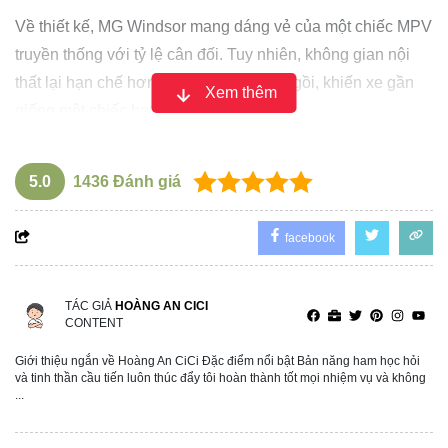
Về thiết kế, MG Windsor mang dáng vẻ của một chiếc MPV
truyền thống với tỷ lệ cân đối. Tuy nhiên, không gian nội
thất lại hạn chế hơn, chỉ đủ cho 5 chỗ ngồi, khiến xe gần
Xem thêm
giống một chiếc hatchback cỡ lớn hơn.
Thiết kế độc đáo với giao diện đầu xe 2 tầng, kết hợp cùng
đèn LED hiện đại tạo nên điểm nhấn riêng biệt cho chiếc
5.0
1436
Đánh giá
xe.
facebook
TÁC GIẢ
HOÀNG AN CICI
CONTENT
Giới thiệu ngắn về Hoàng An CiCi Đặc điểm nổi bật Bản năng ham học hỏi
và tinh thần cầu tiến luôn thúc đẩy tôi hoàn thành tốt mọi nhiệm vụ và không
...