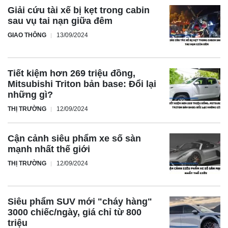
Giải cứu tài xế bị kẹt trong cabin
sau vụ tai nạn giữa đêm
GIAO THÔNG
13/09/2024
Sàn phẳng và thiết kế tối giản hóa giúp khoang cabin MG
Windsor trở nên rộng rãi bất ngờ. Cụm điều khiển trung
Tiết kiệm hơn 269 triệu đồng,
Mitsubishi Triton bản base: Đổi lại
tâm gọn gàng càng làm tăng thêm sự thoáng đãng cho
những gì?
không gian bên trong.
THỊ TRƯỜNG
12/09/2024
Nội thất xe được nâng cấp với loạt tiện ích hiện đại như:
sạc điện thoại không dây, ghế trước thông gió, hệ thống
Cận cảnh siêu phẩm xe số sàn
âm thanh sống động Infinity 9 loa, cùng cửa sổ trời toàn
mạnh nhất thế giới
cảnh mang đến cảm giác thư giãn tuyệt vời.
THỊ TRƯỜNG
12/09/2024
Siêu phẩm SUV mới "cháy hàng"
Với 6 túi khí và hàng loạt công nghệ an toàn hiện đại như
3000 chiếc/ngày, giá chỉ từ 800
ABS, EBD, camera 360 độ, MG Windsor mang đến sự yên
triệu