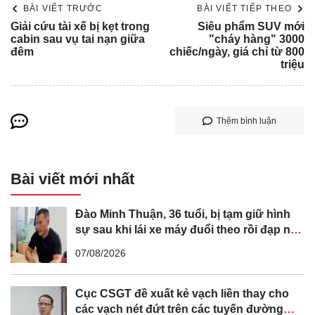
BÀI VIẾT TRƯỚC
BÀI VIẾT TIẾP THEO
Giải cứu tài xế bị kẹt trong
Siêu phẩm SUV mới
cabin sau vụ tai nạn giữa
"cháy hàng" 3000
đêm
chiếc/ngày, giá chỉ từ 800
triệu
Dù thuộc phân khúc giá rẻ, MG Windsor vẫn gây ấn tượng
với những chi tiết thiết kế tinh tế như viền chrome sáng
bóng, cửa sổ kéo liền mạch và mâm hợp kim 18 inch, tạo
Thêm bình luận
nên một tổng thể hài hòa và sang trọng.
Bài viết mới nhất
Đào Minh Thuận, 36 tuổi, bị tạm giữ hình
sự sau khi lái xe máy đuổi theo rồi đạp ngã
chồng cũ của bạn gái
07/08/2026
Cục CSGT đề xuất kẻ vạch liền thay cho
các vạch nét đứt trên các tuyến đường