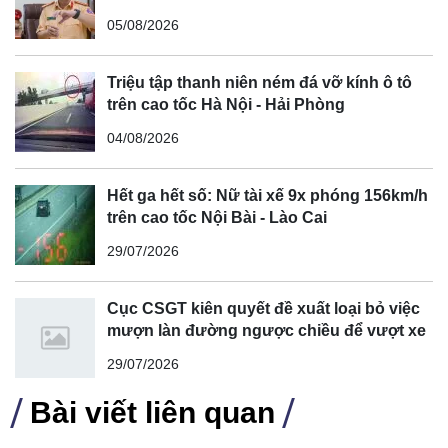
cong, cua, đèo dốc để tránh tài xế vượt ẩu
05/08/2026
Triệu tập thanh niên ném đá vỡ kính ô tô
trên cao tốc Hà Nội - Hải Phòng
Màn hình cảm ứng 15,6 inch siêu lớn kết hợp cùng bảng
đồng hồ kỹ thuật số 8,8 inch hiện đại, cùng với ghế trước
04/08/2026
có thể ngả sâu, mang đến không gian nội thất sang trọng
bất ngờ cho một chiếc xe giá bình dân như MG Windsor.
Hết ga hết số: Nữ tài xế 9x phóng 156km/h
trên cao tốc Nội Bài - Lào Cai
29/07/2026
Cục CSGT kiên quyết đề xuất loại bỏ việc
mượn làn đường ngược chiều để vượt xe
29/07/2026
Bài viết liên quan