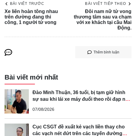
tượng đã trực tiếp gây ra vụ tai nạn một cách nghiêm túc.
BÀI VIẾT TRƯỚC
BÀI VIẾT TIẾP THEO
Hơn 2 tháng trước, vào ngày 28/10, Công an quận Đống
Xe liên hoàn tông nhau
Đôi nam nữ tử vong
trên đường đang thi
thương tâm sau va chạm
Đa đã vào cuộc điều tra một vụ án nghiêm trọng xảy ra trên
công, 1 người tử vong
với xe khách tại cầu Mai
phố Khâm Thiên, phường Thổ Quan, liên quan đến hành
Động.
vi giết người và gây rối trật tự công cộng.
Theo cơ quan chức năng, một nhóm thanh thiếu niên đã
bất chấp luật pháp, tụ tập đua xe trái phép trên nhiều tuyến
Thêm bình luận
phố trung tâm vào đêm 18/8. Hậu quả nghiêm trọng là vụ
va chạm tại phố Khâm Thiên, cướp đi sinh mạng của anh
Bài viết mới nhất
Đ.V.A khi đang điều khiển xe máy.
Đào Minh Thuận, 36 tuổi, bị tạm giữ hình
sự sau khi lái xe máy đuổi theo rồi đạp ngã
chồng cũ của bạn gái
07/08/2026
Cục CSGT đề xuất kẻ vạch liền thay cho
các vạch nét đứt trên các tuyến đường