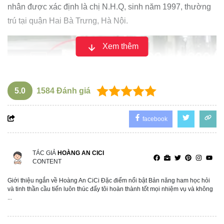
nhân được xác định là chị N.H.Q, sinh năm 1997, thường
trú tại quận Hai Bà Trưng, Hà Nội.
Xem thêm
5.0
1584
Đánh giá
facebook
TÁC GIẢ
HOÀNG AN CICI
CONTENT
Giới thiệu ngắn về Hoàng An CiCi Đặc điểm nổi bật Bản năng ham học hỏi
Theo thông tin từ cơ quan chức năng, 9 đối tượng liên
và tinh thần cầu tiến luôn thúc đẩy tôi hoàn thành tốt mọi nhiệm vụ và không
quan đến vụ án đều là những người vị thành niên, độ tuổi
...
từ 16-17. Tuy nhiên, pháp luật sẽ xem xét hành vi của 2 đối