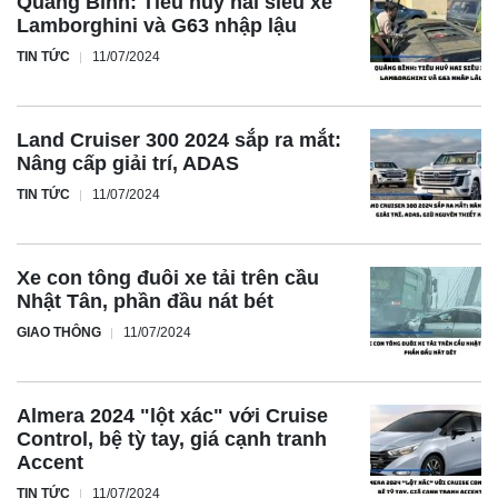
Quảng Bình: Tiêu huỷ hai siêu xe
Lamborghini và G63 nhập lậu
TIN TỨC
11/07/2024
Land Cruiser 300 2024 sắp ra mắt:
Nâng cấp giải trí, ADAS
TIN TỨC
11/07/2024
Xe con tông đuôi xe tải trên cầu
Nhật Tân, phần đầu nát bét
GIAO THÔNG
11/07/2024
Almera 2024 "lột xác" với Cruise
Control, bệ tỳ tay, giá cạnh tranh
Accent
TIN TỨC
11/07/2024