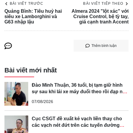
BÀI VIẾT TRƯỚC
BÀI VIẾT TIẾP THEO
Quảng Bình: Tiêu huỷ hai
Almera 2024 "lột xác" với
siêu xe Lamborghini và
Cruise Control, bệ tỳ tay,
G63 nhập lậu
giá cạnh tranh Accent
Hiện thương vong và thiệt hại của vụ tai nạn chưa được
Thêm bình luận
công bố. Vụ việc sẽ tiếp tục được cập nhật.
Bài viết mới nhất
Đào Minh Thuận, 36 tuổi, bị tạm giữ hình
sự sau khi lái xe máy đuổi theo rồi đạp ngã
chồng cũ của bạn gái
07/08/2026
Cục CSGT đề xuất kẻ vạch liền thay cho
các vạch nét đứt trên các tuyến đường
cong, cua, đèo dốc để tránh tài xế vượt ẩu