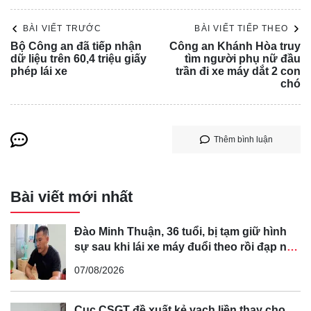
BÀI VIẾT TRƯỚC
BÀI VIẾT TIẾP THEO
Bộ Công an đã tiếp nhận
Công an Khánh Hòa truy
dữ liệu trên 60,4 triệu giấy
tìm người phụ nữ đầu
phép lái xe
trần đi xe máy dắt 2 con
chó
Thêm bình luận
Bài viết mới nhất
Đào Minh Thuận, 36 tuổi, bị tạm giữ hình
sự sau khi lái xe máy đuổi theo rồi đạp ngã
chồng cũ của bạn gái
07/08/2026
Cục CSGT đề xuất kẻ vạch liền thay cho