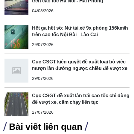
trên cao tốc Hà Nội - Hải Phòng
Để có thông tin đa chiều về vụ việc, phóng viên đã nỗ lực
04/08/2026
nhiều lần liên hệ với ông Nguyễn Đình Tịnh, Phó Chủ tịch
UBND huyện Đơn Dương nhưng không nhận được phản
Hết ga hết số: Nữ tài xế 9x phóng 156km/h
hồi từ vị lãnh đạo này.
trên cao tốc Nội Bài - Lào Cai
29/07/2026
Cục CSGT kiên quyết đề xuất loại bỏ việc
mượn làn đường ngược chiều để vượt xe
29/07/2026
Cục CSGT đề xuất làn trái cao tốc chỉ dùng
để vượt xe, cấm chạy liên tục
27/07/2026
Bài viết liên quan