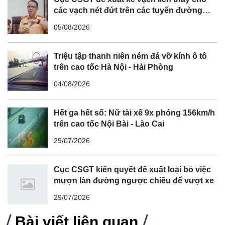
máu mũi.
các vạch nét đứt trên các tuyến đường
cong, cua, đèo dốc để tránh tài xế vượt ẩu
Được mọi người can ngăn, anh Duy điều khiển xe đi về
05/08/2026
hướng Ngã ba Trị An, đưa con đi bệnh viện khám. Sự việc
được vợ của anh Duy sử dụng điện thoại di động quay
Triệu tập thanh niên ném đá vỡ kính ô tô
phim lại và báo cơ quan công an.
trên cao tốc Hà Nội - Hải Phòng
04/08/2026
"Trong lúc đe dọa gia đình tôi, một đối tượng đã giật điện
Hết ga hết số: Nữ tài xế 9x phóng 156km/h
trên cao tốc Nội Bài - Lào Cai
thoại của vợ tôi. Trong lúc giằng co, tay người đàn ông kia
va chạm mạnh vào con tôi khiến cháu chảy máu mũi. Sau
29/07/2026
khi vụ việc xảy ra, gia đình đã đưa bé đến cấp cứu tại
Bệnh viện Nhi Đồng Nai. Hôm sau, khi thấy cháu còn ói,
Cục CSGT kiên quyết đề xuất loại bỏ việc
mượn làn đường ngược chiều để vượt xe
mũi vẫn chảy máu, các bác sĩ chỉ định CT vùng đầu và có
kết quả cháu bị chấn thương vùng đầu mặt" - anh Duy bức
29/07/2026
xúc nói.
Bài viết liên quan