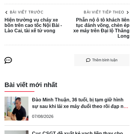
BÀI VIẾT TRƯỚC
BÀI VIẾT TIẾP THEO
Hiện trường vụ cháy xe
Phẫn nộ ô tô khách liên
bồn trên cao tốc Nội Bài -
tục đánh võng, chèn ép
Lào Cai, tài xế tử vong
xe máy trên Đại lộ Thăng
Long
4 ngày trước đó (30-3), anh Nguyễn Văn Duy (SN 1996,
Thêm bình luận
quê Nam Định) trình báo công an về việc việc anh bị một
nhóm người điều khiển xe ô tô chặn đầu ở đoạn đường
Bài viết mới nhất
ĐT 767 hướng vào Sông Mây và yêu cầu xuống xe để giải
quyết mâu thuẫn.
Đào Minh Thuận, 36 tuổi, bị tạm giữ hình
sự sau khi lái xe máy đuổi theo rồi đạp ngã
chồng cũ của bạn gái
07/08/2026
Khi anh Duy không đồng ý, nhóm người này mở cửa xe và
đánh trúng con trai 2 tuổi của anh Duy, khiến cháu bị chảy
Cục CSGT đề xuất kẻ vạch liền thay cho