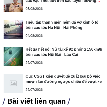
các vạch nét đứt trên các tuyến đường
Đến đoạn đường cong, xe máy và người điều khiển đột
cong, cua, đèo dốc để tránh tài xế vượt ẩu
nhiên ngã ra đường, bị ô tô đầu kéo cán qua, gây hậu quả
05/08/2026
nghiêm trọng.
Sau khi xảy ra tai nạn, ô tô đầu kéo nói trên không có dấu
Triệu tập thanh niên ném đá vỡ kính ô tô
trên cao tốc Hà Nội - Hải Phòng
hiệu dừng lại mà tiếp tục chạy trên quốc lộ 1A.
Sau hơn 5 tiếng xảy ra vụ tai nạn, đến khoảng 19h30 cùng
04/08/2026
ngày, cơ quan chức năng đã tìm thấy phương tiện gây tai
nạn tại khu vực cảng Chân Mây.
Hết ga hết số: Nữ tài xế 9x phóng 156km/h
trên cao tốc Nội Bài - Lào Cai
29/07/2026
Cục CSGT kiên quyết đề xuất loại bỏ việc
mượn làn đường ngược chiều để vượt xe
29/07/2026
Bài viết liên quan