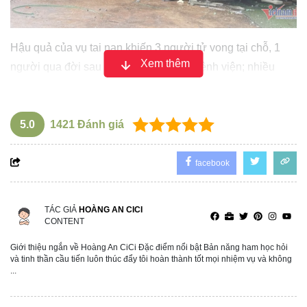
Hậu quả của vụ tai nạn khiến 3 người tử vong tại chỗ, 1
Xem thêm
người qua đời sau khi được đưa vào bệnh viện; nhiều
người khác bị thương hiện đang được cấp cứu tại bệnh
viện.
5.0
1421
Đánh giá
facebook
TÁC GIẢ
HOÀNG AN CICI
CONTENT
Giới thiệu ngắn về Hoàng An CiCi Đặc điểm nổi bật Bản năng ham học hỏi
và tinh thần cầu tiến luôn thúc đẩy tôi hoàn thành tốt mọi nhiệm vụ và không
...