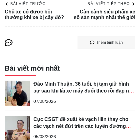
BÀI VIẾT TRƯỚC
BÀI VIẾT TIẾP THEO
Chủ xe có được bồi
Cận cảnh siêu phẩm xe
thường khi xe bị cây đổ?
số sàn mạnh nhất thế giới
Thêm bình luận
Bài viết mới nhất
Đào Minh Thuận, 36 tuổi, bị tạm giữ hình
sự sau khi lái xe máy đuổi theo rồi đạp ngã
chồng cũ của bạn gái
07/08/2026
Cục CSGT đề xuất kẻ vạch liền thay cho
các vạch nét đứt trên các tuyến đường
cong, cua, đèo dốc để tránh tài xế vượt ẩu
05/08/2026